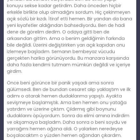
konuyu sekse kadar getirdim. Daha önceden hiçbir
erkekle birlikte olup olmadığını sordum. Hiç çekinmeyen
açık sözlü bir kızdı. İtiraf etti hemen. Bir yandan da bana
yeni kıyafetler aldığından bahsediyordu. Ben de hadi
dene de görelim dedim. O odaya gitti ben de
arkasından gittim. Ama o benim geldiğimin farkında
bile değildi. Üzerini değiştirirken yarı açık kapıdan onu
izlemeye başladım. Semanın bembeyaz vücudu
gerçekten harika görünüyordu. Bu manzara karşısında
daha fazla kendimi tutmam mümkün değildi ve içeriye
girdim.
Önce beni görünce bir panik yaşadı ama sonra
gülümsedi. Ben de bundan cesaret alıp yaklaştım ve ilk
adımı o atarak hemen dudaklarıma yapıştı. Ayakta
sevişmeye başlamıştık. Ama ben hemen onu yatağa
yatırdım ve üzerine çıktım. Çıldırmış gibi boynunu
dudaklarını öpüyordum. Sonra da elimi amına indirdim
ve okşamaya başladım. Daha sonra o beni soydu ve
yarrağımı hemen ağzına aldı. O yalarken neredeyse
boşalacaktım o yüzden hemen ağzından çıkardım.