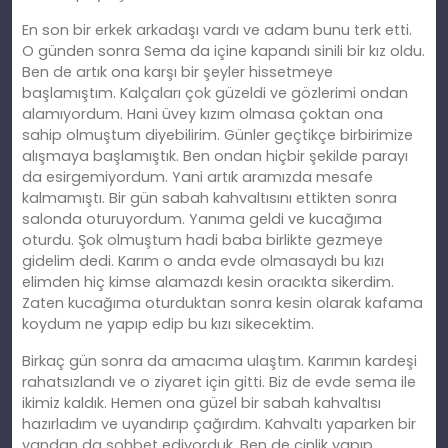
En son bir erkek arkadaşı vardı ve adam bunu terk etti.
O günden sonra Sema da içine kapandı sinili bir kız oldu.
Ben de artık ona karşı bir şeyler hissetmeye
başlamıştım. Kalçaları çok güzeldi ve gözlerimi ondan
alamıyordum. Hani üvey kızım olmasa çoktan ona
sahip olmuştum diyebilirim. Günler geçtikçe birbirimize
alışmaya başlamıştık. Ben ondan hiçbir şekilde parayı
da esirgemiyordum. Yani artık aramızda mesafe
kalmamıştı. Bir gün sabah kahvaltısını ettikten sonra
salonda oturuyordum. Yanıma geldi ve kucağıma
oturdu. Şok olmuştum hadi baba birlikte gezmeye
gidelim dedi. Karım o anda evde olmasaydı bu kızı
elimden hiç kimse alamazdı kesin oracıkta sikerdim.
Zaten kucağıma oturduktan sonra kesin olarak kafama
koydum ne yapıp edip bu kızı sikecektim.
Birkaç gün sonra da amacıma ulaştım. Karımın kardeşi
rahatsızlandı ve o ziyaret için gitti. Biz de evde sema ile
ikimiz kaldık. Hemen ona güzel bir sabah kahvaltısı
hazırladım ve uyandırıp çağırdım. Kahvaltı yaparken bir
yandan da sohbet ediyorduk. Ben de cinlik yapıp