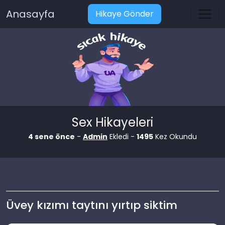
Anasayfa
Hikaye Gönder
Sex Hikayeleri
4 sene önce
-
Admin
Ekledi -
1495
Kez Okundu
Üvey kızımı taytını yırtıp siktim