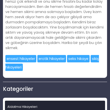
henüz çok erkendi ve onu sikme fırsatını bu kadar kolay
harcayamazdım. Ben de hemen fırsatı değerlendirdim
ve hemen sikimi amına sokmaya başladım. Üvey kızım
hem zeevk alıyor hem de acı çekiyor gibiydi ama
durmadım pompalamaya başladım. Kendimi biraz
zorlasam boşalacaktım. Yine boşalmamak için kendimi
sıktım ve yavaş yavaş sikmeye devam ettim. En son
artık dayanamayacak hale geldiğimde sikimi çıkardım
ve göbeğinin üzerine boşaldım. Harika bir şeydi bu çıtırı
sikmek.
ensest hikayeler
erotik hikayeler
seks hikaye
sikiş
hikayeleri
Kategoriler
Aldatma Hikayeleri