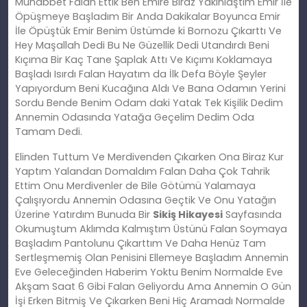
Muhabbet Falan Ettik Ben Emire Biraz Yakınlaştım Emir İle
Öpüşmeye Başladım Bir Anda Dakikalar Boyunca Emir
İle Öpüştük Emir Benim Üstümde ki Bornozu Çıkarttı Ve
Hey Maşallah Dedi Bu Ne Güzellik Dedi Utandırdı Beni
Kıçıma Bir Kaç Tane Şaplak Attı Ve Kıçımı Koklamaya
Başladı Isırdı Falan Hayatım da İlk Defa Böyle Şeyler
Yapıyordum Beni Kucağına Aldı Ve Bana Odamın Yerini
Sordu Bende Benim Odam daki Yatak Tek Kişilik Dedim
Annemin Odasında Yatağa Geçelim Dedim Oda
Tamam Dedi.
Elinden Tuttum Ve Merdivenden Çıkarken Ona Biraz Kur
Yaptım Yalandan Domaldım Falan Daha Çok Tahrik
Ettim Onu Merdivenler de Bile Götümü Yalamaya
Çalışıyordu Annemin Odasına Geçtik Ve Onu Yatağın
Üzerine Yatırdım Bunuda Bir
Sikiş Hikayesi
Sayfasında
Okumuştum Aklımda Kalmıştım Üstünü Falan Soymaya
Başladım Pantolunu Çıkarttım Ve Daha Henüz Tam
Sertleşmemiş Olan Penisini Ellemeye Başladım Annemin
Eve Geleceğinden Haberim Yoktu Benim Normalde Eve
Akşam Saat 6 Gibi Falan Geliyordu Ama Annemin O Gün
İşi Erken Bitmiş Ve Çıkarken Beni Hiç Aramadı Normalde