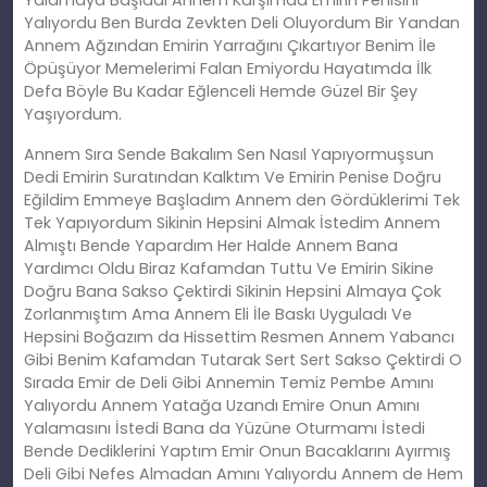
Yalıyordu Ben Burda Zevkten Deli Oluyordum Bir Yandan
Annem Ağzından Emirin Yarrağını Çıkartıyor Benim İle
Öpüşüyor Memelerimi Falan Emiyordu Hayatımda İlk
Defa Böyle Bu Kadar Eğlenceli Hemde Güzel Bir Şey
Yaşıyordum.
Annem Sıra Sende Bakalım Sen Nasıl Yapıyormuşsun
Dedi Emirin Suratından Kalktım Ve Emirin Penise Doğru
Eğildim Emmeye Başladım Annem den Gördüklerimi Tek
Tek Yapıyordum Sikinin Hepsini Almak İstedim Annem
Almıştı Bende Yapardım Her Halde Annem Bana
Yardımcı Oldu Biraz Kafamdan Tuttu Ve Emirin Sikine
Doğru Bana Sakso Çektirdi Sikinin Hepsini Almaya Çok
Zorlanmıştım Ama Annem Eli İle Baskı Uyguladı Ve
Hepsini Boğazım da Hissettim Resmen Annem Yabancı
Gibi Benim Kafamdan Tutarak Sert Sert Sakso Çektirdi O
Sırada Emir de Deli Gibi Annemin Temiz Pembe Amını
Yalıyordu Annem Yatağa Uzandı Emire Onun Amını
Yalamasını İstedi Bana da Yüzüne Oturmamı İstedi
Bende Dediklerini Yaptım Emir Onun Bacaklarını Ayırmış
Deli Gibi Nefes Almadan Amını Yalıyordu Annem de Hem