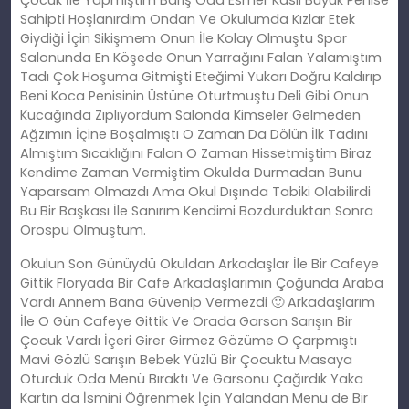
Sahipti Hoşlanırdım Ondan Ve Okulumda Kızlar Etek
Giydiği İçin Sikişmem Onun İle Kolay Olmuştu Spor
Salonunda En Köşede Onun Yarrağını Falan Yalamıştım
Tadı Çok Hoşuma Gitmişti Eteğimi Yukarı Doğru Kaldırıp
Beni Koca Penisinin Üstüne Oturtmuştu Deli Gibi Onun
Kucağında Zıplıyordum Salonda Kimseler Gelmeden
Ağzımın İçine Boşalmıştı O Zaman Da Dölün İlk Tadını
Almıştım Sıcaklığını Falan O Zaman Hissetmiştim Biraz
Kendime Zaman Vermiştim Okulda Durmadan Bunu
Yaparsam Olmazdı Ama Okul Dışında Tabiki Olabilirdi
Bu Bir Başkası İle Sanırım Kendimi Bozdurduktan Sonra
Orospu Olmuştum.
Okulun Son Günüydü Okuldan Arkadaşlar İle Bir Cafeye
Gittik Floryada Bir Cafe Arkadaşlarımın Çoğunda Araba
Vardı Annem Bana Güvenip Vermezdi 🙂 Arkadaşlarım
İle O Gün Cafeye Gittik Ve Orada Garson Sarışın Bir
Çocuk Vardı İçeri Girer Girmez Gözüme O Çarpmıştı
Mavi Gözlü Sarışın Bebek Yüzlü Bir Çocuktu Masaya
Oturduk Oda Menü Bıraktı Ve Garsonu Çağırdık Yaka
Kartın da İsmini Öğrenmek İçin Yalandan Menü de Bir