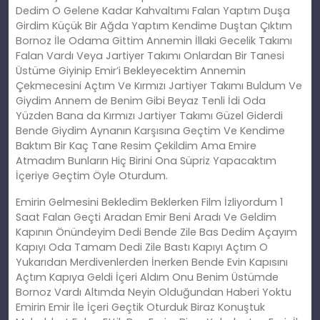
Dedim O Gelene Kadar Kahvaltımı Falan Yaptım Duşa
Girdim Küçük Bir Ağda Yaptım Kendime Duştan Çıktım
Bornoz İle Odama Gittim Annemin İllaki Gecelik Takımı
Falan Vardı Veya Jartiyer Takımı Onlardan Bir Tanesi
Üstüme Giyinip Emir’i Bekleyecektim Annemin
Çekmecesini Açtım Ve Kırmızı Jartiyer Takımı Buldum Ve
Giydim Annem de Benim Gibi Beyaz Tenli İdi Oda
Yüzden Bana da Kırmızı Jartiyer Takımı Güzel Giderdi
Bende Giydim Aynanın Karşısına Geçtim Ve Kendime
Baktım Bir Kaç Tane Resim Çekildim Ama Emire
Atmadım Bunların Hiç Birini Ona Süpriz Yapacaktım
İçeriye Geçtim Öyle Oturdum.
Emirin Gelmesini Bekledim Beklerken Film İzliyordum 1
Saat Falan Geçti Aradan Emir Beni Aradı Ve Geldim
Kapının Önündeyim Dedi Bende Zile Bas Dedim Açayım
Kapıyı Oda Tamam Dedi Zile Bastı Kapıyı Açtım O
Yukarıdan Merdivenlerden İnerken Bende Evin Kapısını
Açtım Kapıya Geldi İçeri Aldım Onu Benim Üstümde
Bornoz Vardı Altımda Neyin Olduğundan Haberi Yoktu
Emirin Emir İle İçeri Geçtik Oturduk Biraz Konuştuk