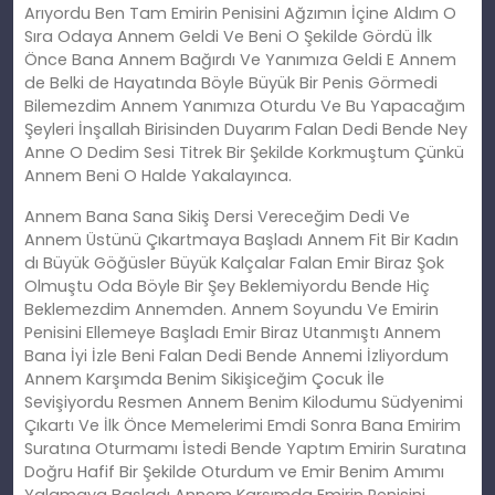
Arıyordu Ben Tam Emirin Penisini Ağzımın İçine Aldım O
Sıra Odaya Annem Geldi Ve Beni O Şekilde Gördü İlk
Önce Bana Annem Bağırdı Ve Yanımıza Geldi E Annem
de Belki de Hayatında Böyle Büyük Bir Penis Görmedi
Bilemezdim Annem Yanımıza Oturdu Ve Bu Yapacağım
Şeyleri İnşallah Birisinden Duyarım Falan Dedi Bende Ney
Anne O Dedim Sesi Titrek Bir Şekilde Korkmuştum Çünkü
Annem Beni O Halde Yakalayınca.
Annem Bana Sana Sikiş Dersi Vereceğim Dedi Ve
Annem Üstünü Çıkartmaya Başladı Annem Fit Bir Kadın
dı Büyük Göğüsler Büyük Kalçalar Falan Emir Biraz Şok
Olmuştu Oda Böyle Bir Şey Beklemiyordu Bende Hiç
Beklemezdim Annemden. Annem Soyundu Ve Emirin
Penisini Ellemeye Başladı Emir Biraz Utanmıştı Annem
Bana İyi İzle Beni Falan Dedi Bende Annemi İzliyordum
Annem Karşımda Benim Sikişiceğim Çocuk İle
Sevişiyordu Resmen Annem Benim Kilodumu Südyenimi
Çıkartı Ve İlk Önce Memelerimi Emdi Sonra Bana Emirim
Suratına Oturmamı İstedi Bende Yaptım Emirin Suratına
Doğru Hafif Bir Şekilde Oturdum ve Emir Benim Amımı
Yalamaya Başladı Annem Karşımda Emirin Penisini