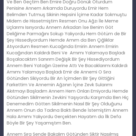
Ve Ben Geçtim Ben Emire Doğru Dönük Oturdum
Penisine Annem Arkamda Duruyordu Emir Hem
Belimden Tutmuş Sikinin Hepsini İçime Kadar Sokmuştu
Midem de Hissetmiştim Resmen Onu Ağzı İle Meme
Uçlarımı Isırıyordu Annem Arkadan İse Benim Göt
Deliğime Parmağını Sokup Yalıyordu Hem Götüm de Bir
Şey Hissediyordum Hemde Amım da Ben Çığlıklar
Atıyordum Resmen Kucağında Emirin Annem Emirin
Kucağından Kaldırdı Beni Ve Amımı Yalamaya Başladı
Boşalacaktım Sanırım Değişik Bir Şey Hissediyordum
Annem Beni Yatağın Üzerine Attı Ve Bacaklarımı Kaldırdı
Amımı Yalamaya Başladı Emir de Annemi O Sıra
Götünden Sikiyordu Bir An İçimden Bir Şey Gittiğini
Farkettim Ve Annemin Ağzının İçine Zevk Sularımı
Akıtmayı Başladım Annem Hem Onları Emiyordu Hemde
Götünden Sikilmenin Zevkini Yaşıyordu Karşımda Ben Hiç
Denemedim Götten Sikilmenin Nasıl Bir Şey Olduğunu
Annem Onun da Tadına Baktı Bende İstemiştim Annem
Hala Amımı Yalıyordu Gerçekten Hayatım da İlk Defa
Böyle Bir Şey Yaşamıştım Ben.
Annem Sıra Sende Bakalım Götünden Siktir Nasılmış