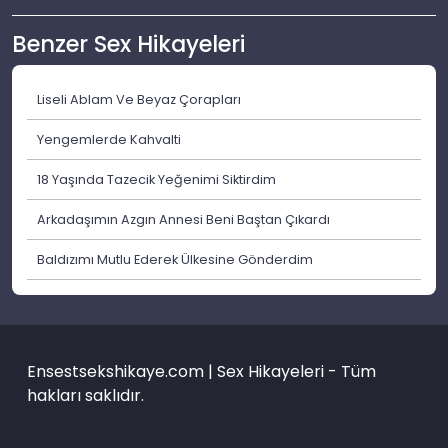
Benzer Sex Hikayeleri
Liseli Ablam Ve Beyaz Çorapları
Yengemlerde Kahvalti
18 Yaşında Tazecik Yeğenimi Siktirdim
Arkadaşımın Azgın Annesi Beni Baştan Çıkardı
Baldızımı Mutlu Ederek Ülkesine Gönderdim
Ensestsekshikaye.com | Sex Hikayeleri - Tüm
hakları saklıdır.