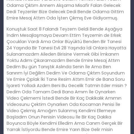
Odama Çıktım Annem Akşama Misafir Falan Gelecek
Dedi Teyzenler Bize Gelecek Dedi Bende Odama Gittim
Emire Mesaj Attım Oda İşten Çıkmış Eve Gidiyormuş.
Konuştuk Saat 8 Falandı Teyzem Geldi Bende Aşağıya
İndim Mesajlaşmaya Devam Ettim Teyzemin de Erkek
Çocukları Vardı Ama Onlar Büyüktü Benden Bir Tanesi
24 Yaşında Bir Tanesi Evli 28 Yaşında İdi Onlara Hayatta
Sulanamazdım Aileden Birisine Vermek Gibi İmkanım
Yoktu Adımı Çıkaramazdım Bende Emire Mesaj Attım
Dedim Bu gün Tanıştık Aslında Senin İle Ama Ben
Sanırım İyi Değilim Dedim Ve Odama Çıktım Soyundum
Ve Emire Çıplak İki Tane Resim Attım Emir de Bana Soru
İşareti Yolladı Azdım Beni Bu Gecelik Tatmin Eder misin ?
Dedim Oda Tamam Dedi Bana Amım İle Oynarken
Video Çekmemi İstedi Bende Bir Kaç Dakikalık Amımın
Videosunu Çektim Oynarken Oda Kocaman Penisi İle
Video Çekmiş Amcığım Sulanmış Kendimi Ellemeye
Başladım Onun Penisin Videosu İle Bir Kaç Dakika
Boyunca Böyle Kendimi Elledim Ama Canım Gerçek Bir
Yarrak İstiyordu Bende Emire Yarın Bize Gelir misin