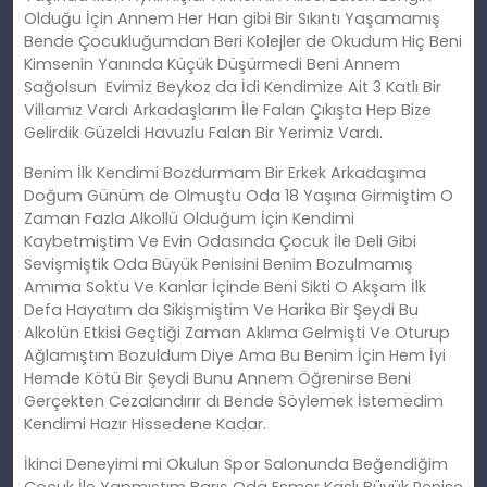
Olduğu İçin Annem Her Han gibi Bir Sıkıntı Yaşamamış
Bende Çocukluğumdan Beri Kolejler de Okudum Hiç Beni
Kimsenin Yanında Küçük Düşürmedi Beni Annem
Sağolsun Evimiz Beykoz da İdi Kendimize Ait 3 Katlı Bir
Villamız Vardı Arkadaşlarım İle Falan Çıkışta Hep Bize
Gelirdik Güzeldi Havuzlu Falan Bir Yerimiz Vardı.
Benim İlk Kendimi Bozdurmam Bir Erkek Arkadaşıma
Doğum Günüm de Olmuştu Oda 18 Yaşına Girmiştim O
Zaman Fazla Alkollü Olduğum İçin Kendimi
Kaybetmiştim Ve Evin Odasında Çocuk İle Deli Gibi
Sevişmiştik Oda Büyük Penisini Benim Bozulmamış
Amıma Soktu Ve Kanlar İçinde Beni Sikti O Akşam İlk
Defa Hayatım da Sikişmiştim Ve Harika Bir Şeydi Bu
Alkolün Etkisi Geçtiği Zaman Aklıma Gelmişti Ve Oturup
Ağlamıştım Bozuldum Diye Ama Bu Benim İçin Hem İyi
Hemde Kötü Bir Şeydi Bunu Annem Öğrenirse Beni
Gerçekten Cezalandırır dı Bende Söylemek İstemedim
Kendimi Hazır Hissedene Kadar.
İkinci Deneyimi mi Okulun Spor Salonunda Beğendiğim
Çocuk İle Yapmıştım Barış Oda Esmer Kaslı Büyük Penise