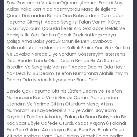
Şeyi Gösterdim Ve Adını Öğrenmiştim Adı Emir di Soy
Adları Yaka Kartın da Yazmıyordu Masa İle İlgilendi
Çocuk Durmadan Bende Ona Bakıyordum Durmadan
Hoşuma Gitmişti Acaba Sevgilisi Falan Var mı ? Diye
Düşünüyordum Çocukla İle Bir Ara Göz Göze Geldik Ve
Yanlışlık İle Göz Kırptım Çocuk Gözlerini Kaçırmaya
Çalıştı Ama Bakışıyorduk Onun İle Ben Lavaboya
Kalkmak İstedim Masadan Kalktık Emire Yine Göz Kırptım
Ve Lavabo Nerede Diye Sordum Göstereyim İsterseniz
Dedi Bende Tabi ki Olur Dedim Bende Bir An Sormak
İstedim Ve Sevgiliniz Var mı ? Acaba Dedim Oda Hayır
Yok Dedi İyi Bu Dedim Telefon Numaranızı Alabilir miyim
Dedim Oda Neden İstiyorsunuz Bunu Dedi.
Bende Çok Hoşuma Gittiniz Lütfen Dedim Ve Telefon
Numarasını Bana Verdi Bende Öptüm Yanağından
Utandım Ve Yerime Gittim Oturdum Mesaj Attım
Numaram Bu Kaydedebilirsin Diye Adımı Söyledim
Kaydetti Telefon Arkadaşı Falan da Bana Bakıyordu Bir
Kaç Saat Böyle Cafede Oturduk Saat Akşam 6 Falandı
Eve Geri Geldim Arkadaşım Buse Beni Eve Bıraktı Onun
Altında Arabası Vardı Eve Geldim Yemek Falan Yedim