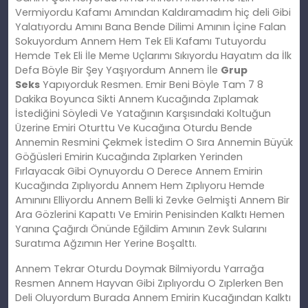
Vermiyordu Kafamı Amından Kaldıramadım hiç deli Gibi
Yalatıyordu Amını Bana Bende Dilimi Amının İçine Falan
Sokuyordum Annem Hem Tek Eli Kafamı Tutuyordu
Hemde Tek Eli İle Meme Uçlarımı Sıkıyordu Hayatım da İlk
Defa Böyle Bir Şey Yaşıyordum Annem İle
Grup
Seks
Yapıyorduk Resmen. Emir Beni Böyle Tam 7 8
Dakika Boyunca Sikti Annem Kucağında Zıplamak
İstediğini Söyledi Ve Yatağının Karşısındaki Koltuğun
Üzerine Emiri Oturttu Ve Kucağına Oturdu Bende
Annemin Resmini Çekmek İstedim O Sıra Annemin Büyük
Göğüsleri Emirin Kucağında Zıplarken Yerinden
Fırlayacak Gibi Oynuyordu O Derece Annem Emirin
Kucağında Zıplıyordu Annem Hem Zıplıyoru Hemde
Amınını Elliyordu Annem Belli ki Zevke Gelmişti Annem Bir
Ara Gözlerini Kapattı Ve Emirin Penisinden Kalktı Hemen
Yanına Çağırdı Önünde Eğildim Amının Zevk Sularını
Suratıma Ağzımın Her Yerine Boşalttı.
Annem Tekrar Oturdu Doymak Bilmiyordu Yarrağa
Resmen Annem Hayvan Gibi Zıplıyordu O Zıplerken Ben
Deli Oluyordum Burada Annem Emirin Kucağından Kalktı