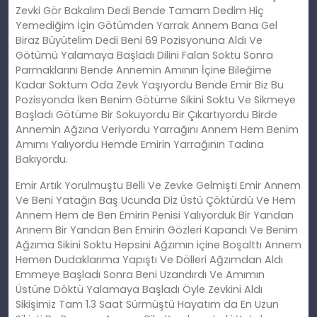
Zevki Gör Bakalım Dedi Bende Tamam Dedim Hiç
Yemediğim İçin Götümden Yarrak Annem Bana Gel
Biraz Büyütelim Dedi Beni 69 Pozisyonuna Aldı Ve
Götümü Yalamaya Başladı Dilini Falan Soktu Sonra
Parmaklarını Bende Annemin Amının İçine Bileğime
Kadar Soktum Oda Zevk Yaşıyordu Bende Emir Biz Bu
Pozisyonda İken Benim Götüme Sikini Soktu Ve Sikmeye
Başladı Götüme Bir Sokuyordu Bir Çıkartıyordu Birde
Annemin Ağzına Veriyordu Yarrağını Annem Hem Benim
Amımı Yalıyordu Hemde Emirin Yarrağının Tadına
Bakıyordu.
Emir Artık Yorulmuştu Belli Ve Zevke Gelmişti Emir Annem
Ve Beni Yatağın Baş Ucunda Diz Üstü Çöktürdü Ve Hem
Annem Hem de Ben Emirin Penisi Yalıyorduk Bir Yandan
Annem Bir Yandan Ben Emirin Gözleri Kapandı Ve Benim
Ağzıma Sikini Soktu Hepsini Ağzımın içine Boşalttı Annem
Hemen Dudaklarıma Yapıştı Ve Dölleri Ağzımdan Aldı
Emmeye Başladı Sonra Beni Uzandırdı Ve Amımın
Üstüne Döktü Yalamaya Başladı Öyle Zevkini Aldı
Sikişimiz Tam 1.3 Saat Sürmüştü Hayatım da En Uzun