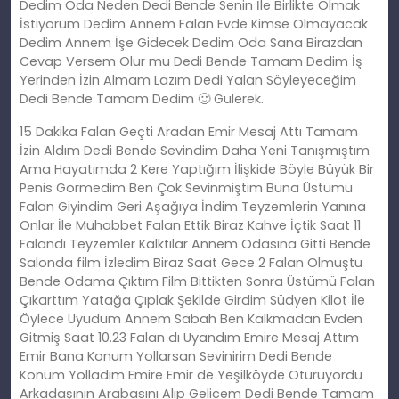
Dedim Oda Neden Dedi Bende Senin İle Birlikte Olmak
İstiyorum Dedim Annem Falan Evde Kimse Olmayacak
Dedim Annem İşe Gidecek Dedim Oda Sana Birazdan
Cevap Versem Olur mu Dedi Bende Tamam Dedim İş
Yerinden İzin Almam Lazım Dedi Yalan Söyleyeceğim
Dedi Bende Tamam Dedim 🙂 Gülerek.
15 Dakika Falan Geçti Aradan Emir Mesaj Attı Tamam
İzin Aldım Dedi Bende Sevindim Daha Yeni Tanışmıştım
Ama Hayatımda 2 Kere Yaptığım İlişkide Böyle Büyük Bir
Penis Görmedim Ben Çok Sevinmiştim Buna Üstümü
Falan Giyindim Geri Aşağıya İndim Teyzemlerin Yanına
Onlar İle Muhabbet Falan Ettik Biraz Kahve İçtik Saat 11
Falandı Teyzemler Kalktılar Annem Odasına Gitti Bende
Salonda film İzledim Biraz Saat Gece 2 Falan Olmuştu
Bende Odama Çıktım Film Bittikten Sonra Üstümü Falan
Çıkarttım Yatağa Çıplak Şekilde Girdim Südyen Kilot İle
Öylece Uyudum Annem Sabah Ben Kalkmadan Evden
Gitmiş Saat 10.23 Falan dı Uyandım Emire Mesaj Attım
Emir Bana Konum Yollarsan Sevinirim Dedi Bende
Konum Yolladım Emire Emir de Yeşilköyde Oturuyordu
Arkadaşının Arabasını Alıp Gelicem Dedi Bende Tamam