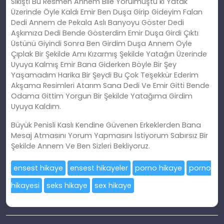
Sikişti Bu Resmen Annem Bile Yorulmuştu ki Yatak
Üzerinde Öyle Kaldı Emir Ben Duşa Girip Gideyim Falan
Dedi Annem de Pekala Aslı Banyoyu Göster Dedi
Aşkımıza Dedi Bende Gösterdim Emir Duşa Girdi Çıktı
Üstünü Giyindi Sonra Ben Girdim Duşa Annem Öyle
Çıplak Bir Şekilde Amı Kızarmış Şekilde Yatağın Üzerinde
Uyuya Kalmış Emir Bana Giderken Böyle Bir Şey
Yaşamadım Harika Bir Şeydi Bu Çok Teşekkür Ederim
Akşama Resimleri Atarım Sana Dedi Ve Emir Gitti Bende
Odama Gittim Yorgun Bir Şekilde Yatağıma Girdim
Uyuya Kaldım.
Büyük Penisli Kaslı Kendine Güvenen Erkeklerden Bana
Mesaj Atmasını Yorum Yapmasını İstiyorum Sabırsız Bir
Şekilde Annem Ve Ben Sizleri Bekliyoruz.
ensest hikaye
ensest hikayeler
porno hikaye
porno
hikayesi
seks hikaye
sex hikaye