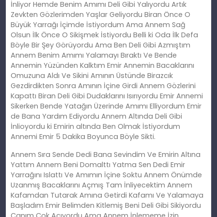
İnliyor Hemde Benim Amımı Deli Gibi Yalıyordu Artık
Zevkten Gözlerimden Yaşlar Geliyordu Biran Önce O
Büyük Yarrağı İçimde İstiyordum Ama Annem Sağ
Olsun İlk Önce O Sikişmek İstiyordu Belli ki Oda İlk Defa
Böyle Bir Şey Görüyordu Ama Ben Deli Gibi Azmıştım
Annem Benim Amımı Yalamayı Bıraktı Ve Bende
Annemin Yüzünden Kalktım Emir Annemin Bacaklarını
Omuzuna Aldı Ve Sikini Amının Üstünde Birazcık
Gezdirdikten Sonra Amının İçine Girdi Annem Gözlerini
Kapattı Biran Deli Gibi Dudaklarını Isırıyordu Emir Annemi
Sikerken Bende Yatağın Üzerinde Amımı Elliyordum Emir
de Bana Yardım Ediyordu Annem Altında Deli Gibi
İnlioyordu ki Emirin altında Ben Olmak İstiyordum
Annemi Emir 5 Dakika Boyunca Böyle Sikti.
Annem Sıra Sende Dedi Bana Sevindim Ve Emirin Altına
Yattım Annem Beni Domalttı Yatma Sen Dedi Emir
Yarrağını Islattı Ve Amımın İçine Soktu Annem Önümde
Uzanmış Bacaklarını Açmış Tam İnliyecektim Annem
Kafamdan Tutarak Amına Getirdi Kafamı Ve Yalamaya
Başladım Emir Belimden Kitlemiş Beni Deli Gibi Sikiyordu
Canım Çok Acıyordu Ama Annem İnlememe İzin