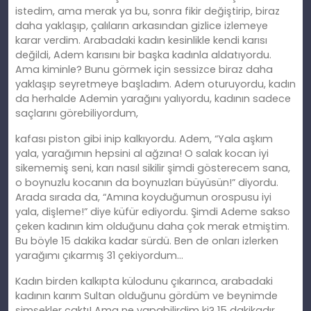
istedim, ama merak ya bu, sonra fikir değiştirip, biraz
daha yaklaşıp, çalıların arkasından gizlice izlemeye
karar verdim. Arabadaki kadın kesinlikle kendi karısı
değildi, Adem karısını bir başka kadınla aldatıyordu.
Ama kiminle? Bunu görmek için sessizce biraz daha
yaklaşıp seyretmeye başladım. Adem oturuyordu, kadın
da herhalde Ademin yarağını yalıyordu, kadının sadece
saçlarını görebiliyordum,
kafası piston gibi inip kalkıyordu. Adem, “Yala aşkım
yala, yarağımın hepsini al ağzına! O salak kocan iyi
sikememiş seni, karı nasıl sikilir şimdi gösterecem sana,
o boynuzlu kocanın da boynuzları büyüsün!” diyordu.
Arada sırada da, “Amına koyduğumun orospusu iyi
yala, dişleme!” diye küfür ediyordu. Şimdi Ademe sakso
çeken kadının kim olduğunu daha çok merak etmiştim.
Bu böyle 15 dakika kadar sürdü. Ben de onları izlerken
yarağımı çıkarmış 31 çekiyordum…
Kadın birden kalkıpta külodunu çıkarınca, arabadaki
kadının karım Sultan olduğunu gördüm ve beynimde
şimşekler çaktı! Ama ne yapabilirdim ki? 15 dakikadır