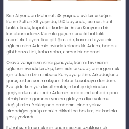
Ben Afyondan Mahmut, 38 yaşında evli bir erkeğim.
Karım Sultan 36 yaşında, 1.60 boyunda, esmer, hafif
balık etinde, kapalı bir kadındır. Aslen Konyanın bir
kasabasındanız. Karımla geçen sene iki haftalık
memleket ziyaretine gittiğimizde, karımın teyzesinin
oğlunu olan Ademin evinde kalacaktık. Adem, babası
gibi hanzo tipli, kaba saba, esmer bir adamdı.
Oraya varışımızın ikinci günüydü, karımı teyzesinin
oğlunun evinde bırakıp, ben eski arkadaşlarımı görmek
için atladım bir minibüse Konyaya gittim. Arkadaşlarla
görüştükten sonra akşam tekrar kasabaya döndüm.
Eve giderken yolu kısaltmak için bahçe içlerinden
geçiyordum. Az ilerde Ademin arabasını tenhada park
etmiş halde görünce yanına gideyim diye yolumu
değiştirdim. Yaklaşınca arabanın içinde yalnız
olmadığını görüp merkla dikkatlice baktım, bir kadınla
şevişiyorlardı…
Rahatsız etmemek için önce sesizce uzaklaşmak