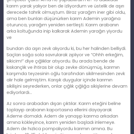
karım yarak yalıyor ben de izliyordum ve üstelik de aşırı
derecede tahrik olmuştum. Biraz yarağım iner gibi oldu,
ama ben bunları düşünürken karım Ademin yarağına
oturunca, yarağım yeniden sertleşti. Karım arabanın
arka koltuğunda inip kalkarak Ademin yarağın yiyordu
ve
bundan da aşırı zevk alıyordu ki, bu her halinden belliydi.
Saçları sağa sola savrularak zıplıyor ve “Ohhh erkeğim,
sikicim!” diye çığlıklar atıyordu. Bu arada bende de
kıskançlık ve ihtiras bir olup zevke dönüşmüş, karımın
karşımda teyzesinin oğlu tarafından sikilmesinden zevk
alır hale gelmiştim. Karışık duygular içinde karımın
sikilişini seyrederken, onlar çığlık çığlığa sikişlerine devam
ediyorlardı…
Az sonra arabadan dışarı çıktılar. Karım eteğini beline
toplayıp arabanın kaportasına ellerini dayayarak
Ademe domaldı. Adem de yanaşıp karıma arkadan
amına kökleyince, karım yeniden başladı inlemeye.
Adem de hızlıca pompalıyordu karımın amına. Bu