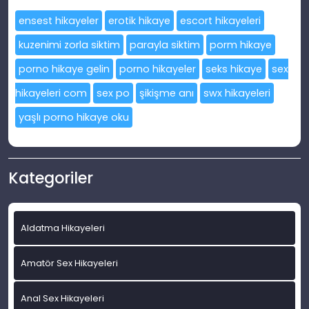
ensest hikayeler
erotik hikaye
escort hikayeleri
kuzenimi zorla siktim
parayla siktim
porm hikaye
porno hikaye gelin
porno hikayeler
seks hikaye
sex
hikayeleri com
sex po
şikişme anı
swx hikayeleri
yaşlı porno hikaye oku
Kategoriler
Aldatma Hikayeleri
Amatör Sex Hikayeleri
Anal Sex Hikayeleri