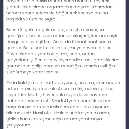
böylece 10-15 dakika sürdü, sonra karım titreyerek
şiddetli bir biçimde orgazm olup boşaldı. Karımdan
hemen sonra Adem de böğürerek karımın amına
boşaldı ve üzerine yığıldı.
Bense 31 çekerek çoktan boşalmıştım, yavaşca
geldiğim gibi sessizce ordan uzaklaştım, karmakarışık
duygularla eve gittim. Onlar da iki saat saat sonra
geldiler. Bu iki saatte kesin sikişmeye devam ettiler.
Güya akraba ziyaretine gitmişler de, ordan
geliyorlarmış. Ben bir şey diyemedim tabi, gördüklerimi
görmezden gelip, namuslu sandığım karımla evliliğimi
sürdürmeye karar verdim.
Orda kaldığımız iki hafta boyunca, onlara çaktırmadan
ortam hazırlayıp karımla Ademin sikişmelerini gizlice
seyrettim. Müthiş heyecanlı oluyordu ve hayatım
dahada zevklenmişti. Şimdi Afyona döndük ve ben
başkalarının da karımı sikmesini nasıl arzuluyorum
bilemezsiniz. Nasıl olur, kimle olur bilmiyorum ama,
gizlice karımın sikişmesi için ortam yaratmaya
çalışıyorum.