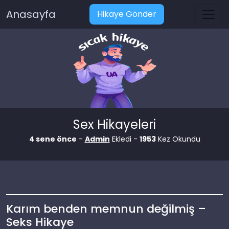
Anasayfa
Hikaye Gönder
Sex Hikayeleri
4 sene önce
-
Admin
Ekledi -
1953
Kez Okundu
Karım benden memnun değilmiş –
Seks Hikaye