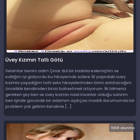
Üvey Kızımın Tatlı Götü
Selamlar benim adım Çınar dul bir kadınla evlemiştim ve
evliliğim iyi gidiyordu bu hikayemde sizlere 18 yaşındaki üvey
kızımla yaşadığım tatlı seks hikayelerimden birini anlatacağım
öncelikle kendimden biraz bahsetmek istiyorum. İlk bilmeniz
gereken şey ben ve üvey kızımın nasıl insanlar olduğu sanırım
ben işinde gücünde bir adamım açıkçası maddi durumumda bir
problem yok gelirim kendime […]
1968 okunma