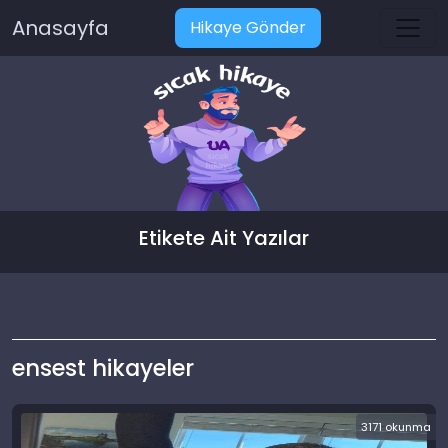
Anasayfa
Hikaye Gönder
Etikete Ait Yazılar
ensest hikayeler
3171 okunma