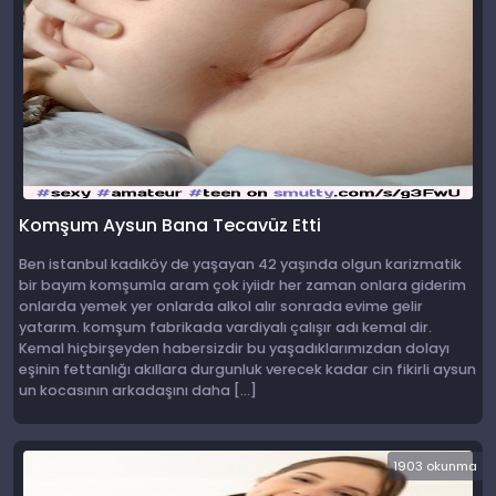
Komşum Aysun Bana Tecavüz Etti
Ben istanbul kadıköy de yaşayan 42 yaşında olgun karizmatik
bir bayım komşumla aram çok iyiidr her zaman onlara giderim
onlarda yemek yer onlarda alkol alır sonrada evime gelir
yatarım. komşum fabrikada vardiyalı çalışır adı kemal dir.
Kemal hiçbirşeyden habersizdir bu yaşadıklarımızdan dolayı
eşinin fettanlığı akıllara durgunluk verecek kadar cin fikirli aysun
un kocasının arkadaşını daha […]
1903 okunma