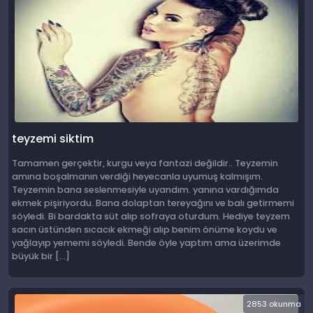
teyzemi siktim
Tamamen gerçektir, kurgu veya fantazi değildir.. Teyzemin
amına boşalmanın verdiği heyecanla uyumuş kalmışım.
Teyzemin bana seslenmesiyle uyandım. yanına vardığımda
ekmek pişiriyordu. Bana dolaptan tereyağını ve balı getirmemi
söyledi. Bi bardakta süt alıp sofraya oturdum. Hediye teyzem
sacın üstünden sıcacık ekmeği alıp benim önüme koydu ve
yağlayıp yememi söyledi. Bende öyle yaptım ama üzerimde
büyük bir […]
2853 okunma