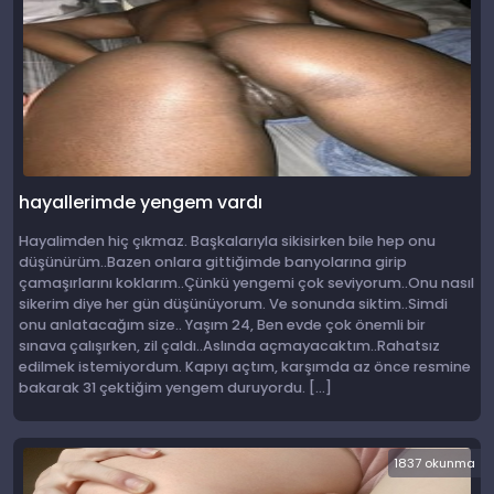
hayallerimde yengem vardı
Hayalimden hiç çıkmaz. Başkalarıyla sikisirken bile hep onu
düşünürüm..Bazen onlara gittiğimde banyolarına girip
çamaşırlarını koklarım..Çünkü yengemi çok seviyorum..Onu nasıl
sikerim diye her gün düşünüyorum. Ve sonunda siktim..Simdi
onu anlatacağım size.. Yaşım 24, Ben evde çok önemli bir
sınava çalışırken, zil çaldı..Aslında açmayacaktım..Rahatsız
edilmek istemiyordum. Kapıyı açtım, karşımda az önce resmine
bakarak 31 çektiğim yengem duruyordu. […]
1837 okunma