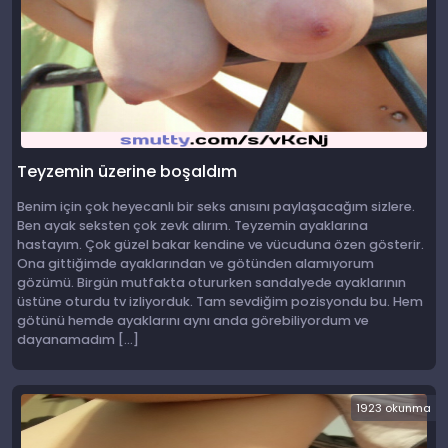
Teyzemin üzerine boşaldım
Benim için çok heyecanlı bir seks anısını paylaşacağım sizlere.
Ben ayak seksten çok zevk alırım. Teyzemin ayaklarına
hastayım. Çok güzel bakar kendine ve vücuduna özen gösterir.
Ona gittiğimde ayaklarından ve götünden alamıyorum
gözümü. Birgün mutfakta otururken sandalyede ayaklarının
üstüne oturdu tv izliyorduk. Tam sevdiğim pozisyondu bu. Hem
götünü hemde ayaklarını aynı anda görebiliyordum ve
dayanamadım […]
1923 okunma