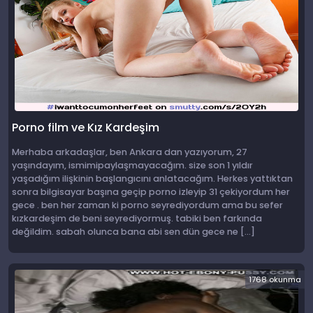
Porno film ve Kız Kardeşim
Merhaba arkadaşlar, ben Ankara dan yazıyorum, 27
yaşındayım, ismimipaylaşmayacağım. size son 1 yıldır
yaşadığım ilişkinin başlangıcını anlatacağım. Herkes yattıktan
sonra bilgisayar başına geçip porno izleyip 31 çekiyordum her
gece . ben her zaman ki porno seyrediyordum ama bu sefer
kızkardeşim de beni seyrediyormuş. tabiki ben farkında
değildim. sabah olunca bana abi sen dün gece ne […]
1768 okunma