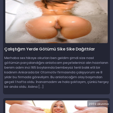
Çalıştığım Yerde Götümü Sike Sike Dağıttılar
Merhaba sex hikaye okurları ben geldim şimdi size nasıl
götümün parçalandığını anlatıcam peçetelerinizi alın hazırlanın
benim adım inci 165 boylarında bembeyaz tenli balık etli bir
kadınım Ankarada bir Otomotiv firmasında çalışıyorum ve 8
yıldır bu firmada görevliyim. Bu anlatacağım olay başımdan
geçeli 1 hafta oldu. İnanamadım ve hala şoktayım, çünkü herşey
bir anda oldu. Aslına […]
2989 okunma