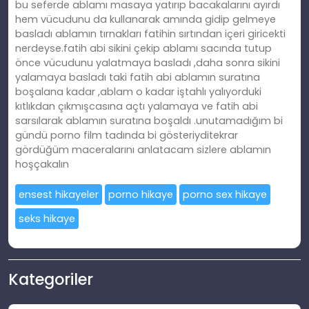
bu seferde ablamı masaya yatırıp bacakalarını ayırdı
hem vücudunu da kullanarak amında gidip gelmeye
basladı ablamın tırnakları fatihin sırtından içeri giricekti
nerdeyse.fatih abi sikini çekip ablamı sacında tutup
önce vücudunu yalatmaya basladı ,daha sonra sikini
yalamaya basladı taki fatih abi ablamın suratına
boşalana kadar ,ablam o kadar iştahlı yalıyorduki
kıtlıkdan çıkmışcasına açtı yalamaya ve fatih abi
sarsılarak ablamın suratına boşaldı .unutamadığım bi
gündü porno film tadında bi gösteriyditekrar
gördüğüm maceralarını anlatacam sizlere ablamın
hoşçakalın
ensest hikayeler
porno hikaye
porno sex hikaye
seks hikaye
Kategoriler