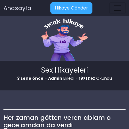
Anasayfa
Hikaye Gönder
Sex Hikayeleri
3 sene önce
-
Admin
Ekledi -
1971
Kez Okundu
Her zaman götten veren ablam o
gece amdan da verdi