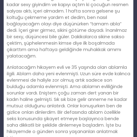
kadar sexy giyindim ve kapıyı açtım ki çocuğun resmen
salyası aktı, içeri almadım. 1 hafta sonra gelsene şu
koltuğu çekmeme yardım et dedim, ben nasıl
bağlayacağım olayı diye düşünürken “tamam abla”
dedi. İçeri girer girmez, sikini götüme dayadı. İnanılmaz
bir sexy, düşüncesi bile güler. Dakikalarca sikine sakso
çektim, şüphelenmesin kimse diye ilk boşalmada
çıkarttım ama haftaya geldiğinde muhakkak amımı
yalatacağım.
Anlatacağım hikayem evli ve 35 yaşında olan ablamla
ilgili. Ablam daha yeni evlenmişti. Uzun süre evde kalınca
evlenmesi de haliyle zor olmuş artık sadece son
bulduğu adamla evlenmişti. Ama ablamın evliliğinde
sorunlar vardı. Eniştem çoğu zaman dert yanan bir
kadın haline gelmişti. Sık sık bize gelir anneme ne kadar
mutsuz olduğunu anlatırdı. Onlar konuşurken ben de
gizlice onları dinlerdim. Bir defasında ablam özellikle
seks konusunda şikayet etmeye başlayınca bende
saha dikkatli bir şekilde dinlemeye başladım. İşte bu
hikayemde o günden sonra yaşananları anlatmak