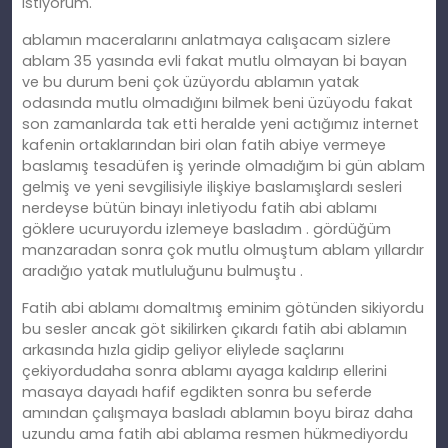
istiyorum.
ablamın maceralarını anlatmaya calışacam sizlere
ablam 35 yasında evli fakat mutlu olmayan bi bayan
ve bu durum beni çok üzüyordu ablamın yatak
odasında mutlu olmadığını bilmek beni üzüyodu fakat
son zamanlarda tak etti heralde yeni actığımız internet
kafenin ortaklarından biri olan fatih abiye vermeye
baslamış tesadüfen iş yerinde olmadığım bi gün ablam
gelmiş ve yeni sevgilisiyle ilişkiye baslamışlardı sesleri
nerdeyse bütün binayı inletiyodu fatih abi ablamı
göklere ucuruyordu izlemeye basladım . gördüğüm
manzaradan sonra çok mutlu olmuştum ablam yıllardır
aradığıo yatak mutluluğunu bulmuştu .
Fatih abi ablamı domaltmış eminim götünden sikiyordu
bu sesler ancak göt sikilirken çıkardı fatih abi ablamın
arkasında hızla gidip geliyor eliylede saçlarını
çekiyordudaha sonra ablamı ayaga kaldırıp ellerini
masaya dayadı hafif egdikten sonra bu seferde
amından çalışmaya basladı ablamın boyu biraz daha
uzundu ama fatih abi ablama resmen hükmediyordu