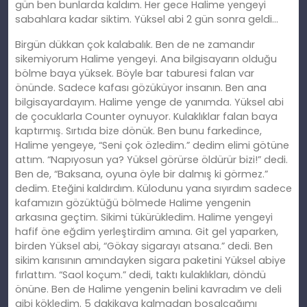
gün ben bunlarda kaldım. Her gece Halime yengeyi
sabahlara kadar siktim. Yüksel abi 2 gün sonra geldi…
Birgün dükkan çok kalabalık. Ben de ne zamandır
sikemiyorum Halime yengeyi. Ana bilgisayarın olduğu
bölme baya yüksek. Böyle bar taburesi falan var
önünde. Sadece kafası gözüküyor insanın. Ben ana
bilgisayardayım. Halime yenge de yanımda. Yüksel abi
de çocuklarla Counter oynuyor. Kulaklıklar falan baya
kaptırmış. Sırtıda bize dönük. Ben bunu farkedince,
Halime yengeye, “Seni çok özledim.” dedim elimi götüne
attım. “Napıyosun ya? Yüksel görürse öldürür bizi!” dedi.
Ben de, “Baksana, oyuna öyle bir dalmış ki görmez.”
dedim. Eteğini kaldırdım. Külodunu yana sıyırdım sadece
kafamızın gözüktüğü bölmede Halime yengenin
arkasına geçtim. Sikimi tükürükledim. Halime yengeyi
hafif öne eğdim yerleştirdim amına. Git gel yaparken,
birden Yüksel abi, “Gökay sigarayı atsana.” dedi. Ben
sikim karısının amındayken sigara paketini Yüksel abiye
fırlattım. “Saol koçum.” dedi, taktı kulaklıkları, döndü
önüne. Ben de Halime yengenin belini kavradım ve deli
gibi kökledim. 5 dakikaya kalmadan boşalcağımı