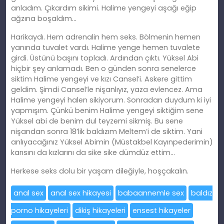
anladım. Çıkardım sikimi. Halime yengeyi aşağı eğip
ağzına boşaldım…
Harikaydı. Hem adrenalin hem seks. Bölmenin hemen
yanında tuvalet vardı. Halime yenge hemen tuvalete
girdi. Üstünü başını topladı. Ardından çıktı. Yüksel Abi
hiçbir şey anlamadı. Ben o günden sonra senelerce
siktim Halime yengeyi ve kızı Cansel’i. Askere gittim
geldim. Şimdi Cansel’le nişanlıyız, yaza evlencez. Ama
Halime yengeyi halen sikiyorum. Sonradan duydum ki iyi
yapmışım. Çünkü benim Halime yengeyi siktiğim sene
Yüksel abi de benim dul teyzemi sikmiş. Bu sene
nişandan sonra 18’lik baldızım Meltem’i de siktim. Yani
anlıyacağınız Yüksel Abimin (Müstakbel Kayınpederimin)
karısını da kızlarını da sike sike dümdüz ettim…
Herkese seks dolu bir yaşam dileğiyle, hoşçakalın.
anal sex
anal sex hikayesi
babaannemle sex
baldız
porno hikayeleri
dikiş hikayeleri
ensest hikayeler