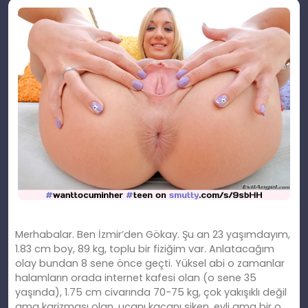
Merhabalar. Ben İzmir’den Gökay. Şu an 23 yaşımdayım,
1.83 cm boy, 89 kg, toplu bir fiziğim var. Anlatacağım
olay bundan 8 sene önce geçti. Yüksel abi o zamanlar
halamların orada internet kafesi olan (o sene 35
yaşında), 1.75 cm civarında 70-75 kg, çok yakışıklı değil
ama karizması olan, uçanı kaçanı siken, evli ama bir o