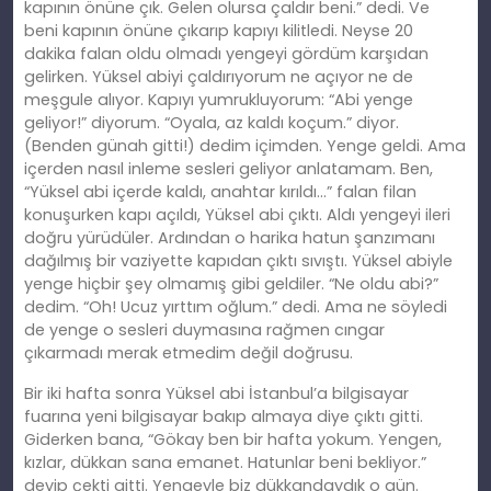
kapının önüne çık. Gelen olursa çaldır beni.” dedi. Ve
beni kapının önüne çıkarıp kapıyı kilitledi. Neyse 20
dakika falan oldu olmadı yengeyi gördüm karşıdan
gelirken. Yüksel abiyi çaldırıyorum ne açıyor ne de
meşgule alıyor. Kapıyı yumrukluyorum: “Abi yenge
geliyor!” diyorum. “Oyala, az kaldı koçum.” diyor.
(Benden günah gitti!) dedim içimden. Yenge geldi. Ama
içerden nasıl inleme sesleri geliyor anlatamam. Ben,
“Yüksel abi içerde kaldı, anahtar kırıldı…” falan filan
konuşurken kapı açıldı, Yüksel abi çıktı. Aldı yengeyi ileri
doğru yürüdüler. Ardından o harika hatun şanzımanı
dağılmış bir vaziyette kapıdan çıktı sıvıştı. Yüksel abiyle
yenge hiçbir şey olmamış gibi geldiler. “Ne oldu abi?”
dedim. “Oh! Ucuz yırttım oğlum.” dedi. Ama ne söyledi
de yenge o sesleri duymasına rağmen cıngar
çıkarmadı merak etmedim değil doğrusu.
Bir iki hafta sonra Yüksel abi İstanbul’a bilgisayar
fuarına yeni bilgisayar bakıp almaya diye çıktı gitti.
Giderken bana, “Gökay ben bir hafta yokum. Yengen,
kızlar, dükkan sana emanet. Hatunlar beni bekliyor.”
deyip çekti gitti. Yengeyle biz dükkandaydık o gün.