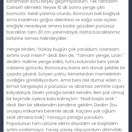
kafamdan kötü birşey geçirmiyordum. Tek fantazim
Cansel’i sikmekti. Neyse 10 dk sonra yenge çıktı
bornozla. Geldi yanıma oturdu. Bornozun beli bağlıydı.
Ama inanılmaz göğüs dekoltesi ve sağa sola açılan
eteğiyle neredeyse amına kadar gözüken pürüzsüz
bacakları tam 20 cm yanımdaydı. Hatta bacaklarımız
birbirine temas halindeydiler.
Yenge birden, “Gökay bugün çok yoruldum. Uzansam
sırtımı ovar mısın?” dedi. Ben de, “Tamam yenge, uzan.”
dedim. Halime yenge kalktı, tuttu kolumda beni yatak
odasına götürdü. Bornozunu bana sırtı dönük şekilde bir
çırpıda çıkardı. Sütyen yoktu. Kenarlardan memelerinin
ovallığını görebiliyordum. Ama beni asıl dumur eden o
kırmızı tangasıyla o pürüzsüz ve abartısız Jennifer Lopez
kalçalarıydı. Direkt yatağa bıraktı kendini. Ben şok olmuş
bir biçimde öylece kala kalmıştım. “Hadi başla artık.”
dedi. Ben bir silkelendim kendime geldim. Dedim (bu
orospu intikamını benimle alcak. Kaçarın yok oğlum
zevk almana bak). Yavaşça yatağa yürüdüm.
Poposunun tam üstüne sikimi dayadım ve başladım
sırtını ovalamaya. Yavaş yavaş okşuyordum altımdaki