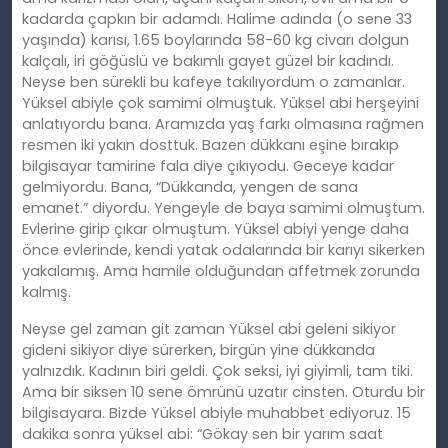
kadarda çapkın bir adamdı. Halime adında (o sene 33
yaşında) karısı, 1.65 boylarında 58-60 kg civarı dolgun
kalçalı, iri göğüslü ve bakımlı gayet güzel bir kadındı.
Neyse ben sürekli bu kafeye takılıyordum o zamanlar.
Yüksel abiyle çok samimi olmuştuk. Yüksel abi herşeyini
anlatıyordu bana. Aramızda yaş farkı olmasına rağmen
resmen iki yakın dosttuk. Bazen dükkanı eşine bırakıp
bilgisayar tamirine fala diye çıkıyodu. Geceye kadar
gelmiyordu. Bana, “Dükkanda, yengen de sana
emanet.” diyordu. Yengeyle de baya samimi olmuştum.
Evlerine girip çıkar olmuştum. Yüksel abiyi yenge daha
önce evlerinde, kendi yatak odalarında bir karıyı sikerken
yakalamış. Ama hamile olduğundan affetmek zorunda
kalmış.
Neyse gel zaman git zaman Yüksel abi geleni sikiyor
gideni sikiyor diye sürerken, birgün yine dükkanda
yalnızdık. Kadının biri geldi. Çok seksi, iyi giyimli, tam tiki.
Ama bir siksen 10 sene ömrünü uzatır cinsten. Oturdu bir
bilgisayara. Bizde Yüksel abiyle muhabbet ediyoruz. 15
dakika sonra yüksel abi: “Gökay sen bir yarım saat