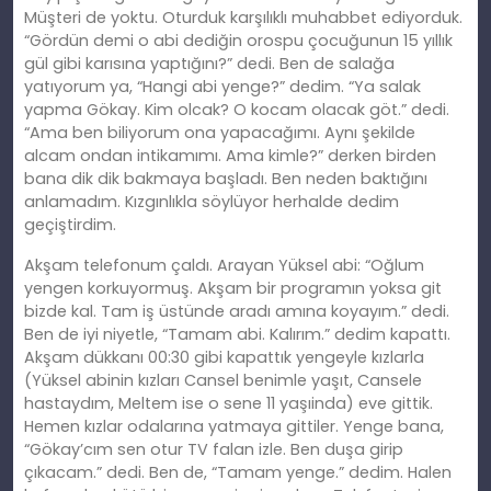
Müşteri de yoktu. Oturduk karşılıklı muhabbet ediyorduk.
“Gördün demi o abi dediğin orospu çocuğunun 15 yıllık
gül gibi karısına yaptığını?” dedi. Ben de salağa
yatıyorum ya, “Hangi abi yenge?” dedim. “Ya salak
yapma Gökay. Kim olcak? O kocam olacak göt.” dedi.
“Ama ben biliyorum ona yapacağımı. Aynı şekilde
alcam ondan intikamımı. Ama kimle?” derken birden
bana dik dik bakmaya başladı. Ben neden baktığını
anlamadım. Kızgınlıkla söylüyor herhalde dedim
geçiştirdim.
Akşam telefonum çaldı. Arayan Yüksel abi: “Oğlum
yengen korkuyormuş. Akşam bir programın yoksa git
bizde kal. Tam iş üstünde aradı amına koyayım.” dedi.
Ben de iyi niyetle, “Tamam abi. Kalırım.” dedim kapattı.
Akşam dükkanı 00:30 gibi kapattık yengeyle kızlarla
(Yüksel abinin kızları Cansel benimle yaşıt, Cansele
hastaydım, Meltem ise o sene 11 yaşıinda) eve gittik.
Hemen kızlar odalarına yatmaya gittiler. Yenge bana,
“Gökay’cım sen otur TV falan izle. Ben duşa girip
çıkacam.” dedi. Ben de, “Tamam yenge.” dedim. Halen