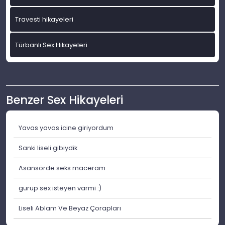
Travesti hikayeleri
Türbanlı Sex Hikayeleri
Benzer Sex Hikayeleri
Yavas yavas icine giriyordum
Sanki liseli gibiydik
Asansörde seks maceram
gurup sex isteyen varmi :)
Liseli Ablam Ve Beyaz Çorapları