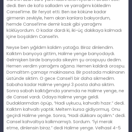
dedi. Ben de kafa salladım ve yarrağımı kökledim
Cansel’ime. Bir feryat etti. Ben ise köküne kadar
girmenin zevkiyle, hem akan kanlara bakıyordum,
hemde Cansel’ime demir kazık gibi yarrağımı
köklüyordum. O kadar dardı ki, iki-üç dakikaya kalmadı
içine boşaldım Cansel’in.
Neyse ben yığıldım kaldım yatağa. Biraz dinlendim.
Kalktım banyoya gittim, Halime yenge banyodaydı.
Gelmişken birde banyoda sikeyim şu orospuyu dedim.
Hemen verdim yarrağımı ağzına. Hemen kaldırdı orospu.
Domalttım çamaşır makinasına. Bir postada makinanın
üstünde siktim. O gece Cansel’i bir daha sikmedim.
Sabaha kadar Halime yengeyi 3 posta daha siktim.
Sonra sabah kalktığımda yanımda ne Halime yenge, ne
de Cansel vardı. Odaya Halime yenge geldi.
Dudaklarımdan öpüp, “Hadi uykucu, kahvaltı hazır.” dedi.
Kalktım kahvaltı yaptık. Meltem kursa gidiyormuş. Onu
geçirdi Halime yenge. Sonra, “Hadi dükkanı açalım.” dedi.
Cansel kahvaltıya kalkmamıştı. Sordum. “İyi merak
etme, dinlensin biraz.” dedi Halime yenge. Velhasıl 4-5