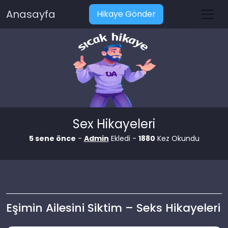
Anasayfa
Hikaye Gönder
Sex Hikayeleri
5 sene önce
-
Admin
Ekledi -
1880
Kez Okundu
Eşimin Ailesini Siktim – Seks Hikayeleri