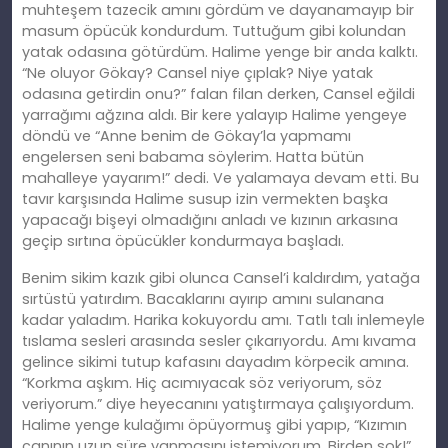
muhteşem tazecik amını gördüm ve dayanamayıp bir
masum öpücük kondurdum. Tuttuğum gibi kolundan
yatak odasına götürdüm. Halime yenge bir anda kalktı.
“Ne oluyor Gökay? Cansel niye çıplak? Niye yatak
odasına getirdin onu?” falan filan derken, Cansel eğildi
yarrağımı ağzına aldı. Bir kere yalayıp Halime yengeye
döndü ve “Anne benim de Gökay’la yapmamı
engelersen seni babama söylerim. Hatta bütün
mahalleye yayarım!” dedi. Ve yalamaya devam etti. Bu
tavır karşısında Halime susup izin vermekten başka
yapacağı bişeyi olmadığını anladı ve kızının arkasına
geçip sırtına öpücükler kondurmaya başladı.
Benim sikim kazık gibi olunca Cansel’i kaldırdım, yatağa
sırtüstü yatırdım. Bacaklarını ayırıp amını sulanana
kadar yaladım. Harika kokuyordu amı. Tatlı talı inlemeyle
tıslama sesleri arasında sesler çıkarıyordu. Amı kıvama
gelince sikimi tutup kafasını dayadım körpecik amına.
“Korkma aşkım. Hiç acımıyacak söz veriyorum, söz
veriyorum.” diye heyecanını yatıştırmaya çalışıyordum.
Halime yenge kulağımı öpüyormuş gibi yapıp, “Kızımın
canının uzun süre yanmasını istemiyorum. Birden sok!”