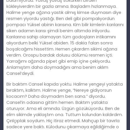
bulamıyordu. Yavaş yavaş sokarken birden
kökleyiverdim bir gazla amına. Başladım hızlanmaya.
Halime yenge ağzına yastık almış kimse duymasın diye
resmen yiyordu yastığı. Ben deli gibi pompalıyordun
pompacı Yüksel abinin karısına. Kim bilir kimlerin karılarını
siken adamın karısı şimdi benim altımda inliyordu.
Karılarına sahip olamayan tüm godoşların intikamını
alıyordum belki Yüksel abiden. 15 dakia falan sonra
boşalcağımı hissettim. Hemen çıkardım sikimi ağzına
verdim. Orospu bardak dolusu dölümü resmen içti.
Yarrağımı ağzında pipet gibi emip içine çekiyordu.
Anlamıştım daha doymadığını ama benim aklım
Cansel’deydi.
Bir baktım Cansel kapıda yoktu. Halime yengeyi yatakta
bıraktım, kalktım. Halime yenge, “Nereye gidiyorsun
kocacım? Daha doymadım ben sana.” diyordu.
Cansel’in odasına gittim hemen. Baktım yatakta
oturuyor. Ama eli amında. Üzgün gözüküyordu. Ben de
elim sikimde yaklaştım ona. Tuttum kolundan kaldırdım.
Çırılçıplak soydum. Hiç itiraz etmedi. Mahçup bir tavırla
sadece yere baktı. Külodunu çıkarmaya eğildiğimde o