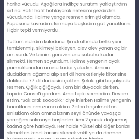
harika vücudu. Aşağılara indikçe suratımı yaklaştırdım
sırtına. Hafif hafif hohlayarak nefesimi gezdirdim
vücudunda. Halime yenge resmen erimişti altımda.
Poposunu kavradım. Isırmaya başladım göt yanaklarını.
Hiçbir tepki vermiyordu…
Tuttum indirdim külodunu. Şimdi altımda belliki yeni
temizlenmiş, sikilmeyi bekleyen, alev alev yanan aç bir
am vardı. Ve benim görevim onu sabaha kadar
sikmekti. Hemen soyundum. Halime yengenin ayak
parmaklarından amına kadar yaladım. Amının
dudaklarını ağzıma alıp seri dil hareketleriyle klitorisine
dakikada 77 dil darbesini çaktım. Şelale gibi boşalıyodu
resmen. Çığlık çığlığaydı. Tam biri duyacak derken,
kapıda Cansel’i gördüm. Ama tepki vermedim. Devam
ettim. “Sok artık sooookk.” diye inlerken Halime yengenin
bacaklarını omuzuma aldım. Zaten boşalmaktan
sırılısıklam olan amına kızının seyri önünde yavaşça
yarrağımı sokmaya başladım. Amı 2 çocuk doğurmuş
kadına göre harikaydı. Her halde Yüksel abi diğer karıları
sikmekten kendi karısını sikecek vakit ya da derman