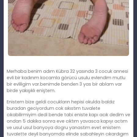
Merhaba benim adım Kübra 32 yasında 3 cocuk annesi
evli bir kadınım kocamla görücü usulu evlendim mutlu
bir evliligim var.benimde benden 3 yas bir ablam var
birde yakışıklı eniştem.
Enistem bize geldi cocukların hepisi okulda baldız
buradan geciyordum cok sıkıstım tuvalete
cıkabilirmiyim dedi bende tabi eniste kapı acık dedim ve
ondan 5 dakika sonra eve cıktım yavasca kapıyı actım
ve usul usul banyoya dogru yanastım evet enistem
tuvalette deyil banyomda elinde sabahleyin cıkardıgım