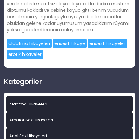
verdim al iste serefsiz doya doya kokla dedim enistem
kilotumu kokladı ve cebine koyup gitti benim vucudum
bosalmanın yorgunluguyla uykuya daldım cocuklar
okuldan gelene kadar uyumusum yasadıklarım rüyamı
yoksa gercekmi inanaın anlayamadım.
aldatma hikayeleri
ensest hikaye
ensest hikayeler
erotik hikayeler
Kategoriler
Aldatma Hikayeleri
Amatör Sex Hikayeleri
Anal Sex Hikayeleri