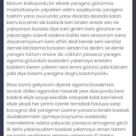
kilotum kokluyordu bir elinide yaragına götürmüs
mastürbasyon yaparken adımı sayıklıyordu yaragına
baktım yarısı avucunda yarısı dısarda dısarıda kalan
kısmı kocamın siki kadardı ben birden eniste sen ne
yapıyorsun burada diye iceri girdim beni görünce ne
yapacagını sasırdı sadece baldız seni seviyorum sana
dayanamıyorum beni affet dedi bende seni serefsiz
demek kilotlarıma bosalan sendin ha dedim ve elimle
yaragını tuttum önüne diz cöktüm yavasca yaragını
agzıma götürdüm basladım yalamaya enistem
baldızım benim yalarım seni amını götünü yala kübram
yala diye basımı yaragına dogru bastırtıyordu.
Biraz sonra geliyorum diyerek agzıma bosalımıstı
sıcacık dölleri agzımdan tasarak yere düsüyordu beni
kaldırdı eliyle soyup kendide cırılcıplak kaldı beni kendi
eliyle yıkadı her yerimi özenle temizledi havluya sarıp
kucagına aldı yatagımın üzerine yavasca bıraktı basladı
dudaklarımdan öpmeye boynuma oradanda
memelerime adeta yalıyordu yavasca amcıgıma gecti
ilk defa yalanacaktım basladı yalamaya aman tanrım
ne kadar sevkligimis amımın yalanması 10 dakika