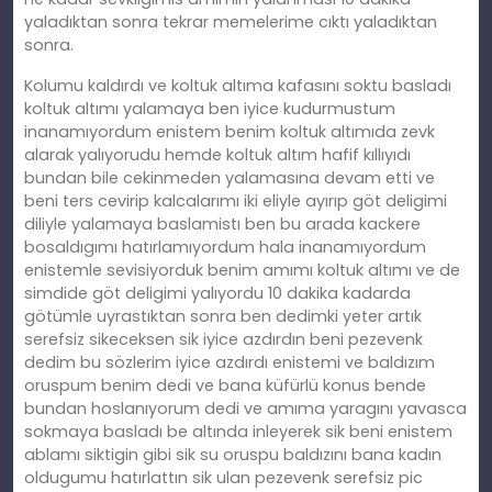
yaladıktan sonra tekrar memelerime cıktı yaladıktan
sonra.
Kolumu kaldırdı ve koltuk altıma kafasını soktu basladı
koltuk altımı yalamaya ben iyice kudurmustum
inanamıyordum enistem benim koltuk altımıda zevk
alarak yalıyorudu hemde koltuk altım hafif kıllıyıdı
bundan bile cekinmeden yalamasına devam etti ve
beni ters cevirip kalcalarımı iki eliyle ayırıp göt deligimi
diliyle yalamaya baslamistı ben bu arada kackere
bosaldıgımı hatırlamıyordum hala inanamıyordum
enistemle sevisiyorduk benim amımı koltuk altımı ve de
simdide göt deligimi yalıyordu 10 dakika kadarda
götümle uyrastıktan sonra ben dedimki yeter artık
serefsiz sikeceksen sik iyice azdırdın beni pezevenk
dedim bu sözlerim iyice azdırdı enistemi ve baldızım
oruspum benim dedi ve bana küfürlü konus bende
bundan hoslanıyorum dedi ve amıma yaragını yavasca
sokmaya basladı be altında inleyerek sik beni enistem
ablamı siktigin gibi sik su oruspu baldızını bana kadın
oldugumu hatırlattın sik ulan pezevenk serefsiz pic