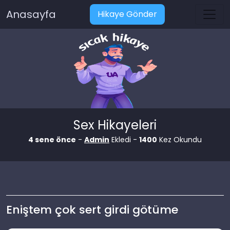
Anasayfa
Hikaye Gönder
Sex Hikayeleri
4 sene önce
-
Admin
Ekledi -
1400
Kez Okundu
Eniştem çok sert girdi götüme