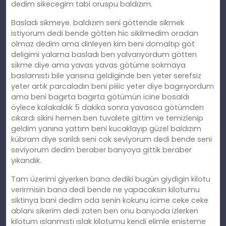
dedim sikecegim tabi oruspu baldızım.
Basladı sikmeye. baldızım seni göttende sikmek
istiyorum dedi bende götten hic sikilmedim oradan
olmaz dedim ama dinleyen kim beni domaltıp göt
deligimi yalama basladı ben yalvarıyordum götten
sikme diye ama yavas yavas götüme sokmaya
baslamıstı bile yarısına geldiginde ben yeter serefsiz
yeter artık parcaladın beni piiiic yeter diye bagırıyordum
ama beni bagırta bagırta götümün icine bosaldı
öylece kalakaldık 5 dakika sonra yavasca götümden
cıkardı sikini hemen ben tuvalete gittim ve temizlenip
geldim yanına yattım beni kucaklayıp güzel baldızım
kübram diye sarıldı seni cok seviyorum dedi bende seni
seviyorum dedim beraber banyoya gittik beraber
yıkandık.
Tam üzerimi giyerken bana dediki bugün giydigin kilotu
verirmisin bana dedi bende ne yapacaksın kilotumu
siktinya bani dedim oda senin kokunu icime ceke ceke
ablanı sikerim dedi zaten ben onu banyoda izlerken
kilotum ıslanmıstı ıslak kilotumu kendi elimle enisteme