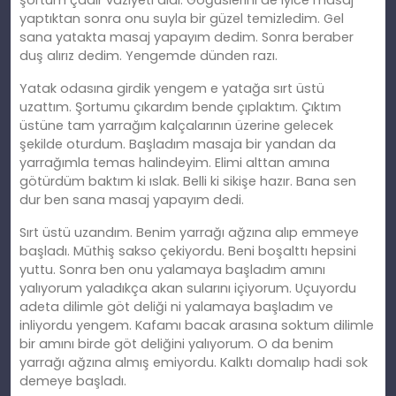
yaptıktan sonra onu suyla bir güzel temizledim. Gel
sana yatakta masaj yapayım dedim. Sonra beraber
duş alırız dedim. Yengemde dünden razı.
Yatak odasına girdik yengem e yatağa sırt üstü
uzattım. Şortumu çıkardım bende çıplaktım. Çıktım
üstüne tam yarrağım kalçalarının üzerine gelecek
şekilde oturdum. Başladım masaja bir yandan da
yarrağımla temas halindeyim. Elimi alttan amına
götürdüm baktım ki ıslak. Belli ki sikişe hazır. Bana sen
dur ben sana masaj yapayım dedi.
Sırt üstü uzandım. Benim yarrağı ağzına alıp emmeye
başladı. Müthiş sakso çekiyordu. Beni boşalttı hepsini
yuttu. Sonra ben onu yalamaya başladım amını
yalıyorum yaladıkça akan sularını içiyorum. Uçuyordu
adeta dilimle göt deliği ni yalamaya başladım ve
inliyordu yengem. Kafamı bacak arasına soktum dilimle
bir amını birde göt deliğini yalıyorum. O da benim
yarrağı ağzına almış emiyordu. Kalktı domalıp hadi sok
demeye başladı.