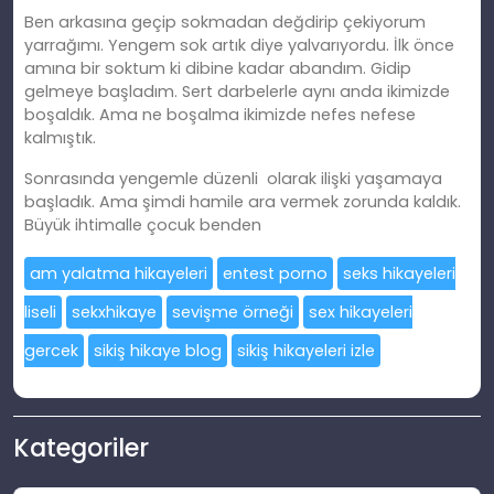
Ben arkasına geçip sokmadan değdirip çekiyorum
yarrağımı. Yengem sok artık diye yalvarıyordu. İlk önce
amına bir soktum ki dibine kadar abandım. Gidip
gelmeye başladım. Sert darbelerle aynı anda ikimizde
boşaldık. Ama ne boşalma ikimizde nefes nefese
kalmıştık.
Sonrasında yengemle düzenli olarak ilişki yaşamaya
başladık. Ama şimdi hamile ara vermek zorunda kaldık.
Büyük ihtimalle çocuk benden
am yalatma hikayeleri
entest porno
seks hikayeleri
liseli
sekxhikaye
sevişme örneği
sex hikayeleri
gercek
sikiş hikaye blog
sikiş hikayeleri izle
Kategoriler