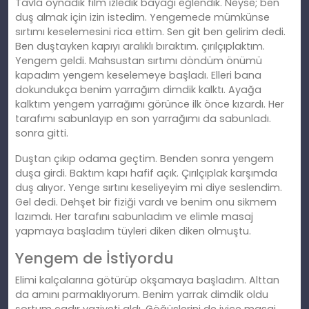
Tavla oynadık film izledik bayağı eğlendik. Neyse; ben
duş almak için izin istedim. Yengemede mümkünse
sırtımı keselemesini rica ettim. Sen git ben gelirim dedi.
Ben duştayken kapıyı aralıklı bıraktım. çırılçıplaktım.
Yengem geldi. Mahsustan sırtımı döndüm önümü
kapadım yengem keselemeye başladı. Elleri bana
dokundukça benim yarrağım dimdik kalktı. Ayağa
kalktım yengem yarrağımı görünce ilk önce kızardı. Her
tarafımı sabunlayıp en son yarrağımı da sabunladı.
sonra gitti.
Duştan çıkıp odama geçtim. Benden sonra yengem
duşa girdi. Baktım kapı hafif açık. Çırılçıplak karşımda
duş alıyor. Yenge sırtını keseliyeyim mi diye seslendim.
Gel dedi. Dehşet bir fiziği vardı ve benim onu sikmem
lazımdı. Her tarafını sabunladım ve elimle masaj
yapmaya başladım tüyleri diken diken olmuştu.
Yengem de İstiyordu
Elimi kalçalarına götürüp okşamaya başladım. Alttan
da amını parmaklıyorum. Benim yarrak dimdik oldu
şortum çadır vaziyeti aldı. Göğüslerini de iyice masaj