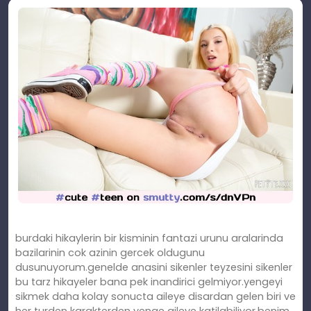
burdaki hikaylerin bir kisminin fantazi urunu aralarinda
bazilarinin cok azinin gercek oldugunu
dusunuyorum.genelde anasini sikenler teyzesini sikenler
bu tarz hikayeler bana pek inandirici gelmiyor.yengeyi
sikmek daha kolay sonucta aileye disardan gelen biri ve
her turden karakterden yenge aileye katilabiliyor.benim