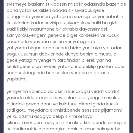
svismeye baslamistik.bazen misafir odasinda bazen de
bana yatak serdikleri odada sikisiyorduk.gece
oldugunda yavasca yatagima suzulup giriyor sabahin
ilk isiklarina kadar sevisip sikisiyorduk.ev halki bu gizli
sakli iliskiyi masumane bir akraba dayansimasi
saniyordu.yengem genelde diger kardesleri ve kucuk
cocuklarla yanyana serilen yer yataginda
yatiyordu.birgun bana sende bizim yanimiza yat.odan
soguk usursun dedklerinde dunya benim olmustu.o
gece yatagim yengem tarafindan bilerek yanina
serildi.gece olup herkes yataklarina cekilip gaz lambasi
sonduruldugunde ben usulca yengemin gotune
yapistim.
yengemin yaninda ablasinin kucukoglu vedat vardi.4
yasinda oldugu icin birsey anlamazdi.yengem usulca
altindaki pazen donu ve kulotunu cikardiginda kucuk
tatli gotu meydana cikmisti.bende sessizce pijamami
ve kulotumu asagiya cekip sikimi ortaya
cikardim.yengem aeliyle sikimi oksarken bende amcigini
sulandirmak icin parmagimi aminin sicine sokuyor bir