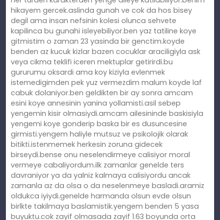
hikayem gercek.aslinda gunah ve cok da hos bisey
degil ama insan nefsinin kolesi olunca sehvete
kapilinca bu gunahi isleyebiliyor.ben yaz tatiline koye
gitmistim o zaman 23 yasinda bir genctim.koyde
benden az kucuk kizlar bazen cocuklar araciligiyla ask
veya cikma teklifi iceren mektuplar getirirdi.bu
gururumu oksardi ama koy kiziyla evlenmek
istemedigimden pek yuz vermezdim malum koyde laf
cabuk dolaniyor.ben geldikten bir ay sonra amcam
esini koye annesinin yanina yollamisti.asil sebep
yengemin kisir olmasiydi.amcam ailesininde baskisiyla
yengemi koye gonderip baska bir es dusuncesine
girmisti.yengem haliyle mutsuz ve psikolojik olarak
bitikti.istenmemek herkesin zoruna gidecek
birseydi.bense onu neselendirmeye calisiyor moral
vermeye cabaliyordum.ilk zamanlar genelde ters
davraniyor ya da yalniz kalmaya calisiyordu ancak
zamanla az da olsa o da neselenmeye basladi.aramiz
oldukca iyiydi.genelde harmanda olsun evde olsun
birlkte takilmaya baslamistik.yengem benden 5 yasa
buyuktu.cok zayif olmasada zayif 1.63 boyunda orta