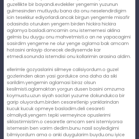
guzellikte bir bayandi.evdekiler yengemin yuzunun
gulmesinden mutluydu bana da onu neselendirdigim
icin tesekkur ediyorlardi.ancak birgun yengemle misafir
odasinda oturuken yengem birden hickira hickira
aglamya basladi.amcamin onu istememesi aklina
gelmis bu duygu onu mahvetmisti.o an ne yapacagimi
sasirdim yengeme ne olur yenge aglama bak amcam
hatasini anlayip donecek dediysemde kar
etmedi.sonunda istemdisi onu kollarimin arasina aldim.
ellerimle gozyaslarini silmeye calisiyordum.o guzel
gozlerinden akan yasi gordukce ona daha da siki
sarildim.yengemin aglamasi biraz olsun
kesilmisti.aglamaktan yorgun dusen basini omzuma
koymustu.uzun siyah saclari yuzume dokundukca bir
garip oluyordum.birden cesaretlenip yanklarindan
kucuk kucuk opmeye basladim.deli cesareti
olmaliydi.yengem tepki vermeyince opuslerimi
siklastirmistim.o cesaretle amcam seni istemiyorsa
istemesin ben varim dedim.bunu nasil soyledigimi
bilmiyordum ama o anki duygularim buydu.onu iyice