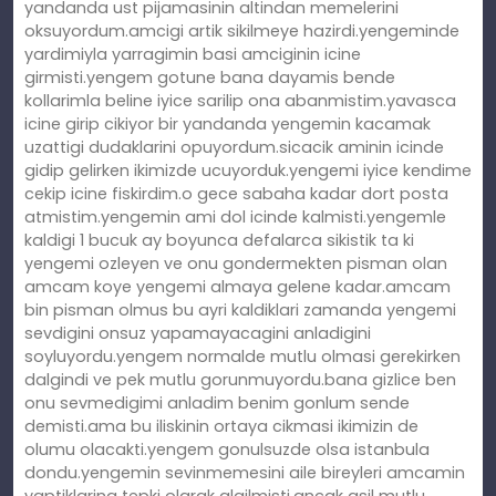
yandanda ust pijamasinin altindan memelerini
oksuyordum.amcigi artik sikilmeye hazirdi.yengeminde
yardimiyla yarragimin basi amciginin icine
girmisti.yengem gotune bana dayamis bende
kollarimla beline iyice sarilip ona abanmistim.yavasca
icine girip cikiyor bir yandanda yengemin kacamak
uzattigi dudaklarini opuyordum.sicacik aminin icinde
gidip gelirken ikimizde ucuyorduk.yengemi iyice kendime
cekip icine fiskirdim.o gece sabaha kadar dort posta
atmistim.yengemin ami dol icinde kalmisti.yengemle
kaldigi 1 bucuk ay boyunca defalarca sikistik ta ki
yengemi ozleyen ve onu gondermekten pisman olan
amcam koye yengemi almaya gelene kadar.amcam
bin pisman olmus bu ayri kaldiklari zamanda yengemi
sevdigini onsuz yapamayacagini anladigini
soyluyordu.yengem normalde mutlu olmasi gerekirken
dalgindi ve pek mutlu gorunmuyordu.bana gizlice ben
onu sevmedigimi anladim benim gonlum sende
demisti.ama bu iliskinin ortaya cikmasi ikimizin de
olumu olacakti.yengem gonulsuzde olsa istanbula
dondu.yengemin sevinmemesini aile bireyleri amcamin
yaptiklarina tepki olarak algilmisti.ancak asil mutlu