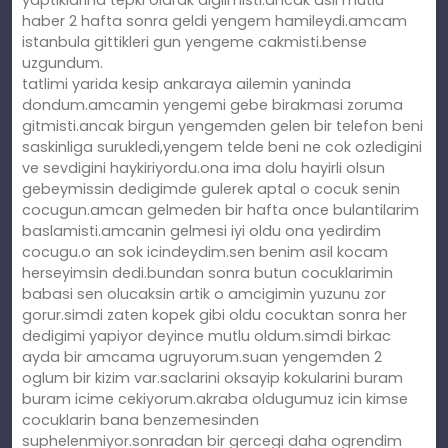
haber 2 hafta sonra geldi yengem hamileydi.amcam
istanbula gittikleri gun yengeme cakmisti.bense
uzgundum.
tatlimi yarida kesip ankaraya ailemin yaninda
dondum.amcamin yengemi gebe birakmasi zoruma
gitmisti.ancak birgun yengemden gelen bir telefon beni
saskinliga surukledi,yengem telde beni ne cok ozledigini
ve sevdigini haykiriyordu.ona ima dolu hayirli olsun
gebeymissin dedigimde gulerek aptal o cocuk senin
cocugun.amcan gelmeden bir hafta once bulantilarim
baslamisti.amcanin gelmesi iyi oldu ona yedirdim
cocugu.o an sok icindeydim.sen benim asil kocam
herseyimsin dedi.bundan sonra butun cocuklarimin
babasi sen olucaksin artik o amcigimin yuzunu zor
gorur.simdi zaten kopek gibi oldu cocuktan sonra her
dedigimi yapiyor deyince mutlu oldum.simdi birkac
ayda bir amcama ugruyorum.suan yengemden 2
oglum bir kizim var.saclarini oksayip kokularini buram
buram icime cekiyorum.akraba oldugumuz icin kimse
cocuklarin bana benzemesinden
suphelenmiyor.sonradan bir gercegi daha ogrendim