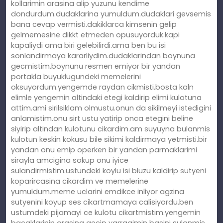
kollarimin arasina alip yuzunu kendime
dondurdum.dudaklarina yumuldum.dudaklari gevsemis
bana cevap vermisti.dakiklarca kimsenin gelip
gelmemesine dikkt etmeden opusuyorduk.kapi
kapaliydi ama biri gelebilirdi.ama ben bu isi
sonlandirmaya kararliydim.dudaklarindan boynuna
gecmistim.boynunu resmen emiyor bir yandan
portakla buyuklugundeki memelerini
oksuyordum.yengemde raydan cikmisti.bosta kaln
elimle yengemin altindaki etegi kaldirip elimi kulotuna
attim.ami sirilsiklam olmustu.onun da sikilmeyi istedigini
anlamistim.onu sirt ustu yatirip onca etegini beline
siyirip altindan kulotunu cikardim.am suyuyna bulanmis
kulotun keskin kokusu bile sikimi kaldirmaya yetmisti.bir
yandan onu emip operken bir yandan parmaklarimi
sirayla amcigina sokup onu iyice
sulandirmistim.ustundeki koylu isi bluzu kaldirip sutyeni
koparircasina cikardim ve memelerine
yumuldum.meme uclarini emdikce inliyor agzina
sutyenini koyup ses cikartmamaya calisiyordu.ben
ustumdeki pijamayi ce kulotu cikartmistim.yengemin
bacaklarinin arasina gecip yarragimin basini sulanmis