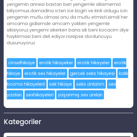
yengemin annesi bastan beri yengemle sikismemizi
biliyormus.damadina icten ice kizgin ve kinli oldugu icin
yengemin mutlu olmasi onu da mutlu etmisti.simdi her
amcama gidisimde amcam yokken yengemle
sikisiyoruz.yengemi sikerken bana sik beni kocacim diye
haykirmasi beni deli ediyor.nasipse dorduncuyu
dusunuyoruz
cinselhikaye
erotik hikayeker
erotik hikeyeler
erotik
hiksye
erotik sex hikayeler
gercek seks hikayesi
kızlık
bozma hikayelerii
sek hikaye
seks anlatım
sex
yazıları
sexhikayeleri
yaşanmış sex anıları
Kategoriler