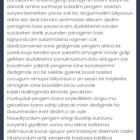
daracik amina surtmeye baladim.yengem zevkten
sutyeni kemirirken yavas sok hic dogurmadim biliyorsun
daha dar dedi.tamam acitmadan sikicem dedim.
yarragimin basi yavasca am dudaklarinin icinden
suzulurken darlik yuzunden yarragimin basi
agriyordu.am sulanmasina ragmen cok
dardi.tamamen icine girdigimde yengem altina bir
yastik koyp kendini iyice yukseltti.amciginin icinde gidip
gelirken dudaklarina yumulmustum.dolu oldugum icin
bosalmam yakindi yengeme icine bosalayimmi
dedigimde aci bir sekilde gulerek bosal nasilsa
cocugum olmuyor biliyorsun.o an sessiz bir haykirisla
amciginin icine bosaldim.biraz ustunde
kaldim.kalktigimda ikimizde gercekten
mutluyduk.yengem bana soylediklerin dogru mu
gercekten bana sahip cikacak misin dediginde hic
dusunmeden evet dedim.o an oyle
hissediyordum.yengem etegi duzeltip kulotunu
sutyenini giydikten sonra onu tekrar kollarima
aldim.kucuk kucuk opuyor yeni baslayan iliskimizin tadini
cikariyordum.artik yengemle basbasa kaldikca