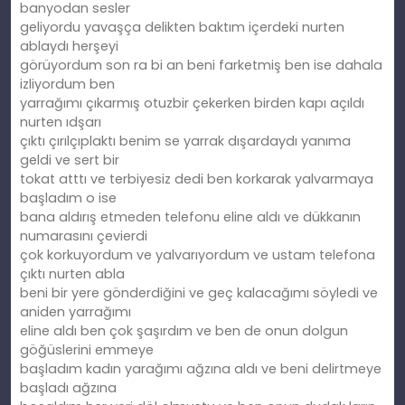
banyodan sesler
geliyordu yavaşça delikten baktım içerdeki nurten
ablaydı herşeyi
görüyordum son ra bi an beni farketmiş ben ise dahala
izliyordum ben
yarrağımı çıkarmış otuzbir çekerken birden kapı açıldı
nurten ıdşarı
çıktı çırılçıplaktı benim se yarrak dışardaydı yanıma
geldi ve sert bir
tokat atttı ve terbiyesiz dedi ben korkarak yalvarmaya
başladım o ise
bana aldırış etmeden telefonu eline aldı ve dükkanın
numarasını çevierdi
çok korkuyordum ve yalvarıyordum ve ustam telefona
çıktı nurten abla
beni bir yere gönderdiğini ve geç kalacağımı söyledi ve
aniden yarrağımı
eline aldı ben çok şaşırdım ve ben de onun dolgun
göğüslerini emmeye
başladım kadın yarağımı ağzına aldı ve beni delirtmeye
başladı ağzına