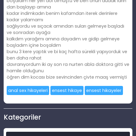
boşaldım her yeri döl olmuştu ve ben onun dudak ların
dan başlayıp amına
kadar indimkadın benim kafamdan iterek derinlere
kadar yalamamı
sağlıyordu ve sıçacık amından suları gelmeye başladı
ve sonradan ayağa
kalkdım yarağımı amına dayadım ve gidip gelmeye
başladım içine boşaldım
bunu 3 kere yaptık ve bi kaç hafta sürekli yapıyorduk ve
ben daha rahat
davranıyordum iki ay son ra nurten abla doktora gitti ve
hamile olduğunu
öğren dim kocası bize sevincinden çivte maaş vermişti
anal sex hikayeleri
ensest hikaye
ensest hikayeler
Kategoriler