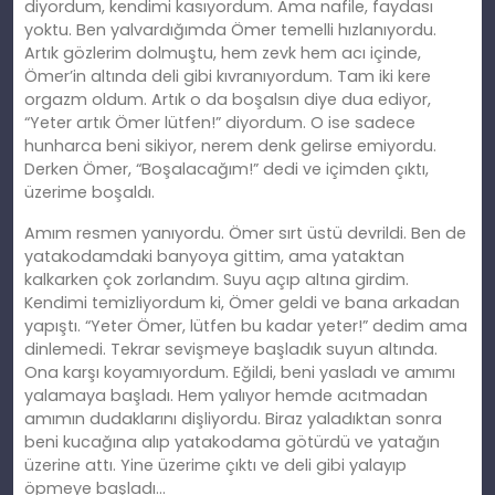
diyordum, kendimi kasıyordum. Ama nafile, faydası
yoktu. Ben yalvardığımda Ömer temelli hızlanıyordu.
Artık gözlerim dolmuştu, hem zevk hem
ac
ı içinde,
Ömer’in altında deli gibi kıvranıyordum. Tam iki kere
orgazm oldum.
Art
ık o da boşalsın diye dua ediyor,
“Yeter artık Ömer lütfen!” diyordum. O ise sadece
hunharca beni sikiyor, nerem
denk
gelirse emiyordu.
Derken Ömer, “Boşalacağım!” dedi ve içimden çıktı,
üzerime boşaldı.
Amım resmen yanıyordu. Ömer sırt üstü devrildi. Ben de
yatakodamdaki banyoya gittim, ama yataktan
kalkarken çok zorlandım. Suyu açıp altına girdim.
Kendimi temizliyordum
ki
, Ömer geldi ve bana arkadan
yapıştı. “Yeter Ömer, lütfen bu kadar yeter!” dedim ama
dinlemedi. Tekrar sevişmeye başladık suyun altında.
Ona karşı koyamıyordum. Eğildi, beni yasladı ve
am
ımı
yalamaya başladı. Hem yalıyor hemde
ac
ıtmadan
amımın dudaklarını dişliyordu. Biraz yaladıktan sonra
beni kucağına alıp yatakodama götürdü ve yatağın
üzerine attı. Yine üzerime çıktı ve deli gibi yalayıp
öpmeye başladı…