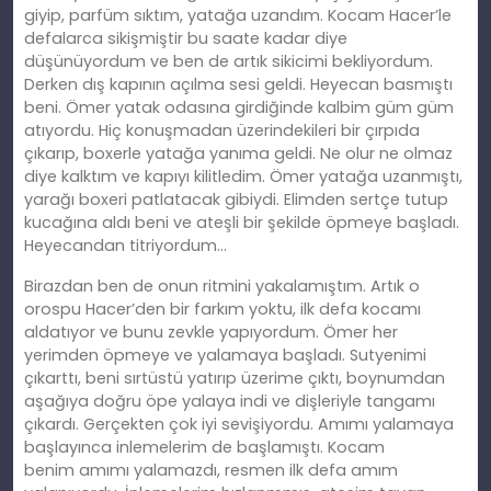
giyip, parfüm sıktım, yatağa uzandım. Kocam Hacer’le
defalarca sikişmiş
tir
bu saate kadar diye
düşünüyordum ve ben de artık sikicimi bekliyordum.
Derken dış kapının açılma sesi geldi. Heyecan basmıştı
beni. Ömer yatak odasına girdiğinde kalbim güm güm
atıyordu. Hiç konuşmadan üzerindekileri bir çı
rp
ıda
çıkarıp, boxerle yatağa yanıma geldi. Ne olur ne olmaz
diye kalktım ve kapıyı
kilitledim
. Ömer yatağa uzanmıştı,
yarağı boxeri patlatacak gibiydi. Elimden sertçe tutup
kucağına aldı beni ve ateşli bir şekilde öpmeye başladı.
Heyecandan titriyordum…
Birazdan ben
de
onun ritmini yakalamıştım. Artık o
orospu Hacer’den bir farkım yoktu, ilk defa kocamı
aldatıyor ve bunu zevkle yapıyordum. Ömer her
yerimden öpmeye ve yalamaya başladı. Sutyenimi
çıkarttı, beni sırtüstü yatırıp üzerime çıktı, boynumdan
aşağıya doğ
ru
öpe yalaya indi ve dişleriyle tangamı
çıkardı. Gerçekten çok iyi sevişiyordu. Amımı yalamaya
başlayınca inlemelerim
de
başlamıştı. Kocam
benim
am
ımı yalamazdı, resmen ilk defa amım