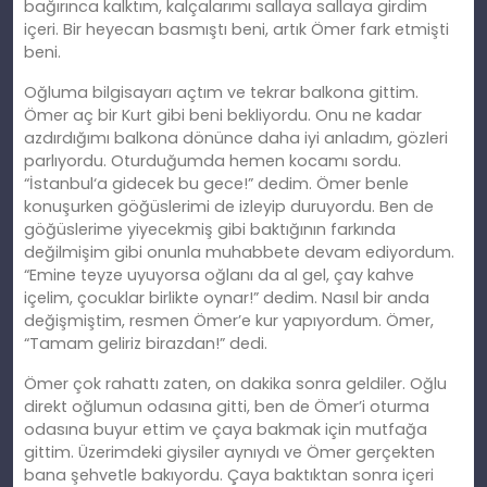
bağırınca kalktım, kalçalarımı sallaya sallaya girdim
içeri. Bir heyecan basmıştı beni, artık Ömer fark etmişti
beni.
Oğluma bilgisayarı açtım ve tekrar balkona gittim.
Ömer aç bir Kurt gibi beni bekliyordu. Onu ne kadar
azdırdığımı balkona dönünce daha iyi anladım, gözleri
parlıyordu. Oturduğumda hemen kocamı sordu.
“İstanbul
‘
a gidecek bu gece!” dedim. Ömer benle
konuşurken göğüslerimi de izleyip duruyordu. Ben de
göğüslerime yiyecekmiş gibi baktığının farkında
değilmişim gibi onunla muhabbete devam ediyordum.
“Emine teyze uyuyorsa oğlanı da al gel, çay kahve
içelim, çocuklar birlikte oynar!”
dedim
. Nasıl bir anda
değişmiş
tim
, resmen Ömer’e kur yapıyordum. Ömer,
“Tamam geliriz birazdan!” dedi.
Ömer çok rahattı zaten, on dakika sonra geldiler. Oğlu
direkt oğlumun odasına gitti, ben de Ömer’i oturma
odasına buyur ettim ve çaya bakmak için mutfağa
gittim. Üzerimdeki giysiler aynıydı ve Ömer gerçekten
bana şehvetle bakıyordu. Çaya baktıktan sonra içeri