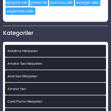
öpüşme sex
porno hk
pornocu aile
swinger seks
yegenimle seks
Kategoriler
Aldatma Hikayeleri
Amatör Sex Hikayeleri
Anal Sex Hikayeleri
Azranın Yeri
Canlı Porno Hikayeleri