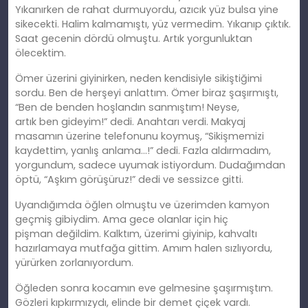
Yıkanırken
de rahat
durmuyordu, azıcık yüz bulsa yine
sikecekti. Halim kalmamıştı, yüz vermedim. Yıkanıp çıktık.
Saat gecenin dördü olmuştu. Artık yorgunluktan
ölecektim.
Ömer üzerini giyinirken, neden kendisiyle sikiştiğimi
sordu. Ben de
her
şeyi anlattım. Ömer biraz şaşırmıştı,
“Ben de benden hoşlandın sanmıştım! Neyse,
artık
ben
gideyim!” dedi. Anahtarı verdi. Makyaj
masamın üzerine telefonunu koymuş, “Sikişmemizi
kaydettim, yanlış anlama…!” dedi. Fazla aldırmadım,
yorgundum, sadece uyumak istiyordum. Dudağımdan
öptü, “Aşkım görüşüruz!” dedi ve sessizce gitti.
Uyandığımda öğlen olmuştu ve üzerimden kamyon
geçmiş gibiydim. Ama gece olanlar için hiç
pişman
değildim
. Kalktım, üzerimi giyinip, kahvaltı
hazırlamaya mutfağa gittim. Amım halen sızlıyordu,
yürürken zorlanıyordum.
Öğleden sonra kocamın eve gelmesine şaşırmıştım.
Gözleri kıpkırmızydı, elinde bir demet çiçek vardı.