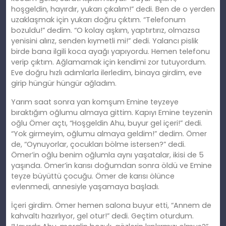
hoşgeldin, hayırdır, yukarı çıkalım!” dedi. Ben de o yerden
uzaklaşmak için yukarı doğ
ru
çıktım. “Telefonum
bozuldu!” dedim. “O kolay aşkım, yaptırtırız, olmazsa
yenisini alırız, senden kıymetli mi!” dedi. Yalancı pislik
birde bana ilgili koca ayağı yapıyordu. Hemen telefonu
verip çıktım. Ağlamamak için kendimi zor tutuyordum.
Eve doğ
ru
hızlı adımlarla ilerledim, binaya girdim, eve
girip hüngür hüngür ağladım.
Yarım saat sonra yan komşum Emine teyzeye
bıraktığım oğlumu almaya gittim. Kapıyı Emine teyzenin
oğlu Ömer açtı, “Hoşgeldin Ahu, buyur gel içeri!” dedi.
“Yok girmeyim, oğlumu almaya
geldim
!” dedim. Ömer
de, “Oynuyorlar, çocukları bölme istersen?” dedi.
Ömer’in oğlu benim oğlumla aynı yaşatalar, ikisi de 5
yaşında. Ömer’in karısı doğumdan sonra öldü ve Emine
teyze büyüttü çocuğu. Ömer de karısı ölünce
evlenmedi, annesiyle yaşamaya başladı.
İçeri girdim. Ömer hemen salona buyur etti, “Annem de
kahvaltı hazırlıyor, gel otur!” dedi. Geçtim oturdum.