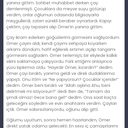
yanına gittim. Sohbet muhabbet derken çay
demlenmişti. Çocuklara da meyve suyu götürüp
verdim, onlar oğlumun odasında bilgisayarla
meşgullerdi, zaten sürekli beraber oynarlardı. Kapıyı
çektim, çay tepsisini alıp Ömer’in yanına gittim.
Çay ikram ederken göğüslerimi görmesini sağlıyordum.
Ömer çayını aldı, kendi çayımı sehpaya koyarken
arkamı döndüm, hafif eğilerek sırtımın açılıp tangamı
görmesini sağladım. Ömer terlemişti, bir eliylede kalkık
sikini saklamaya çalışıyordu. Fark ettiğimi anlayınca
yüzü kıpkırmızı oldu. “Hayırdır Ömer, kızardın?” dedim.
Ömer çayı bıraktı, yanıma geldi ve direk dudaklarıma
yapıştı. Onu ittim ve “Ne yapıyorsun? Çocuklar içeride!”
dedim. Ömer beni bıraktı ve “Allah aşkına Ahu, beni
delirtmek mi istiyorsun?” dedi. Ben de, “Tamam da
şimdi olmaz! Gece bana gel!”
dedim
. Ona saat kaçta
geleceğini söyledim ve evin anahtarını
verdim
. Çayları
içtik. Ömer sabırsızlanıyordu, oğlunu alıp gitti.
Oğlumu uyuttum, sonra hemen hazırlandım, Ömer
direkt yatak odama gelecekti. En sexy iç çamaşırlarımı