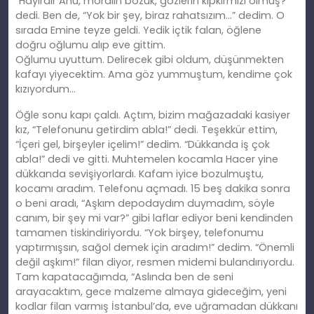
“Hayırdır Ahu, moralin bozuk, gözlerin kıpkırmızı olmuş?”
dedi. Ben de, “Yok bir şey, biraz rahatsızım…” dedim. O
sırada Emine teyze geldi. Yedik içtik falan, öğlene
doğ
ru
oğlumu alıp eve gittim.
Oğlumu
uyuttum.
Delirecek gibi oldum, düşünmekten
kafayı yiyecektim. Ama göz yummuştum, kendime çok
kızıyordum…
Öğle sonu kapı çaldı. Açtım, bizim mağazadaki kasiyer
kız, “Telefonunu
getirdim
abla!” dedi. Teşekkür ettim,
“İçeri gel, birşeyler içelim!” dedim. “Dükkanda iş çok
abla!” dedi ve gitti. Muhtemelen kocamla Hacer yine
dükkanda sevişiyorlardı. Kafam iyice bozulmuştu,
kocamı aradım. Telefonu açmadı. 15 beş dakika sonra
o beni aradı, “Aşkım depodaydım duymadım, söyle
canım, bir şey mi var?” gibi laflar ediyor beni kendinden
tamamen tiskindiriyordu. “Yok birşey, telefonumu
yaptırmışsın, sağol demek için aradım!” dedim. “Önemli
değil aşkım!” filan diyor, resmen midemi bulandırıyordu.
Tam kapatacağımda, “Aslında ben de seni
arayacaktım, gece malzeme almaya gideceğim, yeni
kodlar filan varmış İstanbul’da, eve uğramadan dükkanı