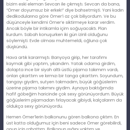
bizim eski eleman Sevcan ile çıkmıştı. Sevcan da bana,
“Ömer doyumsuz bir erkek!” diye bahsetmişti. Yani kadın
dedikodularına göre Ömer’i az çok biliyordum. Ve bu
düşünceyle kendimi Ömer’e siktirmeye karar verdim.
Ancak böyle bir intikamla içim soğuyacaktı. Plan
kurdum. Sabah konuşurken iki gün izinli olduğunu
söylemişti. Evde olması muhtemeldi, oğluna çok
düşkündü.
Hava artık kararmıştı. Banyoya girip, her tarafımı
kaymak gibi yaptım, yıkandım. Yatak odama girdim,
dolapta ince bir siyah altlı üstlü pijama takımım vardı,
onları çıkarttım ve kırmızı bir tanga çıkarttım. Soyundum,
tangayı giydim, sutyen takmadım, büyük göğüslerim
üzerine pijama takımını
giydim
. Aynaya baktığımda
hafif göbeğim haricinde çok sexy görünüyordum. Büyük
göğüslerim pijamadan fırlayacak gibiydi, kalçalarım da
oldukça sexy görünüyordu.
Hemen Ömer’lerin balkonunu gören balkona çıktım. En
üst katta olduğumuz için beni sadece Ömer görebilirdi,
onun için rahattım. Balkonun ışığını yaktım ve