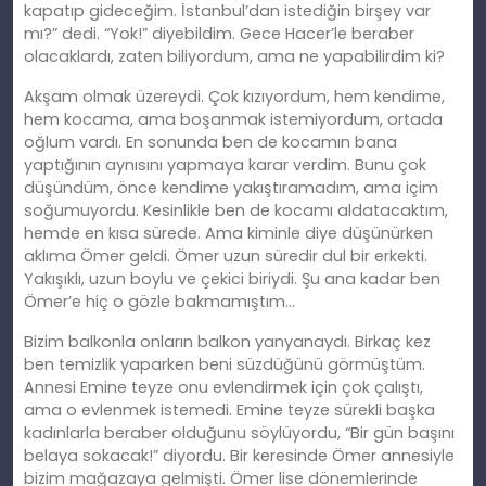
kapatıp gideceğim. İstanbul’dan istediğin birşey var
mı?” dedi. “Yok!” diyebildim. Gece Hacer’le beraber
olacaklardı, zaten biliyordum, ama ne yapabilirdim
ki
?
Akş
am
olmak üzereydi. Çok kızıyordum, hem kendime,
hem kocama, ama boşanmak istemiyordum, ortada
oğlum vardı. En sonunda ben de kocamın bana
yaptığının aynısını yapmaya karar verdim. Bunu çok
düşündüm, önce kendime yakıştıramadım, ama içim
soğumuyordu. Kesinlikle ben de kocamı aldatacaktım,
hemde en kısa sürede. Ama kiminle diye düşünürken
aklıma Ömer geldi. Ömer uzun süredir dul bir erkekti.
Yakışı
kl
ı, uzun boylu ve çekici biriydi. Ş
u
ana kadar ben
Ömer’e hiç o gözle bakmamıştım…
Bizim balkonla onların balkon yanyanaydı. Birkaç kez
ben temizlik yaparken beni süzdüğünü görmüştüm.
Annesi Emine teyze onu evlendirmek için çok çalıştı,
ama o evlenmek istemedi. Emine teyze sürekli başka
kadınlarla beraber olduğunu söylüyordu, “Bir gün başını
belaya sokacak!” diyordu. Bir keresinde Ömer annesiyle
bizim mağazaya gelmişti. Ömer
lise
dönemlerinde