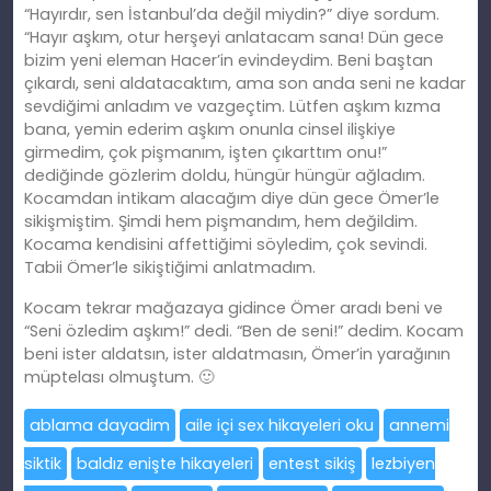
“Hayırdır, sen İstanbul’da değil miydin?” diye sordum.
“Hayır aşkım, otur herşeyi anlatacam sana! Dün gece
bizim yeni eleman Hacer’in evindeydim. Beni baştan
çıkardı, seni aldatacaktım, ama son anda seni ne kadar
sevdiğimi anladım ve vazgeçtim. Lütfen aşkım kızma
bana, yemin ederim aşkım onunla cinsel ilişkiye
girmedim, çok pişmanım, işten çıkarttım onu!”
dediğinde gözlerim doldu, hüngür hüngür ağladım.
Kocamdan intikam alacağım diye dün gece Ömer’le
sikişmiş
tim
. Şimdi hem pişmandım, hem
değildim
.
Kocama kendisini affettiğimi söyledim, çok sevindi.
Tabii Ömer’le sikiştiğimi anlatmadım.
Kocam tekrar mağazaya gidince Ömer aradı beni ve
“Seni
özledim
aşkım!” dedi. “Ben de seni!” dedim. Kocam
beni ister aldatsın, ister aldatmasın, Ömer’in yarağının
müptelası olmuştum. 🙂
ablama dayadim
aile içi sex hikayeleri oku
annemi
siktik
baldız enişte hikayeleri
entest sikiş
lezbiyen