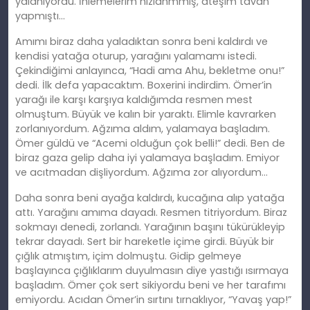
yalanıyordu. İnlemelerim hızlanmmış, ateşim tavan
yapmıştı…
Amımı biraz daha yaladıktan sonra beni kaldırdı ve
kendisi yatağa oturup, yarağını yalamamı istedi.
Çekindiğimi anlayınca, “Hadi ama Ahu, bekletme onu!”
dedi. İ
lk
defa yapacaktım. Boxerini indirdim. Ömer’in
yarağı ile karşı karşıya kaldığımda resmen mest
olmuştum. Büyük ve kalın bir yaraktı. Elimle kavrarken
zorlanıyordum. Ağzıma aldım, yalamaya başladım.
Ömer güldü ve “Acemi olduğun çok belli!” dedi. Ben de
biraz gaza gelip daha iyi yalamaya başladım. Emiyor
ve
ac
ıtmadan dişliyordum. Ağzıma zor alıyordum…
Daha sonra beni ayağa kaldırdı, kucağına alıp yatağa
attı. Yarağını
am
ıma dayadı. Resmen titriyordum. Biraz
sokmayı denedi, zorlandı. Yarağının başını tükürükleyip
tekrar dayadı. Sert bir hareketle içime girdi. Büyük bir
çığlık atmıştım, içim dolmuştu. Gidip gelmeye
başlayınca çığlıklarım duyulmasın diye yastığı ısırmaya
başladım. Ömer çok sert sikiyordu beni ve her tarafımı
emiyordu. Acıdan Ömer’in sırtını tırnaklıyor, “Yavaş yap!”