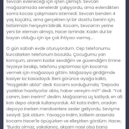
Sevcan evleneceği için işten çıkmıştı. Sevcan
mağazamızda senelerdir çalışıyordu, ama evlendikten
sonra kocası çalışmasını istemedi. Sevcan benden 4
yaş küçüktü, ama gerçekten iyi bir dosttu benim için,
birbirimizin herşeyini bilirdik. Kocam, Sevcan’ın yerine
yeni bir eleman almıştı, Hacer isminde. Kadın dul bir
bayan olduğu için işe çok ihtiyacı varmış…
O gün sabah evde oturuyordum. Cep telefonumu
kurcalarken telefonum bozuldu. Çocuğumu yan
komşum, annem kadar sevdiğim ve güvendiğim Emine
teyzeye bırakıp, telefonu yaptırması için kocama
vermek için mağazaya gittim. Mağazaya girdiğimde
kasiyer kız kasadaydı. Beni görünce ayağa kalktı,
“Hoşgeldin abla!” dedi. Kocamı sorduğumda, “Depoda
yazlıkları hazırlıyorlar abla, haber vereyim mi?” dedi. “Yok
canım, ben inerim!”
dedim
. Mağazamız üç katlıydı, en alt
katı depo olarak kullanıyorduk. Alt kata indim, oradan
depoya inerken merdivenlere sesler geliyordu. Sevişme
sesiydi. Ş
ok
oldum. Yavaşça indim, kolilerin arasında
kocamı Hacer’le öpüşürken ve elleşirken gördüm. Hacer,
“Burda olmaz, yakalanırız, akş
am
nasıl olsa bana