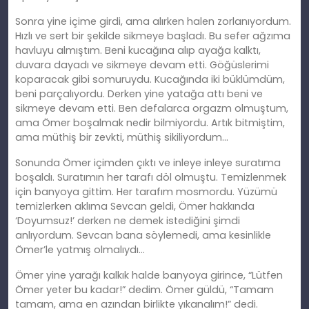
Sonra yine içime girdi, ama alırken halen zorlanıyordum.
Hızlı ve sert bir şekilde sikmeye başladı. Bu sefer ağzıma
havluyu almıştım. Beni kucağına alıp ayağa kalktı,
duvara dayadı ve sikmeye devam etti. Göğüslerimi
koparacak gibi somuruydu. Kucağında iki büklümdüm,
beni parçalıyordu. Derken yine yatağa attı beni ve
sikmeye devam etti. Ben defalarca orgazm olmuştum,
ama Ömer boşalmak nedir bilmiyordu. Artık bitmiş
tim
,
ama müthiş bir zevkti, müthiş sikiliyordum…
Sonunda Ömer içimden çıktı ve inleye inleye suratıma
boşaldı. Suratımın her tarafı döl olmuştu.
Temizlenmek
için banyoya gittim.
Her tarafım mosmordu. Yüzümü
temizlerken aklıma Sevcan geldi, Ömer hakkında
‘Doyumsuz!’ derken ne demek istediğini şimdi
anlıyordum. Sevcan bana söylemedi, ama kesinlikle
Ömer’le yatmış olmalıydı…
Ömer yine yarağı kalkık halde banyoya girince, “Lütfen
Ömer yeter bu kadar!” dedim. Ömer güldü, “Tamam
tamam, ama en azından birlikte yıkanalım!” dedi.