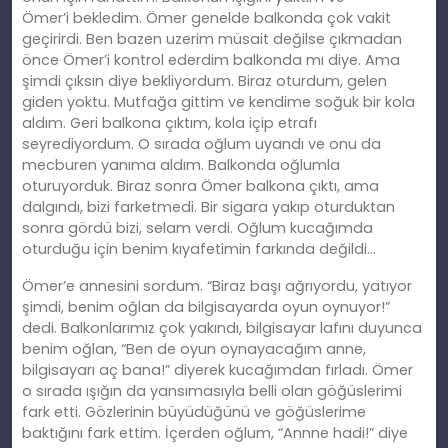
Ömer’i
bekledim
. Ömer genelde balkonda çok vakit
geçirirdi. Ben bazen uzerim müsait değ
ilse
çıkmadan
önce Ömer’i kontrol ederdim balkonda mı diye. Ama
şimdi çıksın diye bekliyordum. Biraz oturdum, gelen
giden yoktu. Mutfağa gittim ve kendime soğuk bir kola
aldım. Geri balkona çıktım, kola içip etrafı
seyrediyordum. O sırada oğlum uyandı ve onu da
mecburen yanıma aldım. Balkonda oğlumla
oturuyorduk. Biraz sonra Ömer balkona çıktı, ama
dalgındı, bizi farketmedi. Bir sigara yakıp oturduktan
sonra gördü bizi, selam verdi. Oğlum kucağımda
oturduğu için benim kıyafetimin farkında değildi…
Ömer’e annesini sordum. “Biraz başı ağrıyordu, yatıyor
şimdi, benim oğlan da bilgisayarda oyun oynuyor!”
dedi. Balkonlarımız çok yakındı, bilgisayar lafını duyunca
benim oğlan, “Ben de oyun oynayacağım
anne
,
bilgisayarı aç bana!” diyerek kucağımdan fırladı. Ömer
o sırada ışığın da yansımasıyla belli olan göğüslerimi
fark etti. Gözlerinin büyüdüğünü ve göğüslerime
baktığını fark ettim. İ
çerden
oğlum, “Annne hadi!” diye