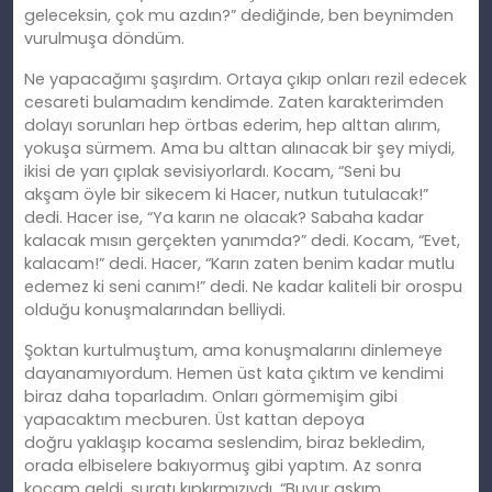
geleceksin, çok mu azdın?” dediğinde, ben beynimden
vurulmuşa döndüm.
Ne yapacağımı şaşırdım. Ortaya çıkıp onları rezil edecek
cesareti bulamadım kendimde. Zaten karakterimden
dolayı sorunları hep örtbas ederim, hep alttan alırım,
yokuşa sürmem. Ama bu alttan alınacak bir şey miydi,
ikisi de yarı çıplak sevisiyorlardı. Kocam, “Seni bu
akş
am
öyle bir sikecem ki Hacer, nutkun tutulacak!”
dedi. Hacer ise, “Ya karın ne olacak? Sabaha kadar
kalacak mısın gerçekten yanımda?” dedi. Kocam, “Evet,
kalacam!” dedi. Hacer, “Karın zaten benim kadar mutlu
edemez
ki
seni canım!” dedi. Ne kadar kaliteli bir orospu
olduğu konuşmalarından belliydi.
Şoktan kurtulmuştum, ama konuşmalarını dinlemeye
dayanamıyordum. Hemen üst kata çıktım ve kendimi
biraz daha toparladım. Onları görmemişim gibi
yapacaktım mecburen. Üst kattan depoya
doğ
ru
yaklaşıp kocama seslendim, biraz bekledim,
orada elbiselere bakıyormuş gibi yaptım. Az sonra
kocam geldi, suratı kıpkırmızıydı. “Buyur aşkım,