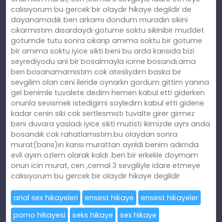
calısıyorum bu gercek bir olaydır hikaye degildir de
dayanamadık ben arkamı dondum muradın sikini
cikarmıstım dısardaydı gotume soktu sikinibir muddet
gotumde tutu sonra cıkarıp amıma soktu bir gotume
bir amıma soktu iyice sikti beni bu arda karısıda bizi
seyrediyodu ani bir bosalmayla icime bosandı.ama
ben bosanamamıstım cok ateslıydım baska bır
sevgilim olan ceni ileride oynarkn gordum gittim yanına
gel benimle tuvalete dedim hemen kabul etti giderken
onunla sevismek istedigimi soyledim kabul etti gidene
kadar cenin siki cok sertlesmıstı tuvalte girer girmez
beni duvara yasladı iyice sikti mutisti ikimizde aynı anda
bosandık cok rahatlamıstım.bu olaydan sonra
murat(barıs)ın karısı murattan ayrıldı benim adımda
evli ayırn ozlem olarak kaldı .ben bir erkekle doymam
onun icin murat, cen ,cemal 3 sevgiliyle idare etmeye
calısıyorum bu gercek bir olaydır hikaye degildir
anal sex hikayeleri
ensest hikaye
ensest hikayeler
porno hikayesi
seks hikaye
sex hikaye