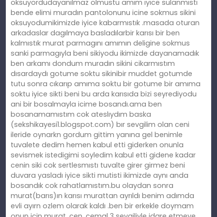
oksuyordudayanılmaz olmustu amım ıyıce sulanmıstı
bende elimi muradın pantolonunu icine sokmus sikini
oksuyodumikimizde iyice kabarmıstık .masada oturan
arkadaslar dagılmaya basladılarbir karısı bir ben
kalmıstık murat parmagını amımın deligine sokmus
sanki parmagıyla beni sikiyodu ikimizde dayanamadık
ben arkamı dondum muradın sikini cikarmıstım
dısardaydı gotume soktu sikinibir muddet gotumde
tutu sonra cıkarıp amıma soktu bir gotume bir amıma
soktu iyice sikti beni bu arda karısıda bizi seyrediyodu
ani bir bosalmayla icime bosandı.ama ben
bosanamamıstım cok ateslıydım baska
(sekshikayesi1.blogspot.com) bır sevgilim olan ceni
ileride oynarkn gordum gittim yanına gel benimle
tuvalete dedim hemen kabul etti giderken onunla
sevismek istedigimi soyledim kabul etti gidene kadar
cenin siki cok sertlesmıstı tuvalte girer girmez beni
duvara yasladı iyice sikti mutisti ikimizde aynı anda
bosandık cok rahatlamıstım.bu olaydan sonra
murat(barıs)ın karısı murattan ayrıldı benim adımda
evli ayırn ozlem olarak kaldı .ben bir erkekle doymam
onun icin murat, cen ,cemal 3 sevgiliyle idare etmeye