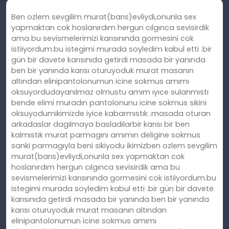
Ben ozlem sevgilim murat(barıs)evliydi,onunla sex
yapmaktan cok hoslanırdım hergun cılgınca sevisirdik
ama bu sevismelerimizi karısınında gormesini cok
istiiyordum.bu istegimi murada soyledim kabul etti .bir
gün bir davete karısınıda getirdi masada bir yanında
ben bir yanında karısı oturuyoduk murat masanın
altından elinipantolonumun icine sokmus amımı
oksuyordudayanılmaz olmustu amım ıyıce sulanmıstı
bende elimi muradın pantolonunu icine sokmus sikini
oksuyodumikimizde iyice kabarmıstık .masada oturan
arkadaslar dagılmaya basladılarbir karısı bir ben
kalmıstık murat parmagını amımın deligine sokmus
sanki parmagıyla beni sikiyodu ikimizben ozlem sevgilim
murat(barıs)evliydi,onunla sex yapmaktan cok
hoslanırdım hergun cılgınca sevisirdik ama bu
sevismelerimizi karısınında gormesini cok istiiyordum.bu
istegimi murada soyledim kabul etti .bir gün bir davete
karısınıda getirdi masada bir yanında ben bir yanında
karısı oturuyoduk murat masanın altından
elinipantolonumun icine sokmus amımı