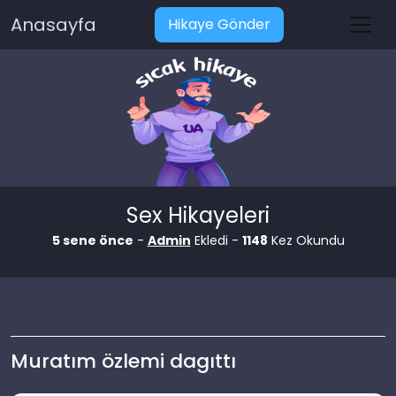
Anasayfa
Hikaye Gönder
Sex Hikayeleri
5 sene önce
-
Admin
Ekledi -
1148
Kez Okundu
Muratım özlemi dagıttı