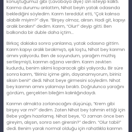
konuştuğumuz gibi (Lavobaya diye) izin isteyip kalktı.
Karıma durumu anlattım, Nihat beyin yatak odasında
beklediğini söyledim. Karım tereddüt etti, “Çok kalınsa
alabilir miyim?” diye. “Birşey olmaz, alırsın. Hadi git, kapıyı
aralık bırakın!” dedim. Karım, “Olur!” deyip gitti. Ben
balkonda bir duble daha içtim…
Birkaç dakiaka sonra yanlarına, yatak odasına gittim.
Karım kapıyı aralık bırakmıştı, ışık loştu, Nihat bey karımın
amını yalıyordu. Ben de soyundum, yarağım müthiş
sertleşmişti, karımın ağzına verdim. Karım zevkten
kudurdu, benim sikimi koparacak gibi yalıyordu. Bir süre
sonra karım, “Biriniz içime girin, dayanamıyorum, biriniz
siksin beni!” dedi. Nihat beye girmesini söyledim. Nihat
bey karımın amını yalamayı bıraktı. Doğrulunca yarağını
gördüm, gerçekten bileğim kalınlığındaydı.
Karımın almakta zorlanacağını düşünüp, “Krem gibi
birşey var mı?” dedim. Zaten Nihat bey tahmin ettiği için
Bebe yağını hazırlamış. Nihat beye, “O zaman önce ben
gireyim, alışsın, sonra sen girersin?” dedim. “Olur tabii!”
dedi. Benim yarak normal olduğu için rahatlıkla karımın