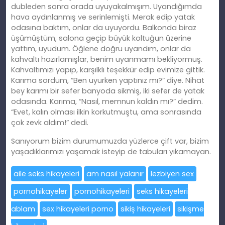
dubleden sonra orada uyuyakalmışım. Uyandığımda
hava aydınlanmış ve serinlemişti. Merak edip yatak
odasına baktım, onlar da uyuyordu. Balkonda biraz
üşümüştüm, salona geçip büyük koltuğun üzerine
yattım, uyudum. Öğlene doğru uyandım, onlar da
kahvaltı hazırlamışlar, benim uyanmamı bekliyormuş.
Kahvaltımızı yapıp, karşılklı teşekkür edip evimize gittik.
Karıma sordum, “Ben uyurken yaptınız mı?” diye. Nihat
bey karımı bir sefer banyoda sikmiş, iki sefer de yatak
odasında. Karıma, “Nasıl, memnun kaldın mı?” dedim.
“Evet, kalın olması ilkin korkutmuştu, ama sonrasında
çok zevk aldım!” dedi.
Sanıyorum bizim durumumuzda yüzlerce çift var, bizim
yaşadıklarımızı yaşamak isteyip de tabuları yıkamayan.
aile seks hikayeleri
am nasıl yalanır
lezbiyen sex
pornohikayeler
pornohikayeleri
seks hikayeleri
ablam
sex hikayeleri porno
sikiş hikayeleri
sikişme