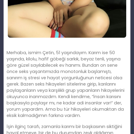
Merhaba, ismim Çetin, 51 yaşındayım. Karım ise 50
yaşında, kilolu, hafif göbeği sarkık, beyaz tenli, yaşına
göre güzel sayılabilecek ev hanımı. Bundan on sene
önce seks yaşantımızda monotonluk başlamıştı,
sanırım iş stresi ve hayat yorgunluğunun neticesi olsa
gerek. Bazen seks hikayeleri sitelerine girip, karılarını
paylaşanların veya karşılıklı grup yapanların hikayelerini
okuyunca inanmazdım. Kendi kendime, “İnsan karısını
başkasıyla paylaşır mı, ne kadar adi insanlar var!” der,
yorum yapardım. Ama bu tür hikayeleri okumaktan da
eksik kalmadığımın farkına vardım.
İşin ilginç tarafı, zamanla karımı bir başkasının siktiğini
hayal etmeye, bir de bu durumdan zevk aldığımın