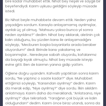
bire kadar muhabbet ettik. Nihat bey neşeli ve saygılı bir
beyefendiydi. Karım uykusu geldiğini söyleyip müsade
istedi.
Biz Nihat beyle muhabbete devam ettik. Neden yalnız
yaşadığını sordum. Karısıyla anlaşamamış ayrılmışlar,
ayrılalı üç yıl olmuş. “Mahsuru yoksa bunca yıl sonra
neden ayrıldınız?” dedim. Nihat bey sıkılarak, aletinin çok
kalın olduğunu, bu yüzden karısı ile anlaşamadığını
söyleyip, “Mecburen başka bayanlarla arada beraber
oluyordum!” dedi. Birinde karısı yakalamış ve
boşanmışlar… Neredeyse sabah oluyordu, kafalarımız
da bayağı kıyak olmuştu. Nihat bey müsade isteyip
evine gitti. Ben de karımın yanına gidip yattım.
Öğlene doğru uyandım. Kahvaltı yaptıktan sonra karım
sordu, “Ne yaptınız o saate kadar?” diye. Muhabbet
ettiğimizi söyleyip, “Karısından ayrılmış!” dedim. Karım
da merak edip, “Niye ayrılmış?” diye sordu. İlkin sıkıldım
anlatmaya. Karım daha da meraklandı, “Anlatsana, niye
ayrılmış?” diye tekrarladı. “Yarağının çok büyük ve kalın
olduğundan!” dedim. Karım önce biraz utandı, sonra da