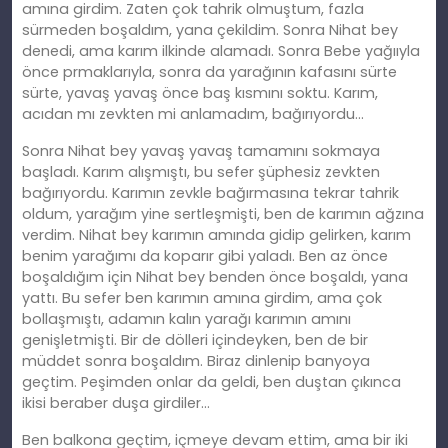
amına girdim. Zaten çok tahrik olmuştum, fazla
sürmeden boşaldım, yana çekildim. Sonra Nihat bey
denedi, ama karım ilkinde alamadı. Sonra Bebe yağııyla
önce prmaklarıyla, sonra da yarağının kafasını sürte
sürte, yavaş yavaş önce baş kısmını soktu. Karım,
acıdan mı zevkten mi anlamadım, bağırıyordu…
Sonra Nihat bey yavaş yavaş tamamını sokmaya
başladı. Karım alışmıştı, bu sefer şüphesiz zevkten
bağırıyordu. Karımın zevkle bağırmasına tekrar tahrik
oldum, yarağım yine sertleşmişti, ben de karımın ağzına
verdim. Nihat bey karımın amında gidip gelirken, karım
benim yarağımı da koparır gibi yaladı. Ben az önce
boşaldığım için Nihat bey benden önce boşaldı, yana
yattı. Bu sefer ben karımın amına girdim, ama çok
bollaşmıştı, adamın kalın yarağı karımın amını
genişletmişti. Bir de dölleri içindeyken, ben de bir
müddet sonra boşaldım. Biraz dinlenip banyoya
geçtim. Peşimden onlar da geldi, ben duştan çıkınca
ikisi beraber duşa girdiler…
Ben balkona geçtim, içmeye devam ettim, ama bir iki