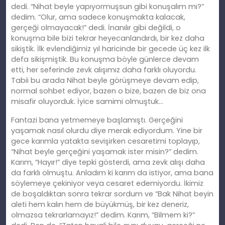
dedi. “Nihat beyle yapıyormuşsun gibi konuşalım mı?”
dedim. “Olur, ama sadece konuşmakta kalacak,
gerçeği olmayacak!” dedi. İnanılır gibi değildi, o
konuşma bile bizi tekrar heyecanlandırdı, bir kez daha
sikiştik. İlk evlendiğimiz yıl haricinde bir gecede üç kez ilk
defa sikişmiştik. Bu konuşma böyle günlerce devam
etti, her seferinde zevk alışımız daha farklı oluyordu.
Tabii bu arada Nihat beyle görüşmeye devam edip,
normal sohbet ediyor, bazen o bize, bazen de biz ona
misafir oluyorduk. İyice samimi olmuştuk…
Fantazi bana yetmemeye başlamıştı. Gerçeğini
yaşamak nasıl olurdu diye merak ediyordum. Yine bir
gece karımla yatakta sevişirken cesaretimi toplayıp,
“Nihat beyle gerçeğini yaşamak ister misin?” dedim.
Karım, “Hayır!” diye tepki gösterdi, ama zevk alışı daha
da farklı olmuştu. Anladım ki karım da istiyor, ama bana
söylemeye çekiniyor veya cesaret edemiyordu. İkimiz
de boşaldıktan sonra tekrar sordum ve “Bak Nihat beyin
aleti hem kalın hem de büyükmüş, bir kez deneriz,
olmazsa tekrarlamayız!” dedim. Karım, “Bilmem ki?”