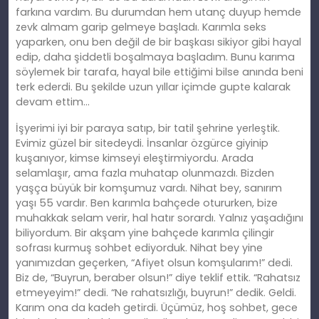
farkına vardım. Bu durumdan hem utanç duyup hemde
zevk almam garip gelmeye başladı. Karımla seks
yaparken, onu ben değil de bir başkası sikiyor gibi hayal
edip, daha şiddetli boşalmaya başladım. Bunu karıma
söylemek bir tarafa, hayal bile ettiğimi bilse anında beni
terk ederdi. Bu şekilde uzun yıllar içimde gupte kalarak
devam ettim…
İşyerimi iyi bir paraya satıp, bir tatil şehrine yerleştik.
Evimiz güzel bir sitedeydi. İnsanlar özgürce giyinip
kuşanıyor, kimse kimseyi eleştirmiyordu. Arada
selamlaşır, ama fazla muhatap olunmazdı. Bizden
yaşça büyük bir komşumuz vardı. Nihat bey, sanırım
yaşı 55 vardır. Ben karımla bahçede otururken, bize
muhakkak selam verir, hal hatır sorardı. Yalnız yaşadığını
biliyordum. Bir akşam yine bahçede karımla çilingir
sofrası kurmuş sohbet ediyorduk. Nihat bey yine
yanımızdan geçerken, “Afiyet olsun komşularım!” dedi.
Biz de, “Buyrun, beraber olsun!” diye teklif ettik. “Rahatsız
etmeyeyim!” dedi. “Ne rahatsızlığı, buyrun!” dedik. Geldi.
Karım ona da kadeh getirdi. Üçümüz, hoş sohbet, gece