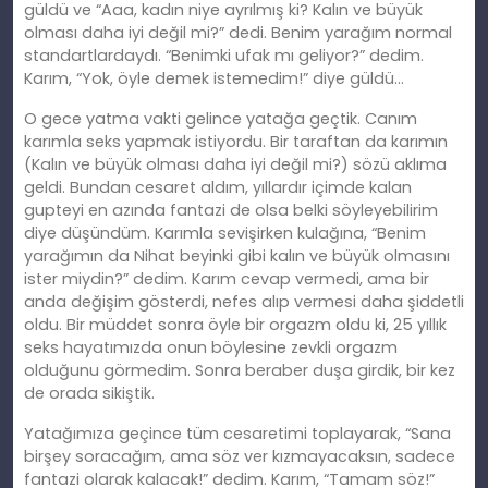
güldü ve “Aaa, kadın niye ayrılmış ki? Kalın ve büyük
olması daha iyi değil mi?” dedi. Benim yarağım normal
standartlardaydı. “Benimki ufak mı geliyor?” dedim.
Karım, “Yok, öyle demek istemedim!” diye güldü…
O gece yatma vakti gelince yatağa geçtik. Canım
karımla seks yapmak istiyordu. Bir taraftan da karımın
(Kalın ve büyük olması daha iyi değil mi?) sözü aklıma
geldi. Bundan cesaret aldım, yıllardır içimde kalan
gupteyi en azında fantazi de olsa belki söyleyebilirim
diye düşündüm. Karımla sevişirken kulağına, “Benim
yarağımın da Nihat beyinki gibi kalın ve büyük olmasını
ister miydin?” dedim. Karım cevap vermedi, ama bir
anda değişim gösterdi, nefes alıp vermesi daha şiddetli
oldu. Bir müddet sonra öyle bir orgazm oldu ki, 25 yıllık
seks hayatımızda onun böylesine zevkli orgazm
olduğunu görmedim. Sonra beraber duşa girdik, bir kez
de orada sikiştik.
Yatağımıza geçince tüm cesaretimi toplayarak, “Sana
birşey soracağım, ama söz ver kızmayacaksın, sadece
fantazi olarak kalacak!” dedim. Karım, “Tamam söz!”