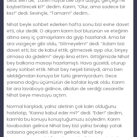
dedi. Ben de, “Zaten hayali bile aynı duygu, gerçeği ne
kaybettirecek ki?” dedim. Karım, “Olur, ama sadece bir
kez!” dedi. Sevinçle, “Tamam!” dedim…
Nihat beyle sohbet ederken hafta sonu bizi evine davet
etti, olur dedik. O akşam karım bol bluzünün ve eteğinin
altına sexy iç çamaşırlarını da giyip hazırlandı. Ama bir
ara vazgeçer gibi oldu, “Gitmeyelim!” dedi. “Adam bizi
davet etti, biz de kabul ettik, gitmezsek ayıp olur, birşey
olmasa da gidelim!” deyip ikna ettim. Gittiğimizde Nihat
bey balkona masayı hazırlamıştı. Hava güzeldi, oturup
epey sohbet ettik. Nihat bey neşeli birisiydi, ama ben
sıkıldığımdan konuya bir türlü giremiyordum. Gece
yarısına doğru üçümüzün de kafalar kıyak oldu. Karım
bir ara lavaboya gidince, alkolün de verdiği cesaretle
Nihat beye mevzuyu açtım.
Normal karşıladı, yalnız aletinin çok kalın olduğunu
hatırlatıp, “Karınız kabul eder mi?” dedi. “Eder!” dedim,
karımla bu konuyu konuştuğumuzu söyledim. Karım
lavabodan gelince Nihat bey bizi yalnız bırakıp yatak
odasına geçecekti. Karım gelince, Nihat bey