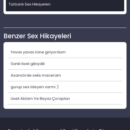
Türbanlı Sex Hikayeleri
Benzer Sex Hikayeleri
Yavas yavas icine giriyordum
Sanki liseli gibiydik
Asansörde seks maceram
gurup sex isteyen varmi :)
Liseli Ablam Ve Beyaz Çorapları