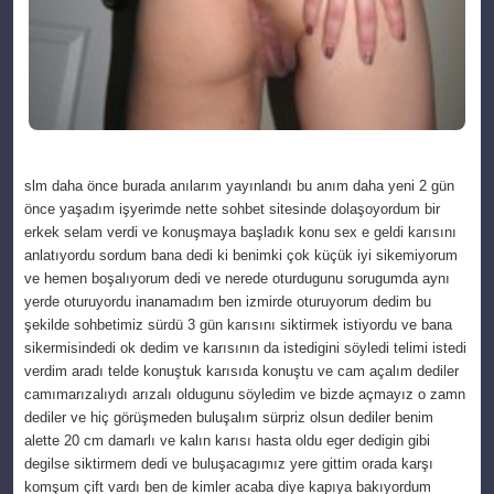
slm daha önce burada anılarım yayınlandı bu anım daha yeni 2 gün
önce yaşadım işyerimde nette sohbet sitesinde dolaşoyordum bir
erkek selam verdi ve konuşmaya başladık konu sex e geldi karısını
anlatıyordu sordum bana dedi ki benimki çok küçük iyi sikemiyorum
ve hemen boşalıyorum dedi ve nerede oturdugunu sorugumda aynı
yerde oturuyordu inanamadım ben izmirde oturuyorum dedim
bu
şekilde sohbetimiz sürdü 3 gün karısını siktirmek istiyordu ve bana
sikermisindedi ok dedim ve karısının da istedigini söyledi telimi istedi
verdim aradı telde konuştuk karısıda konuştu ve cam açalım dediler
camımarızalıydı arızalı oldugunu söyledim ve bizde açmayız o zamn
dediler ve hiç görüşmeden buluşalım sürpriz olsun dediler benim
alette 20 cm damarlı ve kalın karısı hasta oldu eger dedigin gibi
degilse siktirmem dedi ve buluşacagımız yere gittim orada karşı
komşum çift vardı ben de kimler acaba diye kapıya bakıyordum