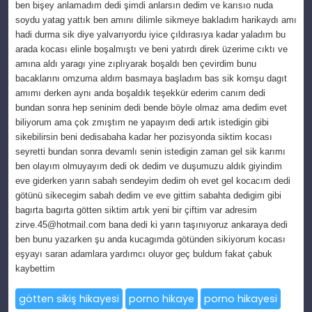
ben bişey anlamadım dedi şimdi anlarsın dedim ve karısıo nuda
soydu yatag yattık ben amını dilimle sikmeye bakladım harikaydı amı
hadi durma sik diye yalvarıyordu iyice çıldırasıya kadar yaladım bu
arada kocası elinle boşalmıştı ve beni yatırdı direk üzerime cıktı ve
amına aldı yaragı yine zıplıyarak boşaldı ben çevirdim bunu
bacaklarını omzuma aldım basmaya başladım bas sik komşu dagıt
amımı derken aynı anda boşaldık teşekkür ederim canım dedi
bundan sonra hep seninim dedi bende böyle olmaz ama dedim evet
biliyorum ama çok zmıştım ne yapayım dedi artık istedigin gibi
sikebilirsin beni dedisabaha kadar her pozisyonda siktim kocası
seyretti bundan sonra devamlı senin istedigin zaman gel sik karımı
ben olayım olmuyayım dedi ok dedim ve duşumuzu aldık giyindim
eve giderken yarın sabah sendeyim dedim oh evet gel kocacım dedi
götünü sikecegim sabah dedim ve eve gittim sabahta dedigim gibi
bagırta bagırta götten siktim artık yeni bir çiftim var adresim
zirve.45@hotmail.com
bana dedi ki yarın taşınıyoruz ankaraya dedi
ben bunu yazarken şu anda kucagımda götünden sikiyorum kocası
eşyayı saran adamlara yardımcı oluyor geç buldum fakat çabuk
kaybettim
götten sikiş hikayesi
porno hikaye
porno hikayesi