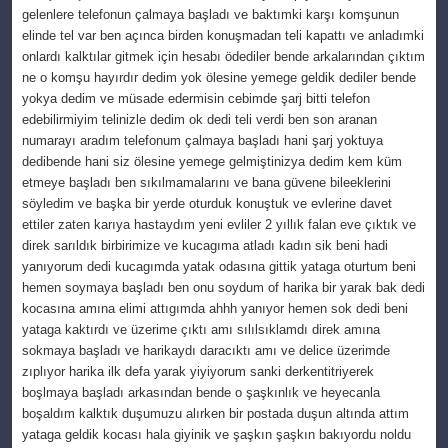
gelenlere telefonun çalmaya başladı ve baktımki karşı komşunun
elinde tel var ben açınca birden konuşmadan teli kapattı ve anladımki
onlardı kalktılar gitmek için hesabı ödediler bende arkalarından çıktım
ne o komşu hayırdır dedim yok ölesine yemege geldik dediler bende
yokya dedim ve müsade edermisin cebimde şarj bitti telefon
edebilirmiyim telinizle dedim ok dedi teli verdi ben son aranan
numarayı aradım telefonum çalmaya başladı hani şarj yoktuya
dedibende hani siz ölesine yemege gelmiştinizya dedim kem küm
etmeye başladı ben sıkılmamalarını ve bana güvene bileeklerini
söyledim ve başka bir yerde oturduk konuştuk ve evlerine davet
ettiler zaten karıya hastaydım yeni evliler 2 yıllık falan eve çıktık ve
direk sarıldık birbirimize ve kucagıma atladı kadın sik beni hadi
yanıyorum dedi kucagımda yatak odasına gittik yataga oturtum beni
hemen soymaya başladı ben onu soydum of harika bir yarak bak dedi
kocasına amına elimi attıgımda ahhh yanıyor hemen sok dedi beni
yataga kaktırdı ve üzerime çıktı amı sılılsıklamdı direk amına
sokmaya başladı ve harikaydı daracıktı amı ve delice üzerimde
zıplıyor harika ilk defa yarak yiyiyorum sanki derkentitriyerek
boşlmaya başladı arkasından bende o şaşkınlık ve heyecanla
boşaldım kalktık duşumuzu alırken bir postada duşun altında attım
yataga geldik kocası hala giyinik ve şaşkın şaşkın bakıyordu noldu