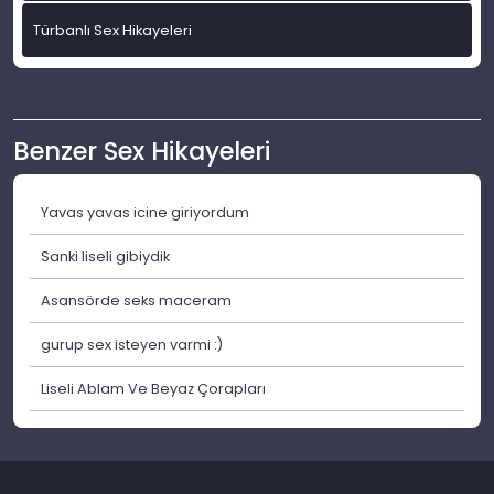
Türbanlı Sex Hikayeleri
Benzer Sex Hikayeleri
Yavas yavas icine giriyordum
Sanki liseli gibiydik
Asansörde seks maceram
gurup sex isteyen varmi :)
Liseli Ablam Ve Beyaz Çorapları