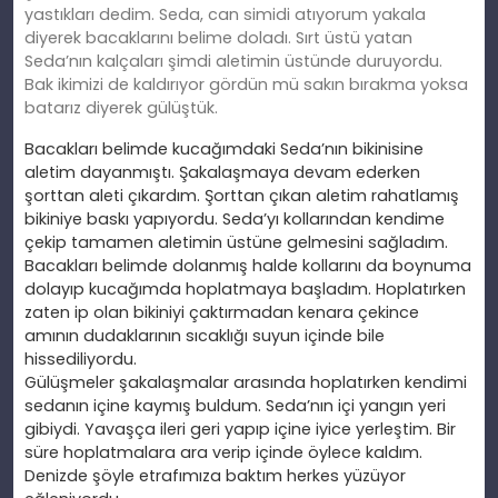
yastıkları dedim. Seda, can simidi atıyorum yakala
diyerek bacaklarını belime doladı. Sırt üstü yatan
Seda’nın kalçaları şimdi aletimin üstünde duruyordu.
Bak ikimizi de kaldırıyor gördün mü sakın bırakma yoksa
batarız diyerek gülüştük.
Bacakları belimde kucağımdaki Seda’nın bikinisine
aletim dayanmıştı. Şakalaşmaya devam ederken
şorttan aleti çıkardım. Şorttan çıkan aletim rahatlamış
bikiniye baskı yapıyordu. Seda’yı kollarından kendime
çekip tamamen aletimin üstüne gelmesini sağladım.
Bacakları belimde dolanmış halde kollarını da boynuma
dolayıp kucağımda hoplatmaya başladım. Hoplatırken
zaten ip olan bikiniyi çaktırmadan kenara çekince
amının dudaklarının sıcaklığı suyun içinde bile
hissediliyordu.
Gülüşmeler şakalaşmalar arasında hoplatırken kendimi
sedanın içine kaymış buldum. Seda’nın içi yangın yeri
gibiydi. Yavaşça ileri geri yapıp içine iyice yerleştim. Bir
süre hoplatmalara ara verip içinde öylece kaldım.
Denizde şöyle etrafımıza baktım herkes yüzüyor