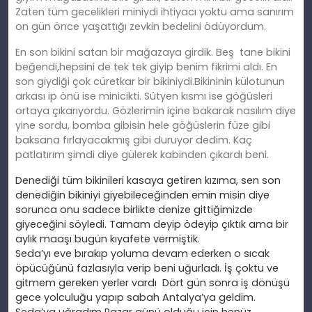
Zaten tüm gecelikleri miniydi ihtiyacı yoktu ama sanırım
on gün önce yaşattığı zevkin bedelini ödüyordum.
En son bikini satan bir mağazaya girdik. Beş tane bikini
beğendi,hepsini de tek tek giyip benim fikrimi aldı. En
son giydiği çok cüretkar bir bikiniydi.Bikininin külotunun
arkası ip önü ise minicikti. Sütyen kısmı ise göğüsleri
ortaya çıkarıyordu. Gözlerimin içine bakarak nasılım diye
yine sordu, bomba gibisin hele göğüslerin füze gibi
baksana fırlayacakmış gibi duruyor dedim. Kaç
patlatırım şimdi diye gülerek kabinden çıkardı beni.
Denediği tüm bikinileri kasaya getiren kızıma, sen son
denediğin bikiniyi giyebileceğinden emin misin diye
sorunca onu sadece birlikte denize gittiğimizde
giyeceğini söyledi. Tamam deyip ödeyip çıktık ama bir
aylık maaşı bugün kıyafete vermiştik.
Seda’yı eve bırakıp yoluma devam ederken o sıcak
öpücüğünü fazlasıyla verip beni uğurladı. İş çoktu ve
gitmem gereken yerler vardı Dört gün sonra iş dönüşü
gece yolculuğu yapıp sabah Antalya’ya geldim.