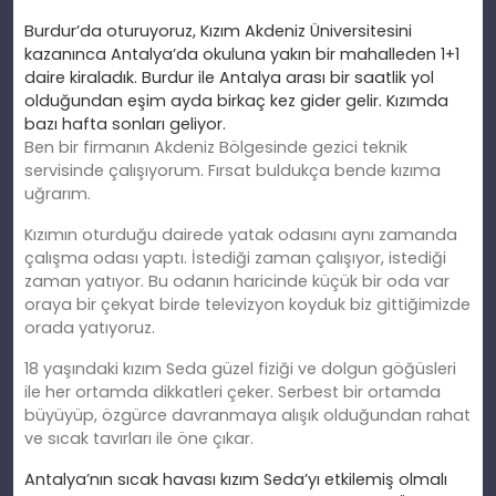
Burdur’da oturuyoruz, Kızım Akdeniz Üniversitesini
kazanınca Antalya’da okuluna yakın bir mahalleden 1+1
daire kiraladık. Burdur ile Antalya arası bir saatlik yol
olduğundan eşim ayda birkaç kez gider gelir. Kızımda
bazı hafta sonları geliyor.
Ben bir firmanın Akdeniz Bölgesinde gezici teknik
servisinde çalışıyorum. Fırsat buldukça bende kızıma
uğrarım.
Kızımın oturduğu dairede yatak odasını aynı zamanda
çalışma odası yaptı. İstediği zaman çalışıyor, istediği
zaman yatıyor. Bu odanın haricinde küçük bir oda var
oraya bir çekyat birde televizyon koyduk biz gittiğimizde
orada yatıyoruz.
18 yaşındaki kızım Seda güzel fiziği ve dolgun göğüsleri
ile her ortamda dikkatleri çeker. Serbest bir ortamda
büyüyüp, özgürce davranmaya alışık olduğundan rahat
ve sıcak tavırları ile öne çıkar.
Antalya’nın sıcak havası kızım Seda’yı etkilemiş olmalı