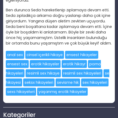
eğleniyordu.
Ben durunca Seda hareketlenip zıplamaya devam etti.
Seda zıpladıkça arkama doğru yaslanıp daha çok içine
giriyordum. Yangına düşen aletim zevkten uçuyordu.
Seda beni boşaltana kadar zıplamaya devam etti. İçine
öyle bir boşaldım ki anlatamam. Böyle bir zevki daha
önce hiç yaşamamıştım. Üstelik insanların bulunduğu
bir ortamda bunu yaşamıştım ve çok büyük keyif aldım.
anal sex
cinsel içerikli hikaye
ensest hikayeler
ensest sex
erotik hikayeler
erotik hikayr
porno
hikayeleri
resimli sex hikaye
resimli sex hikayeleri
se
hikayesi
seksx hikayeleri
sevisme hik
sex hikayeleri
sexs hikayelwri
yaşanmış erotik hikayeler
Kategoriler