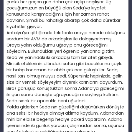
çünkü her geçen gün daha çok açılıp saçılıyor. Üç
çocuğumuzun en büyüğü olan Seda’ya kıyafet
konusunda karışmadığımız için her zaman rahat
davranır. Şimdi bu rahatlığı abartıp çok daha cüretkar
kıyafetler giyiyor.
Antalya’ya gittiğimde telefonla arayıp nerede olduğunu
sordum bir AVM de arkadaşları ile dolaşıyorlarmış.
Oraya yakın olduğumu uğrayıp onu göreceğimi
söyledim. Bulundukları yeri öğrenip yanlarına gittim.
Seda ve yanındaki iki arkadaşı tam bir afet gibiydi.
Minicik eteklerinin altındaki sütün gibi bacaklarına şöyle
bir bakıp kocaman bir ohhh çekince gülüştüler. Seda,
nasıl tarz olmuş muyuz dedi. Süpersiniz hepinizde, gelin
size bir yemek söyleyeyim diyerek karınlarını doyurdum.
Biraz görüşüp konuştuktan sonra Adana’ya gideceğimi
iki gün sonra dönüşte uğrayacağımı söyleyip kalktım.
Seda sıcak bir öpücükle beni uğurladı.
Yolda giderken Seda’nın güzelliğini düşünürken dönüşte
ona seksi bir hediye almayı aklıma koydum. Adana’dan
mini bir elbise beğenip hediye paketi yaptırdım. Adana
çevresinde iki günlük yorucu çalışmadan sonra, üçüncü
gün Antalya’ya geldiğimde gece olmuştu.