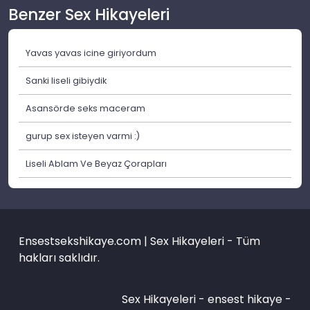
Benzer Sex Hikayeleri
Yavas yavas icine giriyordum
Sanki liseli gibiydik
Asansörde seks maceram
gurup sex isteyen varmi :)
Liseli Ablam Ve Beyaz Çorapları
Ensestsekshikaye.com | Sex Hikayeleri - Tüm
hakları saklıdır.
Sex Hikayeleri -
ensest hikaye
-