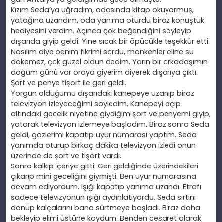
Kızım Seda’ya uğradım, odasında kitap okuyormuş,
yatağına uzandım, oda yanıma oturdu biraz konuştuk
hediyesini verdim. Açınca çok beğendiğini söyleyip
dışarıda giyip geldi. Yine sıcak bir öpücükle teşekkür etti.
Nasılım diye benim fikrimi sordu, mankenler eline su
dökemez, çok güzel oldun dedim. Yarın bir arkadaşımın
doğum günü var oraya giyerim diyerek dışarıya çıktı.
Şort ve penye tişört ile geri geldi.
Yorgun olduğumu dışarıdaki kanepeye uzanıp biraz
televizyon izleyeceğimi söyledim. Kanepeyi açıp
altındaki gecelik niyetine giydiğim şort ve penyemi giyip,
yatarak televizyon izlemeye başladım. Biraz sonra Seda
geldi, gözlerimi kapatıp uyur numarası yaptım. Seda
yanımda oturup birkaç dakika televizyon izledi onun
üzerinde de şort ve tişört vardı.
Sonra kalkıp içeriye gitti. Geri geldiğinde üzerindekileri
çıkarıp mini geceliğini giymişti. Ben uyur numarasına
devam ediyordum. Işığı kapatıp yanıma uzandı. Etrafı
sadece televizyonun ışığı aydınlatıyordu. Seda sırtını
dönüp kalçalarını bana sürtmeye başladı. Biraz daha
bekleyip elimi üstüne koydum. Benden cesaret alarak