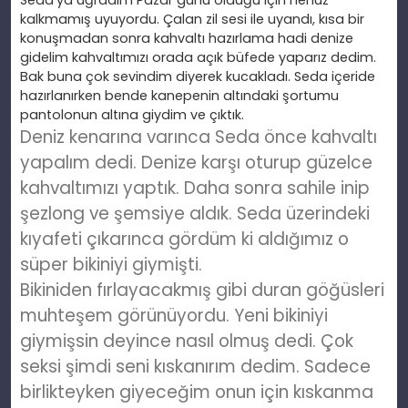
Seda’ya uğradım Pazar günü olduğu için henüz
kalkmamış uyuyordu. Çalan zil sesi ile uyandı, kısa bir
konuşmadan sonra kahvaltı hazırlama hadi denize
gidelim kahvaltımızı orada açık büfede yaparız dedim.
Bak buna çok sevindim diyerek kucakladı. Seda içeride
hazırlanırken bende kanepenin altındaki şortumu
pantolonun altına giydim ve çıktık.
Deniz kenarına varınca Seda önce kahvaltı
yapalım dedi. Denize karşı oturup güzelce
kahvaltımızı yaptık. Daha sonra sahile inip
şezlong ve şemsiye aldık. Seda üzerindeki
kıyafeti çıkarınca gördüm ki aldığımız o
süper bikiniyi giymişti.
Bikiniden
fırlayacakmış gibi duran göğüsleri
muhteşem görünüyordu. Yeni bikiniyi
giymişsin deyince nasıl olmuş dedi. Çok
seksi şimdi seni kıskanırım dedim. Sadece
birlikteyken giyeceğim onun için kıskanma