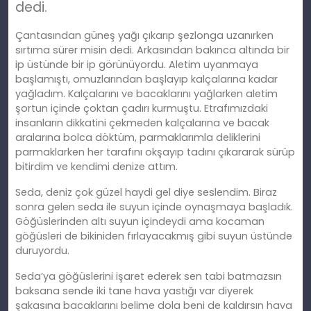
dedi.
Çantasından güneş yağı çıkarıp şezlonga uzanırken
sırtıma sürer misin dedi. Arkasından bakınca altında bir
ip üstünde bir ip görünüyordu. Aletim uyanmaya
başlamıştı, omuzlarından başlayıp kalçalarına kadar
yağladım. Kalçalarını ve bacaklarını yağlarken aletim
şortun içinde çoktan çadırı kurmuştu. Etrafımızdaki
insanların dikkatini çekmeden kalçalarına ve bacak
aralarına bolca döktüm, parmaklarımla deliklerini
parmaklarken her tarafını okşayıp tadını çıkararak sürüp
bitirdim ve kendimi denize attım.
Seda, deniz çok güzel haydi gel diye seslendim. Biraz
sonra gelen seda ile suyun içinde oynaşmaya başladık.
Göğüslerinden altı suyun içindeydi ama kocaman
göğüsleri de bikiniden fırlayacakmış gibi suyun üstünde
duruyordu.
Seda’ya göğüslerini işaret ederek sen tabi batmazsın
baksana sende iki tane hava yastığı var diyerek
şakasına bacaklarını belime dola beni de kaldırsın hava