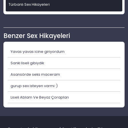
Türbanlı Sex Hikayeleri
Benzer Sex Hikayeleri
Yavas yavas icine giriyordum
Sanki liseli gibiydik
Asansörde seks maceram
gurup sex isteyen varmi :)
Liseli Ablam Ve Beyaz Çorapları