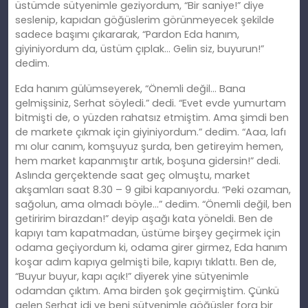
üstümde sütyenimle geziyordum, “Bir saniye!” diye
seslenip, kapıdan göğüslerim görünmeyecek şekilde
sadece başımı çıkararak, “Pardon Eda hanım,
giyiniyordum da, üstüm çıplak… Gelin siz, buyurun!”
dedim.
Eda hanım gülümseyerek, “Önemli değil… Bana
gelmişsiniz, Serhat söyledi.” dedi. “Evet evde yumurtam
bitmişti de, o yüzden rahatsız etmiştim. Ama şimdi ben
de markete çıkmak için giyiniyordum.” dedim. “Aaa, lafı
mı olur canım, komşuyuz şurda, ben getireyim hemen,
hem market kapanmıştır artık, boşuna gidersin!” dedi.
Aslında gerçektende saat geç olmuştu, market
akşamları saat 8.30 – 9 gibi kapanıyordu. “Peki ozaman,
sağolun, ama olmadı böyle…” dedim. “Önemli değil, ben
getiririm birazdan!” deyip aşağı kata yöneldi. Ben de
kapıyı tam kapatmadan, üstüme birşey geçirmek için
odama geçiyordum ki, odama girer girmez, Eda hanım
koşar adım kapıya gelmişti bile, kapıyı tıklattı. Ben de,
“Buyur buyur, kapı açık!” diyerek yine sütyenimle
odamdan çıktım. Ama birden şok geçirmiştim. Çünkü
gelen Serhat idi ve beni sütyenimle göğüsler fora bir