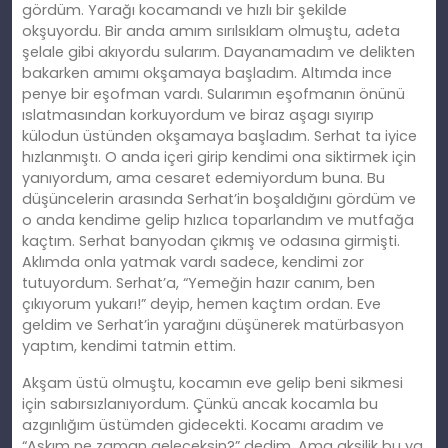
gördüm. Yarağı kocamandı ve hızlı bir şekilde
okşuyordu. Bir anda amım sırılsıklam olmuştu, adeta
şelale gibi akıyordu sularım. Dayanamadım ve delikten
bakarken amımı okşamaya başladım. Altımda ince
penye bir eşofman vardı. Sularımın eşofmanın önünü
ıslatmasından korkuyordum ve biraz aşagı sıyırıp
külodun üstünden okşamaya başladım. Serhat ta iyice
hızlanmıştı. O anda içeri girip kendimi ona siktirmek için
yanıyordum, ama cesaret edemiyordum buna. Bu
düşüncelerin arasında Serhat’in boşaldığını gördüm ve
o anda kendime gelip hızlıca toparlandım ve mutfağa
kaçtım. Serhat banyodan çıkmış ve odasına girmişti.
Aklımda onla yatmak vardı sadece, kendimi zor
tutuyordum. Serhat’a, “Yemeğin hazır canım, ben
çıkıyorum yukarı!” deyip, hemen kaçtım ordan. Eve
geldim ve Serhat’in yarağını düşünerek matürbasyon
yaptım, kendimi tatmin ettim.
Akşam üstü olmuştu, kocamın eve gelip beni sikmesi
için sabırsızlanıyordum. Çünkü ancak kocamla bu
azgınlığım üstümden gidecekti. Kocamı aradım ve
“Aşkım ne zaman geleceksin?” dedim. Ama aksilik bu ya,