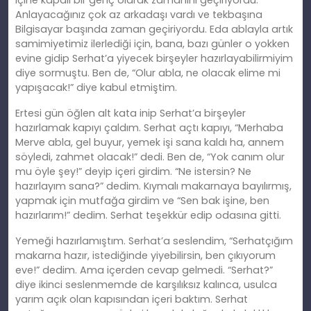
içine kapalı bir genç olarak zamanını geçiriyordu.
Anlayacağınız çok az arkadaşı vardı ve tekbaşına
Bilgisayar başında zaman geçiriyordu. Eda ablayla artık
samimiyetimiz ilerlediği için, bana, bazı günler o yokken
evine gidip Serhat’a yiyecek birşeyler hazırlayabilirmiyim
diye sormuştu. Ben de, “Olur abla, ne olacak elime mi
yapışacak!” diye kabul etmiştim.
Ertesi gün öğlen alt kata inip Serhat’a birşeyler
hazırlamak kapıyı çaldım. Serhat açtı kapıyı, “Merhaba
Merve abla, gel buyur, yemek işi sana kaldı ha, annem
söyledi, zahmet olacak!” dedi. Ben de, “Yok canım olur
mu öyle şey!” deyip içeri girdim. “Ne istersin? Ne
hazırlayım sana?” dedim. Kıymalı makarnaya bayılırmış,
yapmak için mutfağa girdim ve “Sen bak işine, ben
hazırlarım!” dedim. Serhat teşekkür edip odasına gitti.
Yemeği hazırlamıştım. Serhat’a seslendim, “Serhatçığım
makarna hazır, istediğinde yiyebilirsin, ben çıkıyorum
eve!” dedim. Ama içerden cevap gelmedi. “Serhat?”
diye ikinci seslenmemde de karşılıksız kalınca, usulca
yarım açık olan kapısından içeri baktım. Serhat