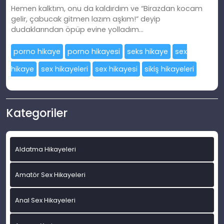
Hemen kalktım, onu da kaldırdım ve “Birazdan kocam
gelir, çabucak gitmen lazım aşkım!” deyip
dudaklarından öpüp evine yolladım…
porno hikaye
porno hikayesi
seks hikaye
sex
hikaye
sex hikayeleri
sex hikayesi
sikiş hikayeleri
Kategoriler
Aldatma Hikayeleri
Amatör Sex Hikayeleri
Anal Sex Hikayeleri