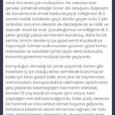
vardı. Kocamla çok mutluydum, her nekadar bazı
geceler yataktaki erkeğin Soner abi olduğunu düşlesem
de, kocamla evli olmak harika birşeydi. Evliliğimizin ilk 2
senesi maddi zorluklarla geçti. Kirada geçen zorlu 2 yılın
ardından, kocamın ailesinin de desteğiyle bir ev aldık ve
taşındık. Güzel bir evdi. Çocukluğumun ve evliliğimin ilk 2
yılının geçtiği yoksul semtlerden kurtulmuş, daha lüx bir
semte, İzmir’in denizle iç içe güzel semti Küçükyalı’ya
taşınmıştık. Evimizin balkonundan görünen güzel körfez
manzarası ve sabahları içimizi açan deniz kokusuyla,
kocamla günlerimiz mutluluk içinde geçiyordu.
Komşuluğun olmadığı bir yerde yaşamak, benim gibi
insanların iç içe olduğu kenar semtlerde büyümüş bir
kadın için biraz garipti belki, ama yine de hayatımdan
memnundum. Komşusuzluktan sıkılmışken, apartmana
giriş çıkışlarda selamlaştığım Eda hanım adındaki,
benden 10 yaş büyük bir bayan içimi ısıtıyor, beni
yaşadığım eve dahada bağlıyordu. Güler yüzlü, sevecen
bir hanımdı ve onla sohbet etmek hoşuma gidiyordu.
Defalarca birbirimizi davet etmemize rağmen, bir türlü
gelip gitmek kısmet olmamıştı. Bu durum benim evde