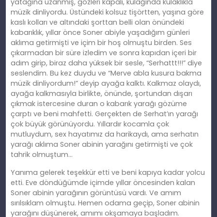
yatağına uzanmış, gözleri kapalı, kulağında kulaklıkla
müzik dinliyordu. Üstündeki kolsuz tişörtten, yaşına göre
kaslı kolları ve altındaki şorttan belli olan önündeki
kabarıklık, yıllar önce Soner abiyle yaşadığım günleri
aklıma getirmişti ve içim bir hoş olmuştu birden. Ses
çıkarmadan bir süre izledim ve sonra kapıdan içeri bir
adım girip, biraz daha yüksek bir sesle, “Serhattt!!!” diye
seslendim. Bu kez duydu ve “Merve abla kusura bakma
müzik dinliyordum!” deyip ayağa kalktı. Kalkmaz olaydı,
ayağa kalkmasıyla birlikte, önünde, şortundan dışarı
çıkmak istercesine duran o kabarık yarağı gözüme
çarptı ve beni mahfetti. Gerçekten de Serhat’ın yarağı
çok büyük görünüyordu. Yıllardır kocamla çok
mutluydum, sex hayatımız da harikaydı, ama serhatın
yarağı aklıma Soner abinin yarağını getirmişti ve çok
tahrik olmuştum…
Yanıma gelerek teşekkür etti ve beni kapıya kadar yolcu
etti. Eve döndüğümde içimde yıllar öncesinden kalan
Soner abinin yarağının görüntüsü vardı. Ve amım
sırılsıklam olmuştu. Hemen odama geçip, Soner abinin
yarağını düşünerek, amımı okşamaya başladım.