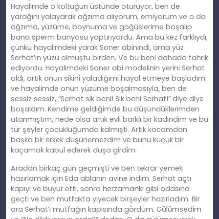
Hayalimde o koltuğun üstünde oturuyor, ben de
yarağını yalayarak ağzıma alıyorum, emiyorum ve o da
ağzıma, yüzüme, boynuma ve göğüslerime boşalıp
bana sperm banyosu yaptırıyordu. Ama bu kez farklıydı,
çünkü hayalimdeki yarak Soner abinindi, ama yüz
Serhat’ın yüzü olmuştu birden. Ve bu beni dahada tahrik
ediyordu. Hayalimdeki Soner abi modelinin yerini Serhat
aldı, artık onun sikini yaladığımı hayal etmeye başladım
ve hayalimde onun yüzüme boşalmasıyla, ben de
sessiz sessiz, “Serhat sik beni! Sik beni Serhat!” diye diye
boşaldım. Kendime geldiğimde bu düşündüklerimden
utanmıştım, nede olsa artık evli barklı bir kadındım ve bu
tür şeyler çocukluğumda kalmıştı. Artık kocamdan
başka bir erkek düşünemezdim ve bunu küçük bir
kaçamak kabul ederek duşa girdim.
Aradan birkaç gün geçmişti ve ben tekrar yemek
hazırlamak için Eda ablanın avine indim. Serhat açtı
kapıyı ve buyur etti, sonra herzamanki gibi odasına
geçti ve ben mutfakta yiyecek birşeyler hazırladım. Bir
ara Serhat’ı mutfağın kapısında gördüm. Gülümsedim