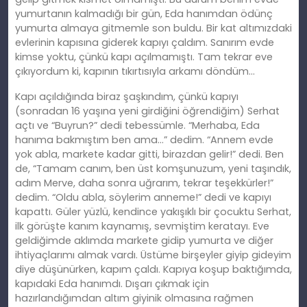
yumurtanın kalmadığı bir gün, Eda hanımdan ödünç
yumurta almaya gitmemle son buldu. Bir kat altımızdaki
evlerinin kapısına giderek kapıyı çaldım. Sanırım evde
kimse yoktu, çünkü kapı açılmamıştı. Tam tekrar eve
çıkıyordum ki, kapının tıkırtısıyla arkamı döndüm…
Kapı açıldığında biraz şaşkındım, çünkü kapıyı
(sonradan 16 yaşına yeni girdiğini öğrendiğim) Serhat
açtı ve “Buyrun?” dedi tebessümle. “Merhaba, Eda
hanıma bakmıştım ben ama…” dedim. “Annem evde
yok abla, markete kadar gitti, birazdan gelir!” dedi. Ben
de, “Tamam canım, ben üst komşunuzum, yeni taşındık,
adım Merve, daha sonra uğrarım, tekrar teşekkürler!”
dedim. “Oldu abla, söylerim anneme!” dedi ve kapıyı
kapattı. Güler yüzlü, kendince yakışıklı bir çocuktu Serhat,
ilk görüşte kanım kaynamış, sevmiştim keratayı. Eve
geldiğimde aklımda markete gidip yumurta ve diğer
ihtiyaçlarımı almak vardı. Üstüme birşeyler giyip gideyim
diye düşünürken, kapım çaldı. Kapıya koşup baktığımda,
kapıdaki Eda hanımdı. Dışarı çıkmak için
hazırlandığımdan altım giyinik olmasına rağmen