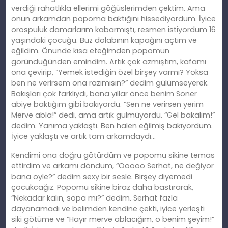
verdiği rahatlıkla ellerimi göğüslerimden çektim. Ama
onun arkamdan popoma baktığını hissediyordum. İyice
orospuluk damarlarım kabarmıştı, resmen istiyordum 16
yaşındaki çocuğu. Buz dolabının kapağını açtım ve
eğildim. Önünde kısa eteğimden popomun
göründüğünden emindim. Artık çok azmıştım, kafamı
ona çevirip, “Yemek istediğin özel birşey varmı? Yoksa
ben ne verirsem ona razımısın?” dedim gülümseyerek.
Bakışları çok farklıydı, bana yıllar önce benim Soner
abiye baktığım gibi bakıyordu. “Sen ne verirsen yerim
Merve abla!” dedi, ama artık gülmüyordu. “Gel bakalım!”
dedim. Yanıma yaklaştı. Ben halen eğilmiş bakıyordum.
İyice yaklaştı ve artık tam arkamdaydı…
Kendimi ona doğru götürdüm ve popomu sikine temas
ettirdim ve arkamı döndüm, “Ooooo Serhat, ne değiyor
bana öyle?” dedim sexy bir sesle. Birşey diyemedi
çocukcağız. Popomu sikine biraz daha bastırarak,
“Nekadar kalın, sopa mı?” dedim. Serhat fazla
dayanamadı ve belimden kendine çekti, iyice yerleşti
siki götüme ve “Hayır merve ablacığım, o benim şeyim!”