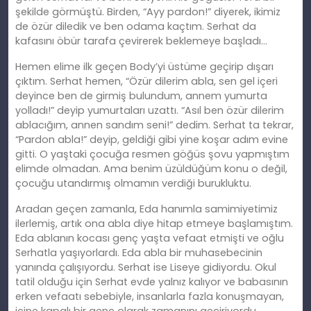
şekilde görmüştü. Birden, “Ayy pardon!” diyerek, ikimiz
de özür diledik ve ben odama kaçtım. Serhat da
kafasını öbür tarafa çevirerek beklemeye başladı…
Hemen elime ilk geçen Body’yi üstüme geçirip dışarı
çıktım. Serhat hemen, “Özür dilerim abla, sen gel içeri
deyince ben de girmiş bulundum, annem yumurta
yolladı!” deyip yumurtaları uzattı. “Asıl ben özür dilerim
ablacığım, annen sandım seni!” dedim. Serhat ta tekrar,
“Pardon abla!” deyip, geldiği gibi yine koşar adım evine
gitti. O yaştaki çocuğa resmen göğüs şovu yapmıştım
elimde olmadan. Ama benim üzüldüğüm konu o değil,
çocuğu utandırmış olmamın verdiği burukluktu.
Aradan geçen zamanla, Eda hanımla samimiyetimiz
ilerlemiş, artık ona abla diye hitap etmeye başlamıştım.
Eda ablanın kocası genç yaşta vefaat etmişti ve oğlu
Serhatla yaşıyorlardı. Eda abla bir muhasebecinin
yanında çalışıyordu. Serhat ise Liseye gidiyordu. Okul
tatil olduğu için Serhat evde yalnız kalıyor ve babasının
erken vefaatı sebebiyle, insanlarla fazla konuşmayan,