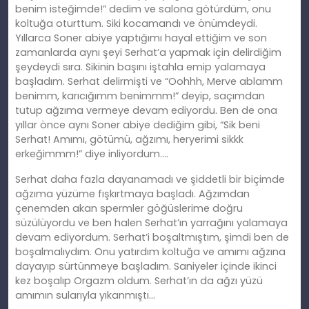
benim isteğimde!” dedim ve salona götürdüm, onu
koltuğa oturttum. Siki kocamandı ve önümdeydi.
Yıllarca Soner abiye yaptığımı hayal ettiğim ve son
zamanlarda aynı şeyi Serhat’a yapmak için delirdiğim
şeydeydi sıra. Sikinin başını iştahla emip yalamaya
başladım. Serhat delirmişti ve “Oohhh, Merve ablamm
benimm, karıcığımm benimmm!” deyip, saçımdan
tutup ağzıma vermeye devam ediyordu. Ben de ona
yıllar önce aynı Soner abiye dediğim gibi, “Sik beni
Serhat! Amımı, götümü, ağzımı, heryerimi sikkk
erkeğimmm!” diye inliyordum….
Serhat daha fazla dayanamadı ve şiddetli bir biçimde
ağzıma yüzüme fışkırtmaya başladı. Ağzımdan
çenemden akan spermler göğüslerime doğru
süzülüyordu ve ben halen Serhat’ın yarrağını yalamaya
devam ediyordum. Serhat’i boşaltmıştım, şimdi ben de
boşalmalıydım. Onu yatırdım koltuğa ve amımı ağzına
dayayıp sürtünmeye başladım. Saniyeler içinde ikinci
kez boşalıp Orgazm oldum. Serhat’ın da ağzı yüzü
amımın sularıyla yıkanmıştı…