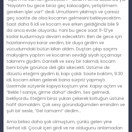
“Hayatım bu gece biraz geç kalacağım, yetiştirmem
gereken işler var!” dedi. Umutlarım yıkılmıştı ve çaresiz
geç saatte de olsa kocamın gelmesini bekleyecektim.
Saat daha 6 idi ve kocam eve erken geldiğinde bile 9
da anca evde oluyordu. Yani bu gece saat 11-12’ye
kadar kudurmaya devam edecektim. Ben de gece için
hazırlanmaya karar verdim, bir duşa girdim ve
vücudumdaki bütün kılları aldım. Duştan çıkıp saçımı
makyajımı yaptım ve kocamın sevdiği siyah iççamaşır
takımımı giydim. Dantelli ve sexy bir takımdı, kocam
beni böyle görünce deli gibi sikecekti. Üstüme de
dizüstü eteğimi giydim ki, kapı çaldı. Saate baktım, 9.30
idi, kocam erken gelerek bana sürpriz yapmıştı.
Üzerimde sütyenle kapıya koştum yine. Kapıyı açtım ve
“Bekle 1 saniye, girme daha!” dedim. Ses gelmedi,
bekliyordu. Eteğimi biraz yukarı çekerek koltuğun üstüne
hafif domaldım. Çok sexy göründüğümden emindim ve
şuh bir sesle, “Gel tamam!” dedim…
Ama birkez daha şok olmuştum, çünkü gelen yine
Serhat idi. Çocuk içeri girdi ve ne oldugunu anlamadan