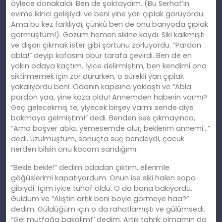
öylece donakaldı. Ben de şoktaydım. (Bu Serhat’in
evime ikinci gelişiydi ve beni yine yarı çıplak görüyordu.
Ama bu kez farklıydı, çünkü ben de onu banyoda çıplak
görmüştüm!). Gözüm hemen sikine kaydı. Siki kalkmıştı
ve dışarı çıkmak ister gibi şortunu zorluyordu. “Pardon
abla!” deyip kafasını öbür tarafa çevirdi. Ben de en
yakın odaya kaçtım. İyice delirmiştim, ben kendimi ona
siktirmemek için zor dururken, o sürekli yarı çıplak
yakalıyordu beni. Odanın kapısına yaklaştı ve “Abla
pardon yaa, yine kaza oldu! Annemden haberin varmı?
Geç gelecekmiş te, yiyecek birşey varmı sende diye
bakmaya gelmiştim!” dedi. Benden ses çıkmayınca,
“Ama boşver abla, yemesemde olur, beklerim annemi…”
dedi. Üzülmüştüm, sonuçta suç bendeydi, çocuk
nerden bilsin onu kocam sandığımı.
“Bekle bekle!” dedim odadan çıktım, ellerimle
göğüslerimi kapatıyordum. Onun ise siki halen sopa
gibiydi. İçim iyice tuhaf oldu. O da bana bakıyordu.
Güldüm ve “Alıştın artık beni böyle görmeye haa?”
dedim. Güldüğüm için o da rahatlamıştı ve gülümsedi.
“Gel mutfağa bakalım!” dedim. Artık tahrik olmamın da