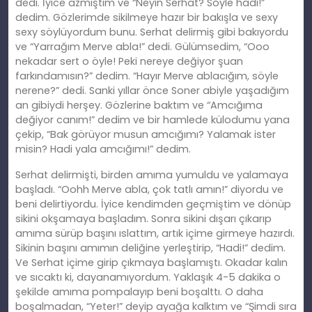
dedi. İyice azmıştım ve “Neyin Serhat? Söyle hadi!”
dedim. Gözlerimde sikilmeye hazır bir bakışla ve sexy
sexy söylüyordum bunu. Serhat delirmiş gibi bakıyordu
ve “Yarrağım Merve abla!” dedi. Gülümsedim, “Ooo
nekadar sert o öyle! Peki nereye değiyor şuan
farkındamısın?” dedim. “Hayır Merve ablacığım, söyle
nerene?” dedi. Sanki yıllar önce Soner abiyle yaşadığım
an gibiydi herşey. Gözlerine baktım ve “Amcığıma
değiyor canım!” dedim ve bir hamlede külodumu yana
çekip, “Bak görüyor musun amcığımı? Yalamak ister
misin? Hadi yala amcığımı!” dedim.
Serhat delirmişti, birden amıma yumuldu ve yalamaya
başladı. “Oohh Merve abla, çok tatlı amın!” diyordu ve
beni delirtiyordu. İyice kendimden geçmiştim ve dönüp
sikini okşamaya başladım. Sonra sikini dışarı çıkarıp
amıma sürüp başını ıslattım, artık içime girmeye hazırdı.
Sikinin başını amımın deliğine yerleştirip, “Hadi!” dedim.
Ve Serhat içime girip çıkmaya başlamıştı. Okadar kalın
ve sıcaktı ki, dayanamıyordum. Yaklaşık 4-5 dakika o
şekilde amıma pompalayıp beni boşalttı. O daha
boşalmadan, “Yeter!” deyip ayağa kalktım ve “Şimdi sıra