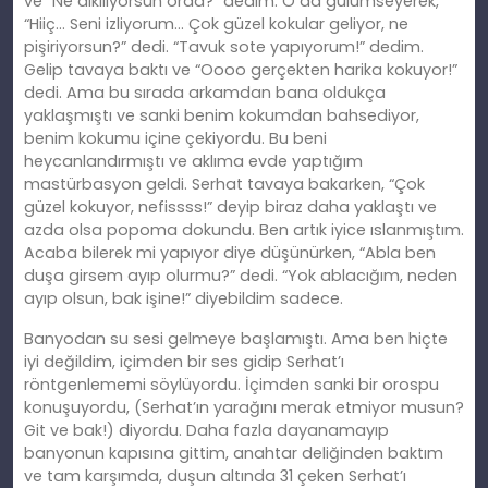
ve “Ne dikiliyorsun orda?” dedim. O da gülümseyerek,
“Hiiç… Seni izliyorum… Çok güzel kokular geliyor, ne
pişiriyorsun?” dedi. “Tavuk sote yapıyorum!” dedim.
Gelip tavaya baktı ve “Oooo gerçekten harika kokuyor!”
dedi. Ama bu sırada arkamdan bana oldukça
yaklaşmıştı ve sanki benim kokumdan bahsediyor,
benim kokumu içine çekiyordu. Bu beni
heycanlandırmıştı ve aklıma evde yaptığım
mastürbasyon geldi. Serhat tavaya bakarken, “Çok
güzel kokuyor, nefissss!” deyip biraz daha yaklaştı ve
azda olsa popoma dokundu. Ben artık iyice ıslanmıştım.
Acaba bilerek mi yapıyor diye düşünürken, “Abla ben
duşa girsem ayıp olurmu?” dedi. “Yok ablacığım, neden
ayıp olsun, bak işine!” diyebildim sadece.
Banyodan su sesi gelmeye başlamıştı. Ama ben hiçte
iyi değildim, içimden bir ses gidip Serhat’ı
röntgenlememi söylüyordu. İçimden sanki bir orospu
konuşuyordu, (Serhat’ın yarağını merak etmiyor musun?
Git ve bak!) diyordu. Daha fazla dayanamayıp
banyonun kapısına gittim, anahtar deliğinden baktım
ve tam karşımda, duşun altında 31 çeken Serhat’ı