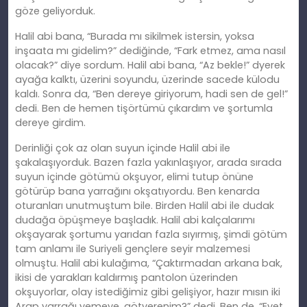
göze geliyorduk.
Halil abi bana, “Burada mı sikilmek istersin, yoksa
inşaata mı gidelim?” dediğinde, “Fark etmez, ama nasıl
olacak?” diye sordum. Halil abi bana, “Az bekle!” dyerek
ayağa kalktı, üzerini soyundu, üzerinde sacede külodu
kaldı. Sonra da, “Ben dereye giriyorum, hadi sen de gel!”
dedi. Ben de hemen tişörtümü çıkardım ve şortumla
dereye girdim.
Derinliği çok az olan suyun içinde Halil abi ile
şakalaşıyorduk. Bazen fazla yakınlaşıyor, arada sırada
suyun içinde götümü okşuyor, elimi tutup önüne
götürüp bana yarrağını okşatıyordu. Ben kenarda
oturanları unutmuştum bile. Birden Halil abi ile dudak
dudağa öpüşmeye başladık. Halil abi kalçalarımı
okşayarak şortumu yarıdan fazla sıyırmış, şimdi götüm
tam anlamı ile Suriyeli gençlere seyir malzemesi
olmuştu. Halil abi kulağıma, “Çaktırmadan arkana bak,
ikisi de yarakları kaldırmış pantolon üzerinden
okşuyorlar, olay istediğimiz gibi gelişiyor, hazır mısın iki
Arap yarrağı yemeye, götverenim?” dedi. Ben de, “Evet