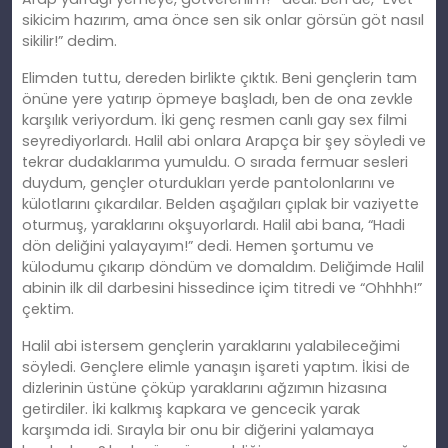
sikicim hazırım, ama önce sen sik onlar görsün göt nasıl
sikilir!” dedim.
Elimden tuttu, dereden birlikte çıktık. Beni gençlerin tam
önüne yere yatırıp öpmeye başladı, ben de ona zevkle
karşılık veriyordum. İki genç resmen canlı gay sex filmi
seyrediyorlardı. Halil abi onlara Arapça bir şey söyledi ve
tekrar dudaklarıma yumuldu. O sırada fermuar sesleri
duydum, gençler oturdukları yerde pantolonlarını ve
külotlarını çıkardılar. Belden aşağıları çıplak bir vaziyette
oturmuş, yaraklarını okşuyorlardı. Halil abi bana, “Hadi
dön deliğini yalayayım!” dedi. Hemen şortumu ve
külodumu çıkarıp döndüm ve domaldım. Deliğimde Halil
abinin ilk dil darbesini hissedince içim titredi ve “Ohhhh!”
çektim.
Halil abi istersem gençlerin yaraklarını yalabileceğimi
söyledi. Gençlere elimle yanaşın işareti yaptım. İkisi de
dizlerinin üstüne çöküp yaraklarını ağzımın hizasına
getirdiler. İki kalkmış kapkara ve gencecik yarak
karşımda idi. Sırayla bir onu bir diğerini yalamaya