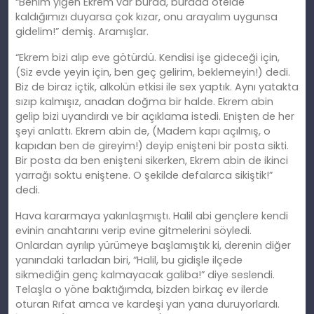
“Benim yiğen Ekrem var burda, burada otelde
kaldığımızı duyarsa çok kızar, onu arayalım uygunsa
gidelim!” demiş. Aramışlar.
“Ekrem bizi alıp eve götürdü. Kendisi işe gideceği için,
(Siz evde yeyin için, ben geç gelirim, beklemeyin!) dedi.
Biz de biraz içtik, alkolün etkisi ile sex yaptık. Aynı yatakta
sızıp kalmışız, anadan doğma bir halde. Ekrem abin
gelip bizi uyandırdı ve bir açıklama istedi. Enişten de her
şeyi anlattı. Ekrem abin de, (Madem kapı açılmış, o
kapıdan ben de gireyim!) deyip enişteni bir posta sikti.
Bir posta da ben enişteni sikerken, Ekrem abin de ikinci
yarrağı soktu eniştene. O şekilde defalarca sikiştik!”
dedi.
Hava kararmaya yakınlaşmıştı. Halil abi gençlere kendi
evinin anahtarını verip evine gitmelerini söyledi.
Onlardan ayrılıp yürümeye başlamıştık ki, derenin diğer
yanındaki tarladan biri, “Halil, bu gidişle ilçede
sikmediğin genç kalmayacak galiba!” diye seslendi.
Telaşla o yöne baktığımda, bizden birkaç ev ilerde
oturan Rıfat amca ve kardeşi yan yana duruyorlardı.