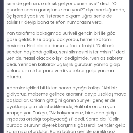
seni de getirsin, o sık sık geliyor benim eve!” dedi. “O
günden sonra görüştünüz mü yani?” diye sorduğumda,
üç işareti yaptı ve “İstersen akşam uğra, senle de
takılırız!” deyip bana telefon numarasını verdi.
Yan tarafıma baktığımda Suriyeli gencin biri ile göz
göze geldik. Bize doğru bakıyordu, hemen kafamı
çevirdim. Halil abi de durumu fark etmişti, “Delikanlı
senden hoşlandı galiba, seni sikmesini ister misin?” dedi.
Ben de, “Nasıl olacak o iş?” dediğimde, “Sen az sabret!”
dedi. Yerinden kalkarak üç kişilik gurubun yanına gidip
onlara bir miktar para verdi ve tekrar gelip yanıma
oturdu.
Adamlar içkileri bittikten sonra ayağa kalkıp, “Abi biz
gidiyoruz, malzeme gelince ararsın!” deyip uzaklaşmaya
başladılar. Onların gittiğini gören Suriyeli gençler de
ayaklanıp gitmek istediklerinde, Halil abi onlara yarı
Arapça yarı Türkçe, “Siz kalıyorsunuz, birazdan gidip
inşaatta ortalığı toplayacağız!” dedi. Sonra da, “Gelin
burada oturun!” diyerek karşımızı gösterdi. Gençler gelip
karşımıza oturdular. Bana bakan gençle sürekli göz