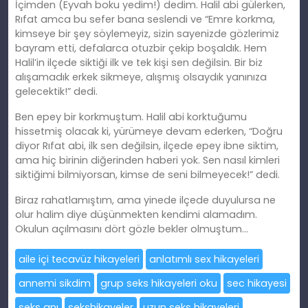
İçimden (Eyvah boku yedim!) dedim. Halil abi gülerken,
Rıfat amca bu sefer bana seslendi ve “Emre korkma,
kimseye bir şey söylemeyiz, sizin sayenizde gözlerimiz
bayram etti, defalarca otuzbir çekip boşaldık. Hem
Halil’in ilçede siktiği ilk ve tek kişi sen değilsin. Bir biz
alışamadık erkek sikmeye, alışmış olsaydık yanınıza
gelecektik!” dedi.
Ben epey bir korkmuştum. Halil abi korktuğumu
hissetmiş olacak ki, yürümeye devam ederken, “Doğru
diyor Rıfat abi, ilk sen değilsin, ilçede epey ibne siktim,
ama hiç birinin diğerinden haberi yok. Sen nasıl kimleri
siktiğimi bilmiyorsan, kimse de seni bilmeyecek!” dedi.
Biraz rahatlamıştım, ama yinede ilçede duyulursa ne
olur halim diye düşünmekten kendimi alamadım.
Okulun açılmasını dört gözle bekler olmuştum…
aile içi tecavüz hikayeleri
anlatımlı sex hikayeleri
annemi sikdim
grup seks hikayeleri oku
sec hikayesi
seks anı
sekshikayeler
uzun seks hikayeleri