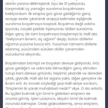
abinin yanına dikilmişlerdi. Üçü de 31 çekiyordu.
Karşımdaki üç yarrağın suratıma boşalmasını
bekliyordum. İlk etapta göz göze geldiğimiz genç
acayip sesler çıkararak arapça kelimeler eşliğinde
suratıma boşalmaya başladı. Boşalma değil adeta
işiyordu, tazyikli şekilde fışkırıyordu dölleri suratıma.
Diğer genç de tam boşalmaya başlamıştı ki, Halil abi,
“Geliyorum ibnem, aç ağzını!” deyip, bütün döllerini
ağzıma yüzüme boca etti. Yüzümün tamamı döllerle
ıslanmış, yüzümden süzülen döller çenemden
vücuduma akıyordu.
Boşalmaları bitmişti ve boşalan dereye gidiyordu. Göz
göze geldiğim ve adını bile bilmediğim genç elimden
tutup beni dereye götürdü. Hepimiz yıkandık ve dereden
çıktık, giyindik. Halil abi bir sigara yaktı, diğer gençlere de
ikram etti. Az önceki söylediği şeyi Halil abiye sordum,
“Eniştemin iki yarak muhabbeti nedir?” diye. O da anlattı.
Bu işçileri bulmak için İzmir’e giderken eniştem de
onunla gitmiş. İşleri uzayınca, akşam İzmir’de kalmak
zorunda kalmışlar. Otele gideceklermiş, ama eniştem,