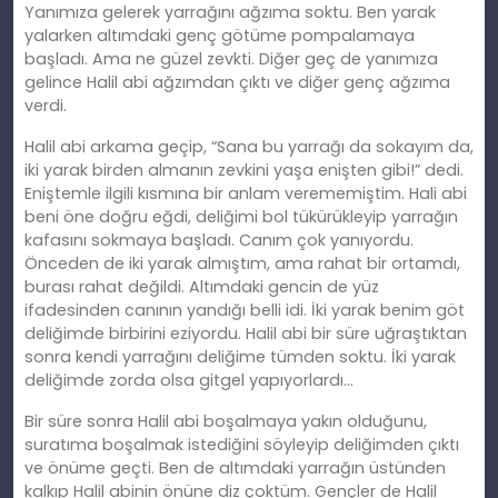
Yanımıza gelerek yarrağını ağzıma soktu. Ben yarak
yalarken altımdaki genç götüme pompalamaya
başladı. Ama ne güzel zevkti. Diğer geç de yanımıza
gelince Halil abi ağzımdan çıktı ve diğer genç ağzıma
verdi.
Halil abi arkama geçip, “Sana bu yarrağı da sokayım da,
iki yarak birden almanın zevkini yaşa enişten gibi!” dedi.
Eniştemle ilgili kısmına bir anlam verememiştim. Hali abi
beni öne doğru eğdi, deliğimi bol tükürükleyip yarrağın
kafasını sokmaya başladı. Canım çok yanıyordu.
Önceden de iki yarak almıştım, ama rahat bir ortamdı,
burası rahat değildi. Altımdaki gencin de yüz
ifadesinden canının yandığı belli idi. İki yarak benim göt
deliğimde birbirini eziyordu. Halil abi bir süre uğraştıktan
sonra kendi yarrağını deliğime tümden soktu. İki yarak
deliğimde zorda olsa gitgel yapıyorlardı…
Bir süre sonra Halil abi boşalmaya yakın olduğunu,
suratıma boşalmak istediğini söyleyip deliğimden çıktı
ve önüme geçti. Ben de altımdaki yarrağın üstünden
kalkıp Halil abinin önüne diz çoktüm. Gençler de Halil