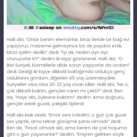
Halil abi, “Onlar benim elemanlar, biraz ileride bir bağ evi
yapıyoruz, malzeme gelmeyince biz de paydos ettik,
biraz içelim dedik!” dedi. “İyi de, neden ayrı ayrı
oturuyorlar ki?” dedim iki kişiyi göstererek. Halil abi, “O
ikisi Suriyeli, bizimkilerle dilde sorun yaşıyorlar da ondan!”
dedi. Dediği iki kişiye dikkatli baktığımda oldukça genç
olduklarını gördüm, diğerleri 45 yaş üzerindeydiler.
Suriyeliler olsa olsa 20-22 yaş civarı idiler. Halil abi, “Ne o,
çok dikkatli baktın, gençleri canın mı çekti?” dedi. Ben
ise, “Hayır abi, öylesine baktım!” dedim. Ama doğrusu,
gençler erkek güzeli, yakışıklı tiplerdi.
Halil abi kısık sesle, “Emre seni özledim, o gün çok güzel
sex yaptık, ama tekrar görüşme şansı olmadı!” dedi.
Ben de, “Fırsat olmadı abi, ama benim de çok hoşuma
gitti o gün yaşananlar!” dedim. “Enişten gelirken söyle