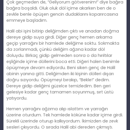
Çok geçmeden de, “Geliyorum götverenim!” diye bağıra
bağıra boşaldı. Oluk oluk döl içime akarken ben de o
zevkle benle öpüşen gencin dudaklarını koparırcasına
emmeye başladım.
Halil abi işini bitirip deliğimden çıktı ve anadan doğma
dereye gidip suya girdi. Diğer genç hemen arkama
geçip yarrağını bir hamlede deliğime soktu. Sokmakta
da zorlanmadı, çünkü deliğim ağzına kadar döl
doluydu. Birkaç gidip gelmeden sonra o da hırıltılar
eşliğinde içime döllerini boca etti. Diğeri halen benimle
öpüşmeye devam ediyordu. Beni siken genç de Halil
abinin yanına gitti. Deliğimden iki kişinin dölleri dışarı
doğru sızıyordu. Öpüşmeyi bırakıp, “Bekle!” dedim.
Dereye gidip deliğimi güzelce temizledim. Ben geri
gelesiye kadar genç tamamen soyunmuş, sırt üstü
yatıyordu.
Hemen yarrağını ağzıma alıp ıslattım ve yarrağın
üzerine oturdum. Tek hamlede köküne kadar içime girdi.
Sürekli üzerinde oturup kalkıyordum. İkimizden de zevk
sesleri çıkıyordu. O sırada Halil abi dereden çıkmıştı.