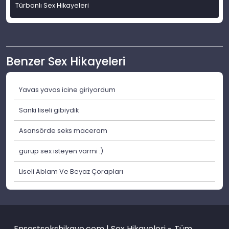
Türbanlı Sex Hikayeleri
Benzer Sex Hikayeleri
Yavas yavas icine giriyordum
Sanki liseli gibiydik
Asansörde seks maceram
gurup sex isteyen varmi :)
Liseli Ablam Ve Beyaz Çorapları
Ensestsekshikaye.com | Sex Hikayeleri - Tüm