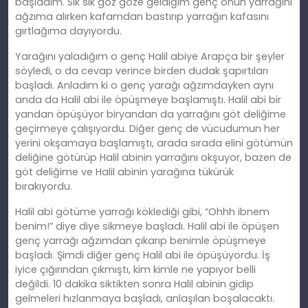
başladım. Sık sık göz göze geldiğim genç onun yarrağını
ağzıma alırken kafamdan bastırıp yarrağın kafasını
gırtlağıma dayıyordu.
Yarağını yaladığım o genç Halil abiye Arapça bir şeyler
söyledi, o da cevap verince birden dudak şapırtıları
başladı. Anladım ki o genç yarağı ağzımdayken aynı
anda da Halil abi ile öpüşmeye başlamıştı. Halil abi bir
yandan öpüşüyor biryandan da yarrağını göt deliğime
geçirmeye çalışıyordu. Diğer genç de vücudumun her
yerini okşamaya başlamıştı, arada sırada elini götümün
deliğine götürüp Halil abinin yarrağını okşuyor, bazen de
göt deliğime ve Halil abinin yarağına tükürük
bırakıyordu.
Halil abi götüme yarrağı köklediği gibi, “Ohhh ibnem
benim!” diye diye sikmeye başladı. Halil abi ile öpüşen
genç yarrağı ağzımdan çıkarıp benimle öpüşmeye
başladı. Şimdi diğer genç Halil abi ile öpüşüyordu. İş
iyice çığırından çıkmıştı, kim kimle ne yapıyor belli
değildi. 10 dakika siktikten sonra Halil abinin gidip
gelmeleri hızlanmaya başladı, anlaşılan boşalacaktı.