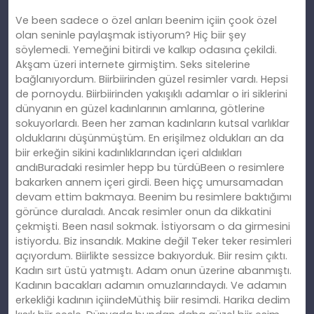
Ve been sadece o özel anları beenim içiin çook özel
olan seninle paylaşmak istiyorum? Hiç biir şey
söylemedi. Yemeğini bitirdi ve kalkıp odasına çekildi.
Akşam üzeri internete girmiştim. Seks sitelerine
bağlanıyordum. Biirbiirinden güzel resimler vardı. Hepsi
de pornoydu. Biirbiirinden yakışıklı adamlar o iri siklerini
dünyanın en güzel kadınlarının amlarına, götlerine
sokuyorlardı. Been her zaman kadınların kutsal varlıklar
olduklarını düşünmüştüm. En erişilmez oldukları an da
biir erkeğin sikini kadınlıklarından içeri aldııkları
andıBuradaki resimler hepp bu türdüBeen o resimlere
bakarken annem içeri girdi. Been hiçç umursamadan
devam ettim bakmaya. Beenim bu resimlere baktığımı
görünce duraladı. Ancak resimler onun da dikkatini
çekmişti. Been nasıl sokmak. İstiyorsam o da girmesini
istiyordu. Biz insandık. Makine değil Teker teker resimleri
açıyordum. Biirlikte sessizce bakıyorduk. Biir resim çıktı.
Kadın sırt üstü yatmıştı. Adam onun üzerine abanmıştı.
Kadının bacakları adamın omuzlarındaydı. Ve adamın
erkekliği kadının içiindeMüthiş biir resimdi. Harika dedim