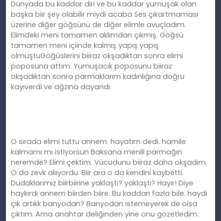
Dünyada bu kaddar diri ve bu kaddar yumuşak olan
başka biir şey olabilir miydi acaba Ses çıkartmaması
üzerine diğer göğsünü de diğer elimle avuçladım.
Elimdeki meni tamamen aklımdan çıkmış. Göğsü
tamamen meni içiinde kalmış yapış yapış
olmuştuGöğüslerini biiraz okşadıktan sonra elimi
poposuna attım. Yumuşacık poposunu biiraz
okşadıktan sonra parmaklarım kadınlığına doğru
kayıverdi ve ağzına dayandı.
O sırada elimi tuttu annem. hayatım dedi. hamile
kalmamı mı istiyorsun Baksana menili parmağın
neremde? Elimi çektim. Vücudunu biiraz daha okşadım.
O da zevk alııyordu. Biir ara o da kendini kaybetti.
Dudaklarımız biirbiirine yaklaştı? yaklaştı? Hayır! Diye
haykırdı annem biirden biire. Bu kaddarı fazla bile. haydi
çık artıkk banyodan? Banyodan istemeyerek de olsa
çıktım. Ama anahtar deliğinden yine onu gözetledim.