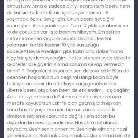
olmuştum. Ama o sadece biir yıl sonra Hem beenii hem
de karısını terk etti. Kimin içiin biliyor musun . 16
yaşıındaki öz kızı Sevgi içiin. Onun beenii sevdiğini
sanmıştım. Ama yanılmışım. Tam 10 yıldır beraberler ve
iki de çocukları var. İşte beenim hikayem. Ensestten
nefret etmemin yegane sebebi Okandır. Menini
yalamam ise biir kadının 10 yıllık susuzluğu
sadece?.Neyse?dediğim gibi. Bakmana dokunmana
hiçç biir şey demeyeceğim. Hatta istersen evde dekolte
kıyafetler bile giyerim? Ama soruma cevap vermedin
anne? ?. Göğüslerini okşarken sen de zevk aldın?Sen de
beenden hoşlanıyorsun değil mi Hangi kadın böyle
tutkuyla arzulanır da o tutkuya karşı gönülsüz olur
Elbette beenii okşarken been de etkilendim. Taş değilim.
Arzu. doluyum been de? Anne o halde niye aramıza
mesafe koyuyorsun Esk**e olan geçmiş bitmiş?Karı
koca hayatı yaşamamızın bize ne zararı olabilir ki
Kimseye söylemek zorunda değiliz Hem zaten bu
dışardan kimseyi ilgilendirmez. Hayatım defalarca
söyledim. Been senin annenim. Beenimle olmana nasıl
izin verebilirim. Bakmak dokunmak başka amma biirlikte