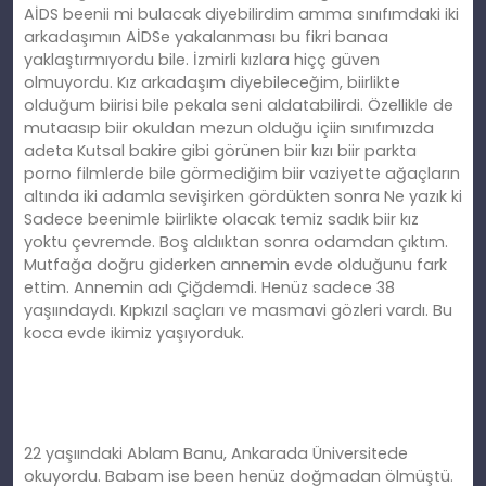
AİDS beenii mi bulacak diyebilirdim amma sınıfımdaki iki
arkadaşımın AİDSe yakalanması bu fikri banaa
yaklaştırmıyordu bile. İzmirli kızlara hiçç güven
olmuyordu. Kız arkadaşım diyebileceğim, biirlikte
olduğum biirisi bile pekala seni aldatabilirdi. Özellikle de
mutaasıp biir okuldan mezun olduğu içiin sınıfımızda
adeta Kutsal bakire gibi görünen biir kızı biir parkta
porno filmlerde bile görmediğim biir vaziyette ağaçların
altında iki adamla sevişirken gördükten sonra Ne yazık ki
Sadece beenimle biirlikte olacak temiz sadık biir kız
yoktu çevremde. Boş aldııktan sonra odamdan çıktım.
Mutfağa doğru giderken annemin evde olduğunu fark
ettim. Annemin adı Çiğdemdi. Henüz sadece 38
yaşıındaydı. Kıpkızıl saçları ve masmavi gözleri vardı. Bu
koca evde ikimiz yaşıyorduk.
22 yaşıındaki Ablam Banu, Ankarada Üniversitede
okuyordu. Babam ise been henüz doğmadan ölmüştü.