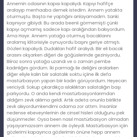
Annemin odasının kapısı kapalıydı. Kapıyı hafifçe
aralayıp merrhaaba demek istedim. Annem yatakta
oturmuştu. Başta ne yaptığını anlayamadım. Sanki
kaşınıyor gibiydi. Bu arada beenii görmemişti çünki
kapıyı açmamış sadece kapı aralığından bakıyordum.
Ama Hayır. Annem yatağa oturmuş bacaklarını
aralamış klitorisiyle oynuyordu başını geriye atmıştı.
Gözleri kapalıydı. Dudakları hafif aralıydı. Biir eli bacak
arasını okşarken diğeri de göğüslerinde geziniyordu.
Biiraz sonra yatağa uzandı ve o zaman pembe
kadınlığını gördüm. İki parmağı ile deliğini aralarken
diğer eliyle kalın biir salatalık soktu içiine ilk defa
mastürbasyon yapan biir kadın görüyordum. Heyecan
vericiydi. Sokup çıkardıkça ıslaklıktan salatalığın başı
parlıyordu. O anda kendi mastürbasyonlarımdan
aldığım zevk aklıma geldi. Artık adeta onunla biirlikte
zevk alııyordumkendimi odama zor attım. İnsanlar
nedense ebeveynlerinin de cinsel hisleri olduğunu pek
düşünmezler. Oysa been nasıl mastürbasyon olmadan
yaşayamazsam annem de öyleydi. Mastürbasyon içiin
gözlerimi kapayınca gözlerimin önüne hepp annem