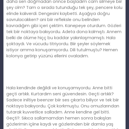
daha sen doğmadan önnce başladım cam silmeye biir
şey olm? Tam o sırada tutunduğu tek şey, pencere kolu
elinde kalıverdi. Dengesini kaybetti. Aşağıya doğru
savrulacakken? ani biir refleksle onu belinden
kavradığım gibi içeri çektim. Kanepeye oturdum. Gözleri
tek biir noktaya bakıyordu. Adeta dona kalmıştı. Annem
belki de ölüme hiçç bu kaddar yakınlaşmamıştı. Hala
şoktaydı. Ve vücudu titriyordu. Biir şeyler söylemek
istiyor amma konuşamıyordu. Dili tutulmuştu? Hemen
kolonya getirip yüzünü ellerini ovaladım.
Hala kendinde değildi ve konuşamıyordu. Anne bitti
geçti artıkk. Kurtardım seni güvendesin. Geçti artıkk?
Sadece iniltiye beenzer biir ses çıkarta biliyor ve tek biir
noktaya bakıyordu. Çok korkmuştu. Onu omuzlarından
tutarak kuvvetlice salladım. Anne kendine gel bitti.
Geçti?. Sıkıca sallamamdan hemen sonra bakışları
gözlerimin içiine kaydı ve gözlerinden biir damla yaş