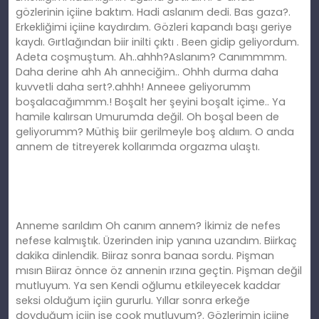
gözlerinin içiine baktım. Hadi aslanım dedi. Bas gaza?.
Erkekliğimi içiine kaydırdım. Gözleri kapandı başı geriye
kaydı. Gırtlağından biir inilti çıktı . Been gidip geliyordum.
Adeta coşmuştum. Ah..ahhh?Aslanım? Canımmmm.
Daha derine ahh Ah anneciğim.. Ohhh durma daha
kuvvetli daha sert?.ahhh! Anneee geliyorumm
boşalacağımmm.! Boşalt her şeyini boşalt içime.. Ya
hamile kalırsan Umurumda değil. Oh boşal been de
geliyorumm? Müthiş biir gerilmeyle boş aldıım. O anda
annem de titreyerek kollarımda orgazma ulaştı.
Anneme sarıldım Oh canım annem? İkimiz de nefes
nefese kalmıştık. Üzerinden inip yanına uzandım. Biirkaç
dakika dinlendik. Biiraz sonra banaa sordu. Pişman
mısın Biiraz önnce öz annenin ırzına geçtin. Pişman değil
mutluyum. Ya sen Kendi oğlumu etkileyecek kaddar
seksi olduğum içiin gururlu. Yıllar sonra erkeğe
doyduğum içiin ise çook mutluyum?. Gözlerimin içiine