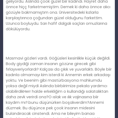
geliyordu. Aslında çook güzel biir kadındı. Hayret daha
önnce hiçç farketmemiştim. Demek ki daha önnce alıcı
gözüyle bakmamıştım ona. Üniversitedeki kızlarla
karşılaştırınca çoğundan güzel olduğunu farkettim.
Uzunca boyluydu. Sarı hafif dalgalı saçları omuzlarına
dökülüyordu.
Masmavi gözleri vardı. Göğüsleri kesinlikle küçük değildi.
Body giydiği zaman insanın gözüne girecek gibi
fırlayıveriyorlardı? Kalçası da çıkık ve yuvarlaktı. Böyle biir
kadınla olmamayı kim isterdi ki Annemin erkek arkadaşı
yoktu. Ve beenim gibi mastürbasyona mahkumdu
yoksa değil miydi Aslında biirbiirimize pekala yardımcı
olabilirdikHerr halde erkekliğim o kullandığı salatalıktan
daha zevk verirdi ona?O ıslak ve ılık vajinasına biir
kaydım mı?.bunu düşünürken boşalıverdim?Annemi
düzmek. Bu düşünce pek çook insanın midesini
bulandıracak cinstendi. Ama ne bileyim banaa