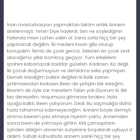
İnan mastürbasyon yapmaktan bıktım artıkk Annem
sinirlenmişti. Yeter! Diye haykırdı. Sen ne söylediğinin
farkında mısın Lütfen sakin ol. Sana zorla hiçç biir şey
yaptıracak değilim. İki medeni insan gibi oturup
konuşalım. İkimiz de çook genciz. Seksten en çook zevk
alacağımız yıllar bomboş geçiyor. Tüm erkeklerin
iştahını kabartacak kaddar güzelsin. Kadınsın. Kız değil.
İki çocuk doğurmuşsun ve defalarca seks yapmışsın.
Demek istediğim bakire değilsin ki kızlık zarının
yırtılmasından korkasın Been de yetişkin biir erkeğim.
Beenim de öyle zar meselem falan yok Diyorum ki. Biir
kez deneyelim. Hoşumuza gitmezse bırakırız. Hızla
ayağa kalktı. Been yatıyorum. Dedi. Bu saçmalığa daha
fazla tahammül edemeyeceğim. Annem böyle demişti
amma beenim pes etmeye niyetim yoktu. Annemden
sonra been de yatmaya gittim. Kirli çamaşırların
içiinden aldığım annemin sutyenine boşalarak uykuya d
aldıım. Sabah kahvaltıda annem sanki hiçç biir şey