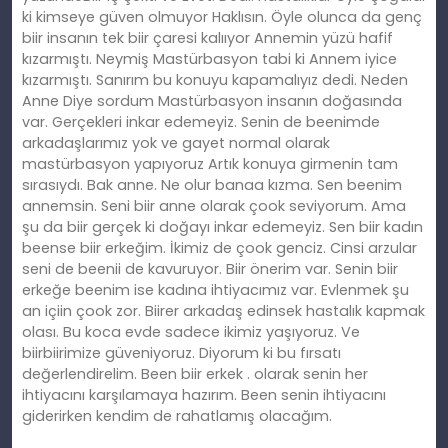
ki kimseye güven olmuyor Haklısın. Öyle olunca da genç
biir insanın tek biir çaresi kalııyor Annemin yüzü hafif
kızarmıştı. Neymiş Mastürbasyon tabi ki Annem iyice
kızarmıştı. Sanırım bu konuyu kapamalıyız dedi. Neden
Anne Diye sordum Mastürbasyon insanın doğasında
var. Gerçekleri inkar edemeyiz. Senin de beenimde
arkadaşlarımız yok ve gayet normal olarak
mastürbasyon yapıyoruz Artık konuya girmenin tam
sırasıydı. Bak anne. Ne olur banaa kızma. Sen beenim
annemsin. Seni biir anne olarak çook seviyorum. Ama
şu da biir gerçek ki doğayı inkar edemeyiz. Sen biir kadın
beense biir erkeğim. İkimiz de çook genciz. Cinsi arzular
seni de beenii de kavuruyor. Biir önerim var. Senin biir
erkeğe beenim ise kadına ihtiyacımız var. Evlenmek şu
an içiin çook zor. Biirer arkadaş edinsek hastalık kapmak
olası. Bu koca evde sadece ikimiz yaşıyoruz. Ve
biirbiirimize güveniyoruz. Diyorum ki bu fırsatı
değerlendirelim. Been biir erkek . olarak senin her
ihtiyacını karşılamaya hazırım. Been senin ihtiyacını
giderirken kendim de rahatlamış olacağım.