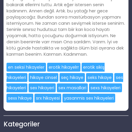
bakarak ellerimi tuttu. Artık eğer istersen senin
kadınınım. Annen değil. Artık. bu yatağı her gece
paylaşacağız. Bundan sonra mastürbasyon yapmanı
istemiyorum. Ne zaman canın sevişmek isterse seninim.
Seninle sınırsız hudutsuz tam biir karı koca hayatı
yaşamak, hatta çocuğunu doğurmak istiyorum. Ne
dersin beenimle varr mısın Ona sarıldım. Varım. İyi ve
kötü günde hastalıkta ve sağlıkta ölüm bizi ayırana dek
karımsın beenim. Karımsın. Kadınımsın.
en seksi hikayeler
erotik hikayelrr
erotik sikiş
hikayeleri
hikaye cinsel
seç hikaye
seks hikaye
ses
hikayeleri
sex hikayeri
sex masallari
sexs hikayeleri
sexx hikaye
srx hikayesi
yasanmis sex hikayeleri
Kategoriler