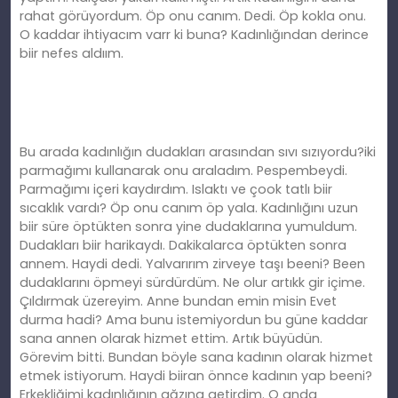
rahat görüyordum. Öp onu canım. Dedi. Öp kokla onu.
O kaddar ihtiyacım varr ki buna? Kadınlığından derince
biir nefes aldıım.
Bu arada kadınlığın dudakları arasından sıvı sızıyordu?iki
parmağımı kullanarak onu araladım. Pespembeydi.
Parmağımı içeri kaydırdım. Islaktı ve çook tatlı biir
sıcaklık vardı? Öp onu canım öp yala. Kadınlığını uzun
biir süre öptükten sonra yine dudaklarına yumuldum.
Dudakları biir harikaydı. Dakikalarca öptükten sonra
annem. Haydi dedi. Yalvarırım zirveye taşı beeni? Been
dudaklarını öpmeyi sürdürdüm. Ne olur artıkk gir içime.
Çıldırmak üzereyim. Anne bundan emin misin Evet
durma hadi? Ama bunu istemiyordun bu güne kaddar
sana annen olarak hizmet ettim. Artık büyüdün.
Görevim bitti. Bundan böyle sana kadının olarak hizmet
etmek istiyorum. Haydi biiran önnce kadının yap beeni?
Erkekliğimi kadınlığının ağzına getirdim. O anda