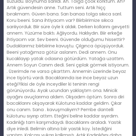
süzüldü. Boynuma sarıldı. Ah. Tolga çook korktum. Ah?
Artık güvendesin anne. Tuttum seni. Artık hiçç
bırakmam. Güven bana. Sarı banaa tolga sıkıca sarıl.
Koru beeni. Sana ihtiyacım var? Biirbiirimize sıkıca
sarılıyorduk. Biir süre öyle k aldıık. Derken kollarını gevşetti
annem. Yüzüme baktı. Ağlıyordu. Haklıydın. Biir erkeğe
ihtiyacım var. Sev beeni. Güvende olduğumu hissettir?
Dudaklarımız biirbiirine kavuştu. Çılgınca öpüşüyorduk.
Beeni yatağımıza götür aslanım. Dedi annem. Onu
kucaklayıp yatak odasına götürdüm. Yatağa uzattım.
Annem Soyun Canım dedi. Seni çıplak görmek istiyorum.
. Üzerimde ne varsa çıkarttım. Annemin üzerinde beyaz
ince tişörtü vardı. Bacaklarında ise ince beyaz uzun
eteği?İkisi de öyle inceydiler ki teninin rengi
görünüyordu. Ayak ucundan yaklaştım ona. Minicik
ayağını avuçlarıma aldıım. Okşadım öptüm. Sonra diri
bacaklarını okşayarak Külotuna kaddar geldim. Çıkar
onu canım. Sana . kavuşmalıyım? Pembe dantelli
külotunu sıyırıp attım. Eteğini beline kaddar sıyırdım.
Kadınlığı tam karşımdaydı. Bacaklarını araladı. Yastık
diye inledi. Belimin altına biir yastık koy. İstediğini
yaptım. Kalçası yukarı kalkmıştı. Artık Kadınlığını daha