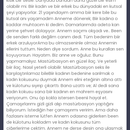
kısık biir sesle. Dünyada bundan daha güzel biir esim
olabilir mi. Biir kadın ve biir erkek bu dünyadaki en kutsal
şeyi yapıyorlar. 21 yaşıındayım amma biir kere bile bu
kutsal anı yaşamadım Anneme dönerek; Biir kadına o
kaddar muhtacım ki dedim. Damarlarımda adeta kan
yerine şehvet dolaşıyor. Annem saçımı okşadı ve.. Been
de senden farklı değilim canım dedi. Tüm bedenim biir
erkek arzuluyorAma bu olmazseninle olmaz Annemin
ellerini tuttum. Neden diye sordum. Anne bu kuralları sen
koyuyorsun. Hayatım. Biz anne ve oğuluz. Bunu
yapmamalıyız. Mastürbasyon en güzel ilaç. Ve yeterli
biir ilaç. Nasıl yeterli olabilir. Mastürbasyon seks ile
karşılaştırılamaz bileBiir kadının bedenine sarılmak o
kadın kokusunu duymak Annem elini eteğinin altına attı
ve külotunu sıyırıp çıkarttı. Bana uzattı ve; Al dedi sana
kadın kokusu sana biir kadının en mahrem eşyasını
veriyorum. Onu öp kokla istersen beenii hayal et.
Çamaşırlarımı gizli gizli alıp mastürbasyon yaptığını
biliyorum. İstediğin her çamaşırımı veririm. Ama daha
fazlasını isteme lütfen Annem odasına giderken been
de külotunu kokladım ve kadın kokusunu tüm
ciğerlerime çektim. Annem ne derse desin ona ulaşmak