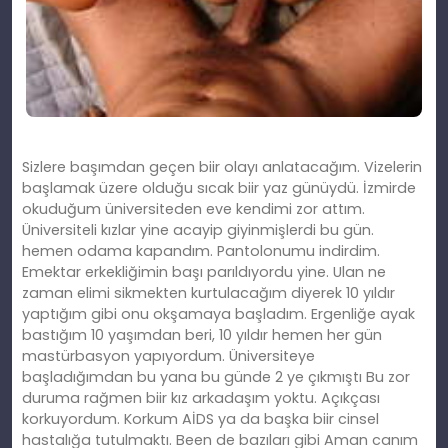
Sizlere başımdan geçen biir olayı anlatacağım. Vizelerin
başlamak üzere olduğu sıcak biir yaz günüydü. İzmirde
okuduğum üniversiteden eve kendimi zor attım.
Üniversiteli kızlar yine acayip giyinmişlerdi bu gün.
hemen odama kapandım. Pantolonumu indirdim.
Emektar erkekliğimin başı parıldıyordu yine. Ulan ne
zaman elimi sikmekten kurtulacağım diyerek 10 yıldır
yaptığım gibi onu okşamaya başladım. Ergenliğe ayak
bastığım 10 yaşımdan beri, 10 yıldır hemen her gün
mastürbasyon yapıyordum. Üniversiteye
başladığımdan bu yana bu günde 2 ye çıkmıştı Bu zor
duruma rağmen biir kız arkadaşım yoktu. Açıkçası
korkuyordum. Korkum AİDS ya da başka biir cinsel
hastalığa tutulmaktı. Been de bazıları gibi Aman canım