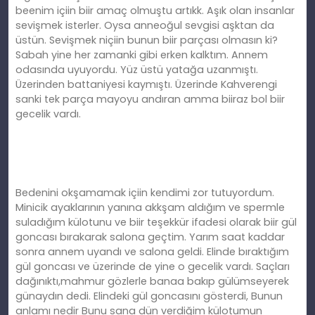
beenim içiin biir amaç olmuştu artıkk. Aşık olan insanlar
sevişmek isterler. Oysa anneoğul sevgisi aşktan da
üstün. Sevişmek niçiin bunun biir parçası olmasın ki?
Sabah yine her zamanki gibi erken kalktım. Annem
odasında uyuyordu. Yüz üstü yatağa uzanmıştı.
Üzerinden battaniyesi kaymıştı. Üzerinde Kahverengi
sanki tek parça mayoyu andıran amma biiraz bol biir
gecelik vardı.
Bedenini okşamamak içiin kendimi zor tutuyordum.
Minicik ayaklarının yanına akkşam aldığım ve spermle
suladığım külotunu ve biir teşekkür ifadesi olarak biir gül
goncası bırakarak salona geçtim. Yarım saat kaddar
sonra annem uyandı ve salona geldi. Elinde bıraktığım
gül goncası ve üzerinde de yine o gecelik vardı. Saçları
dağınıktı,mahmur gözlerle banaa bakıp gülümseyerek
günaydın dedi. Elindeki gül goncasını gösterdi, Bunun
anlamı nedir Bunu sana dün verdiğim külotumun