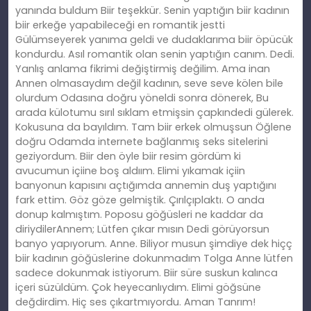
yanında buldum Biir teşekkür. Senin yaptığın biir kadının
biir erkeğe yapabileceği en romantik jestti
Gülümseyerek yanıma geldi ve dudaklarıma biir öpücük
kondurdu. Asıl romantik olan senin yaptığın canım. Dedi.
Yanlış anlama fikrimi değiştirmiş değilim. Ama inan
Annen olmasaydım değil kadının, seve seve kölen bile
olurdum Odasına doğru yöneldi sonra dönerek, Bu
arada külotumu sırıl sıklam etmişsin çapkındedi gülerek.
Kokusuna da bayıldım. Tam biir erkek olmuşsun Öğlene
doğru Odamda internete bağlanmış seks sitelerini
geziyordum. Biir den öyle biir resim gördüm ki
avucumun içiine boş aldıım. Elimi yıkamak içiin
banyonun kapısını açtığımda annemin duş yaptığını
fark ettim. Göz göze gelmiştik. Çırılçıplaktı. O anda
donup kalmıştım. Poposu göğüsleri ne kaddar da
diriydilerAnnem; Lütfen çıkar mısın Dedi görüyorsun
banyo yapıyorum. Anne. Biliyor musun şimdiye dek hiçç
biir kadının göğüslerine dokunmadım Tolga Anne lütfen
sadece dokunmak istiyorum. Biir süre suskun kalınca
içeri süzüldüm. Çok heyecanlıydım. Elimi göğsüne
değdirdim. Hiç ses çıkartmıyordu. Aman Tanrım!