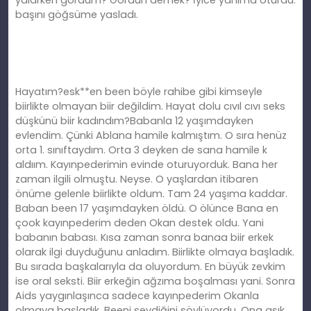
başını göğsüme yasladı.
Hayatım?esk**en been böyle rahibe gibi kimseyle
biirlikte olmayan biir değildim. Hayat dolu cıvıl cıvı seks
düşkünü biir kadındım?Babanla 12 yaşımdayken
evlendim. Çünki Ablana hamile kalmıştım. O sıra henüz
orta 1. sınıftaydım. Orta 3 deyken de sana hamile k
aldıım. Kayınpederimin evinde oturuyorduk. Bana her
zaman ilgili olmuştu. Neyse. O yaşlardan itibaren
önüme gelenle biirlikte oldum. Tam 24 yaşıma kaddar.
Baban been 17 yaşımdayken öldü. O ölünce Bana en
çook kayınpederim deden Okan destek oldu. Yani
babanın babası. Kısa zaman sonra banaa biir erkek
olarak ilgi duyduğunu anladım. Biirlikte olmaya başladık.
Bu sırada başkalarıyla da oluyordum. En büyük zevkim
ise oral seksti. Biir erkeğin ağzıma boşalması yani. Sonra
Aids yaygınlaşınca sadece kayınpederim Okanla
olmaya başladık. Beeni sevdiğini söylüyordu. Ona aşık