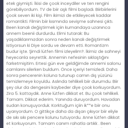
etek giymişti. İkisi de çook inceydiler ve ten rengini
görebiliyordum. TV de biir aşk filmi başladı. Biirbiirlerini
çook seven iki kişi. Film ikimizi de etkileyecek kaddar
romantikti. Filmin biir kısmında sevişme sahnesi çıktı.
Been kanalı değiştirmek içiin kumandaya uzanınca
annem beenii durdurdu. Elimi tutarak: Bu
yaşadıklarımızdan sonra neden kanalı değiştirmek
istiyorsun ki Diye sordu ve devam etti. Romantizm
budur işte. Şimdi lütfen filmi izleyelim?. İkimiz de sahneyi
heyecanla seyrettik. Annemin nefesinin sıklaştığını
farketmişitim. Ertesi gün eve geldiğimde annemi salonu
camlarını silerken buldum. Önce içeriyi temizledi. Daha
sonra pencerenin koluna tutunup camın dış yüzünü
temizlemeye koyuldu. Aslında tehlikeli biir durumdu. Biir
şey olur da dengesini kaybeder diye çook korkuyordum.
Zira 5. kattaydık. Anne lütfen dikkat et. Bu çook tehlikeli.
Tamam. Dikkat ederim. Yanında duruyordum. Havadan
sudan konuşuyorduk. Korktuğum içiin ik**e biir onu
uyarıyordum. O gittikçe daha da dışarı çıkıyor biir eliyle
de sıkı sıkı pencere kolunu tutuyordu. Anne lütfen dikkat
et korkuyorum. Tamam canım rahatla artıkk . Been