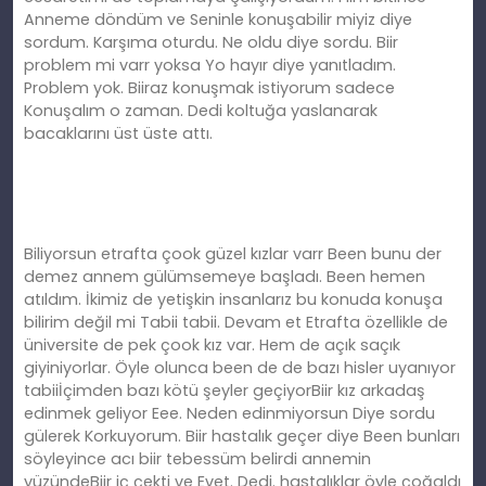
Anneme döndüm ve Seninle konuşabilir miyiz diye
sordum. Karşıma oturdu. Ne oldu diye sordu. Biir
problem mi varr yoksa Yo hayır diye yanıtladım.
Problem yok. Biiraz konuşmak istiyorum sadece
Konuşalım o zaman. Dedi koltuğa yaslanarak
bacaklarını üst üste attı.
Biliyorsun etrafta çook güzel kızlar varr Been bunu der
demez annem gülümsemeye başladı. Been hemen
atıldım. İkimiz de yetişkin insanlarız bu konuda konuşa
bilirim değil mi Tabii tabii. Devam et Etrafta özellikle de
üniversite de pek çook kız var. Hem de açık saçık
giyiniyorlar. Öyle olunca been de de bazı hisler uyanıyor
tabiiİçimden bazı kötü şeyler geçiyorBiir kız arkadaş
edinmek geliyor Eee. Neden edinmiyorsun Diye sordu
gülerek Korkuyorum. Biir hastalık geçer diye Been bunları
söyleyince acı biir tebessüm belirdi annemin
yüzündeBiir iç çekti ve Evet. Dedi. hastalıklar öyle çoğaldı