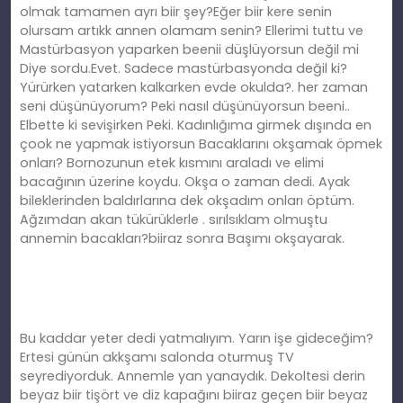
olmak tamamen ayrı biir şey?Eğer biir kere senin
olursam artıkk annen olamam senin? Ellerimi tuttu ve
Mastürbasyon yaparken beenii düşlüyorsun değil mi
Diye sordu.Evet. Sadece mastürbasyonda değil ki?
Yürürken yatarken kalkarken evde okulda?. her zaman
seni düşünüyorum? Peki nasıl düşünüyorsun beeni..
Elbette ki sevişirken Peki. Kadınlığıma girmek dışında en
çook ne yapmak istiyorsun Bacaklarını okşamak öpmek
onları? Bornozunun etek kısmını araladı ve elimi
bacağının üzerine koydu. Okşa o zaman dedi. Ayak
bileklerinden baldırlarına dek okşadım onları öptüm.
Ağzımdan akan tükürüklerle . sırılsıklam olmuştu
annemin bacakları?biiraz sonra Başımı okşayarak.
Bu kaddar yeter dedi yatmalıyım. Yarın işe gideceğim?
Ertesi günün akkşamı salonda oturmuş TV
seyrediyorduk. Annemle yan yanaydık. Dekoltesi derin
beyaz biir tişört ve diz kapağını biiraz geçen biir beyaz