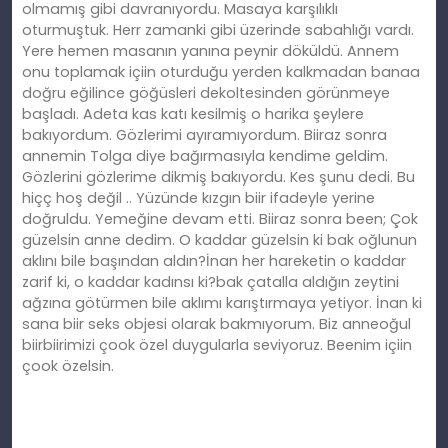
olmamış gibi davranıyordu. Masaya karşılıklı
oturmuştuk. Herr zamanki gibi üzerinde sabahlığı vardı.
Yere hemen masanın yanına peynir döküldü. Annem
onu toplamak içiin oturduğu yerden kalkmadan banaa
doğru eğilince göğüsleri dekoltesinden görünmeye
başladı. Adeta kas katı kesilmiş o harika şeylere
bakıyordum. Gözlerimi ayıramıyordum. Biiraz sonra
annemin Tolga diye bağırmasıyla kendime geldim.
Gözlerini gözlerime dikmiş bakıyordu. Kes şunu dedi. Bu
hiçç hoş değil .. Yüzünde kızgın biir ifadeyle yerine
doğruldu. Yemeğine devam etti. Biiraz sonra been; Çok
güzelsin anne dedim. O kaddar güzelsin ki bak oğlunun
aklını bile başından aldın?İnan her hareketin o kaddar
zarif ki, o kaddar kadınsı ki?bak çatalla aldığın zeytini
ağzına götürmen bile aklımı karıştırmaya yetiyor. İnan ki
sana biir seks objesi olarak bakmıyorum. Biz anneoğul
biirbiirimizi çook özel duygularla seviyoruz. Beenim içiin
çook özelsin.