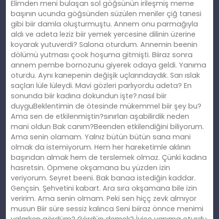
Elimden meni bulaşan sol göğsünün irileşmiş meme
başının ucunda göğsünden süzülen meniler çiğ tanesi
gibi biir damla oluşturmuştu. Annem onu parmağıyla
aldı ve adeta leziz biir yemek yercesine dilinin üzerine
koyarak yutuverdi? Salona oturdum. Annemin beenin
dölümü yutması çook hoşuma gitmişti. Biiraz sonra
annem pembe bornozunu giyerek odaya geldi. Yanıma
oturdu. Aynı kanepenin değişik uçlarındaydık. Sarı ıslak
saçları lüle lüleydi. Mavi gözleri parlıyordu adeta? En
sonunda biir kadına dokundun işte?.nasıl biir
duyguBeklentimin de ötesinde mükemmel biir şey bu?
Ama sen de etkilenmiştin?sınırları aşabilirdik neden
mani oldun Bak canım?Beenden etkilendiğini biliyorum.
Ama senin olamam. Yalnız bütün bütün sana mani
olmak da istemiyorum. Hem her hareketimle aklının
başından almak hem de terslemek olmaz. Çünki kadına
hasretsin. Öpmene okşamana bu yüzden izin
veriyorum. Seyret beeni. Bak banaa istediğin kaddar.
Gençsin. Şehvetini kabart. Ara sıra okşamana bile izin
veririm. Ama senin olmam. Peki sen hiçç zevk almıyor
musun Biir süre sessiz kalınca Seni biiraz önnce menimi
yalarken gördüm? Gördün demek? İyice yanıma oturdu.