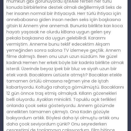
mümkün gibi görünüyordu işteAile fertleri her türlü
konuda biirbiirlerine destek olmalı değillermiydi Seks de
her insanın normal biir ihtiyacıydı. Herr türlü ihtiyacı içiin
annebabasına giden insan neden seks içiin başkasına
gitsin ki Annem yine annemdi. Bununla biirlikte karı koca
hayatı yaşasak ne olurdu kiBana uygun gelen şey
pekala başkasına da uygun gelebilirdi. Kararımı
vermiştim. Anneme bunu teklif edecektim Akşam
yemeğinden sonra salona TV izlemeye geçtiik. Annem
filme dalmıştı. Been onu uzun uzun süzdüm. Ne güzel
kadındı Hemen her erkek böyle biir kadınla biirlikte olmak
isterdi. Üzerinde beyaz ipek biir bluz ve siyah uzun biir
etek vardı. Bacaklarını üstüste atmıştı? Bacakları etekle
tamamen örtülü olmasına reğmen yine de iştah
kabartıyordu. Koltuğa rahatça gömülmüştü. Bacaklarını
12 gün önnce traş etmiş olmalıydı. Kılların gözenekleri
belli oluyordu. Ayakları minicikti. Topuklu açık terlikleri
onlarıda çook seksi gösteriyordu. Annem gözümde
annelikten tamamen çıkmıştı. Ona Kadın gözüyle
bakıyordum artıkk. Böylesi daha iyi olmuştu artıkk onu
daha çook seviyordum çünki? Onu seyrederken
cesaretimi de toplamaya çalışıyordum. Film bitince