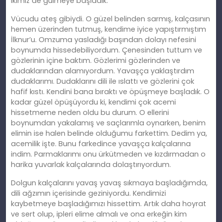
ikimiz de gülmeye başladık.
Vücudu ateş gibiydi. O güzel belinden sarmış, kalçasının
hemen üzerinden tutmuş, kendime iyice yapıştırmıştım
İlknur’u. Omzuma yasladığı başından dolayı nefesini
boynumda hissedebiliyordum. Çenesinden tuttum ve
gözlerinin içine baktım. Gözlerimi gözlerinden ve
dudaklarından alamıyordum. Yavaşça yaklaştırdım
dudaklarımı. Dudaklarını dili ile ıslattı ve gözlerini çok
hafif kıstı. Kendini bana bıraktı ve öpüşmeye başladık. O
kadar güzel öpüşüyordu ki, kendimi çok acemi
hissetmeme neden oldu bu durum. O ellerini
boynumdan yakalamış ve saçlarımla oynarken, benim
elimin ise halen belinde olduğumu farkettim. Dedim ya,
acemilik işte. Bunu farkedince yavaşça kalçalarına
indim. Parmaklarımı onu ürkütmeden ve kızdırmadan o
harika yuvarlak kalçalarında dolaştırıyordum.
Dolgun kalçalarını yavaş yavaş sıkmaya başladığımda,
dili ağzımın içerisinde geziniyordu. Kendimizi
kaybetmeye başladığımızı hissettim. Artık daha hoyrat
ve sert olup, ipleri elime almalı ve ona erkeğin kim