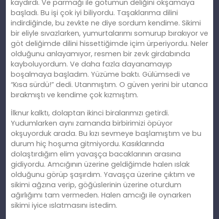
kaydırdı. Ve parmağı ile götümün deliğini okşamaya
başladı. Bu işi çok iyi biliyordu. Taşaklarıma dilini
indirdiğinde, bu zevkte ne diye sordum kendime. Sikimi
bir eliyle sıvazlarken, yumurtalarımı somurup bırakıyor ve
göt deliğimde dilini hissettiğimde içim ürperiyordu. Neler
olduğunu anlayamıyor, resmen bir zevk girdabında
kayboluyordum. Ve daha fazla dayanamayıp
boşalmaya başladım. Yüzüme baktı. Gülümsedi ve
“Kısa sürdü!” dedi. Utanmıştım. O güven yerini bir utanca
bırakmıştı ve kendime çok kızmıştım.
İlknur kalktı, dolaptan ikinci biralarımızı getirdi.
Yudumlarken aynı zamanda birbirimizi öpüyor
okşuyorduk arada. Bu kızı sevmeye başlamıştım ve bu
durum hiç hoşuma gitmiyordu. Kasıklarında
dolaştırdığım elim yavaşça bacaklarının arasına
gidiyordu. Amcığının üzerine geldiğimde halen ıslak
olduğunu görüp şaşırdım. Yavaşça üzerine çıktım ve
sikimi ağzına verip, göğüslerinin üzerine oturdum
ağırlığımı tam vermeden. Halen amcığı ile oynarken
sikimi iyice ıslatmasını istedim.