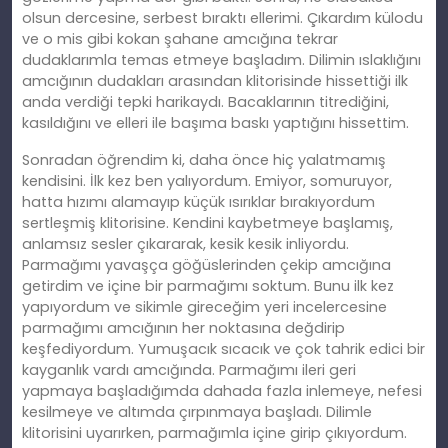
olsun dercesine, serbest bıraktı ellerimi. Çıkardım külodu
ve o mis gibi kokan şahane amcığına tekrar
dudaklarımla temas etmeye başladım. Dilimin ıslaklığını
amcığının dudakları arasından klitorisinde hissettiği ilk
anda verdiği tepki harikaydı. Bacaklarının titrediğini,
kasıldığını ve elleri ile başıma baskı yaptığını hissettim.
Sonradan öğrendim ki, daha önce hiç yalatmamış
kendisini. İlk kez ben yalıyordum. Emiyor, somuruyor,
hatta hızımı alamayıp küçük ısırıklar bırakıyordum
sertleşmiş klitorisine. Kendini kaybetmeye başlamış,
anlamsız sesler çıkararak, kesik kesik inliyordu.
Parmağımı yavaşça göğüslerinden çekip amcığına
getirdim ve içine bir parmağımı soktum. Bunu ilk kez
yapıyordum ve sikimle gireceğim yeri incelercesine
parmağımı amcığının her noktasına değdirip
keşfediyordum. Yumuşacık sıcacık ve çok tahrik edici bir
kayganlık vardı amcığında. Parmağımı ileri geri
yapmaya başladığımda dahada fazla inlemeye, nefesi
kesilmeye ve altımda çırpınmaya başladı. Dilimle
klitorisini uyarırken, parmağımla içine girip çıkıyordum.