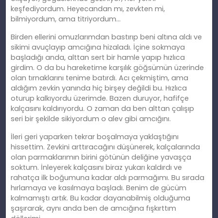
keşfediyordum. Heyecandan mı, zevkten mi,
bilmiyordum, ama titriyordum…
Birden ellerini omuzlarımdan bastırıp beni altına aldı ve
sikimi avuçlayıp amcığına hizaladı. İçine sokmaya
başladığı anda, alttan sert bir hamle yapıp hızlıca
girdim. O da bu hareketime karşılık göğsümün üzerinde
olan tırnaklarını tenime batırdı. Acı çekmiştim, ama
aldığım zevkin yanında hiç birşey değildi bu. Hızlıca
oturup kalkıyordu üzerimde. Bazen duruyor, hafifçe
kalçasını kaldırıyordu. O zaman da ben alttan çalışıp
seri bir şekilde sikiyordum o alev gibi amcığını.
İleri geri yaparken tekrar boşalmaya yaklaştığını
hissettim. Zevkini arttıracağını düşünerek, kalçalarında
olan parmaklarımın birini götünün deliğine yavaşça
soktum. İnleyerek kalçasını biraz yukarı kaldırdı ve
rahatça ilk boğumuna kadar aldı parmağımı. Bu sırada
hırlamaya ve kasılmaya başladı. Benim de gücüm
kalmamıştı artık. Bu kadar dayanabilmiş olduğuma
şaşırarak, aynı anda ben de amcığına fışkırttım