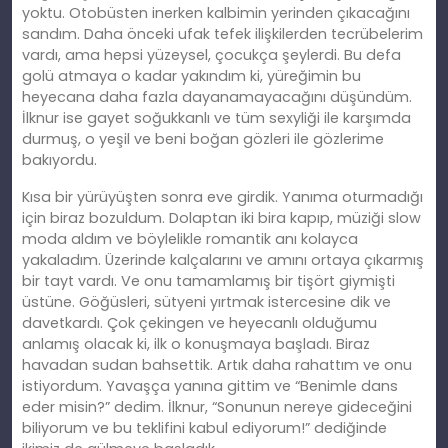
yoktu. Otobüsten inerken kalbimin yerinden çıkacağını
sandım. Daha önceki ufak tefek ilişkilerden tecrübelerim
vardı, ama hepsi yüzeysel, çocukça şeylerdi. Bu defa
golü atmaya o kadar yakındım ki, yüreğimin bu
heyecana daha fazla dayanamayacağını düşündüm.
İlknur ise gayet soğukkanlı ve tüm sexyliği ile karşımda
durmuş, o yeşil ve beni boğan gözleri ile gözlerime
bakıyordu.
Kısa bir yürüyüşten sonra eve girdik. Yanıma oturmadığı
için biraz bozuldum. Dolaptan iki bira kapıp, müziği slow
moda aldım ve böylelikle romantik anı kolayca
yakaladım. Üzerinde kalçalarını ve amını ortaya çıkarmış
bir tayt vardı. Ve onu tamamlamış bir tişört giymişti
üstüne. Göğüsleri, sütyeni yırtmak istercesine dik ve
davetkardı. Çok çekingen ve heyecanlı olduğumu
anlamış olacak ki, ilk o konuşmaya başladı. Biraz
havadan sudan bahsettik. Artık daha rahattım ve onu
istiyordum. Yavaşça yanına gittim ve “Benimle dans
eder misin?” dedim. İlknur, “Sonunun nereye gideceğini
biliyorum ve bu teklifini kabul ediyorum!” dediğinde