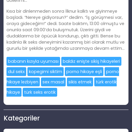
döllerimi…
Kısa bir dinlenmeden sonra İlknur kalktı ve giyinmeye
başladı. “Nereye gidiyorsun?” dedim. “İş görüşmesi var,
oraya gideceğim!” dedi. Saate baktım, 13:00 olmuştu ve
onunla saat 09:00’da buluşmutuk. Üzerini giydi ve
dudaklarıma bir öpücük kondurup, çıktı gitti. Bense bu
kadınla ilk seks deneyimini kazanmış biri olarak mutlu ve
gururlu bir şekilde yatağımda uzanmaya devam ettim…
babanın kızıyla uyuması
baldız enişte sikiş hikayeleri
dul sekx
kopegimi siktim
porno hikaye eşli
porno
hikaye lezbiyen
sex masal
sikis etmek
türk erotik
hikaye
türk seks erotik
Kategoriler