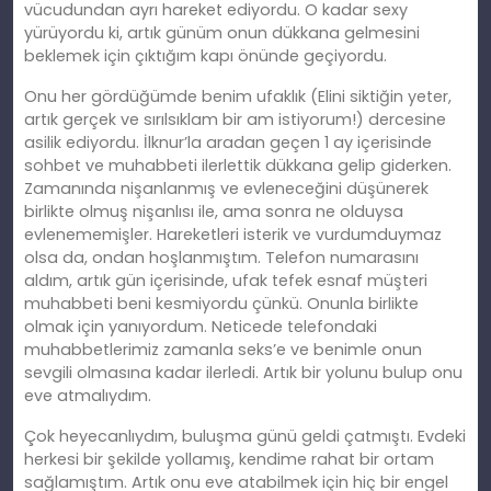
vücudundan ayrı hareket ediyordu. O kadar sexy
yürüyordu ki, artık günüm onun dükkana gelmesini
beklemek için çıktığım kapı önünde geçiyordu.
Onu her gördüğümde benim ufaklık (Elini siktiğin yeter,
artık gerçek ve sırılsıklam bir am istiyorum!) dercesine
asilik ediyordu. İlknur’la aradan geçen 1 ay içerisinde
sohbet ve muhabbeti ilerlettik dükkana gelip giderken.
Zamanında nişanlanmış ve evleneceğini düşünerek
birlikte olmuş nişanlısı ile, ama sonra ne olduysa
evlenememişler. Hareketleri isterik ve vurdumduymaz
olsa da, ondan hoşlanmıştım. Telefon numarasını
aldım, artık gün içerisinde, ufak tefek esnaf müşteri
muhabbeti beni kesmiyordu çünkü. Onunla birlikte
olmak için yanıyordum. Neticede telefondaki
muhabbetlerimiz zamanla seks’e ve benimle onun
sevgili olmasına kadar ilerledi. Artık bir yolunu bulup onu
eve atmalıydım.
Çok heyecanlıydım, buluşma günü geldi çatmıştı. Evdeki
herkesi bir şekilde yollamış, kendime rahat bir ortam
sağlamıştım. Artık onu eve atabilmek için hiç bir engel