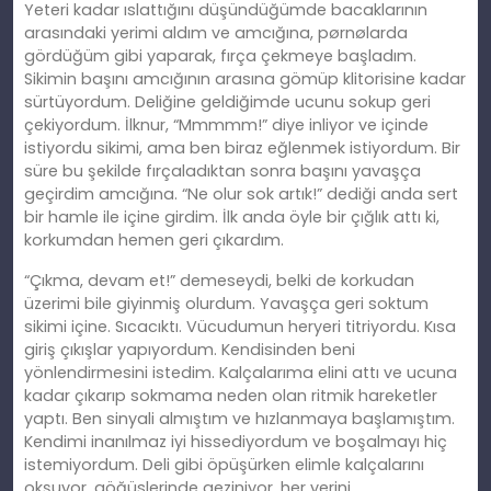
Yeteri kadar ıslattığını düşündüğümde bacaklarının
arasındaki yerimi aldım ve amcığına, pørnølarda
gördüğüm gibi yaparak, fırça çekmeye başladım.
Sikimin başını amcığının arasına gömüp klitorisine kadar
sürtüyordum. Deliğine geldiğimde ucunu sokup geri
çekiyordum. İlknur, “Mmmmm!” diye inliyor ve içinde
istiyordu sikimi, ama ben biraz eğlenmek istiyordum. Bir
süre bu şekilde fırçaladıktan sonra başını yavaşça
geçirdim amcığına. “Ne olur sok artık!” dediği anda sert
bir hamle ile içine girdim. İlk anda öyle bir çığlık attı ki,
korkumdan hemen geri çıkardım.
“Çıkma, devam et!” demeseydi, belki de korkudan
üzerimi bile giyinmiş olurdum. Yavaşça geri soktum
sikimi içine. Sıcacıktı. Vücudumun heryeri titriyordu. Kısa
giriş çıkışlar yapıyordum. Kendisinden beni
yönlendirmesini istedim. Kalçalarıma elini attı ve ucuna
kadar çıkarıp sokmama neden olan ritmik hareketler
yaptı. Ben sinyali almıştım ve hızlanmaya başlamıştım.
Kendimi inanılmaz iyi hissediyordum ve boşalmayı hiç
istemiyordum. Deli gibi öpüşürken elimle kalçalarını
okşuyor, göğüslerinde geziniyor, her yerini