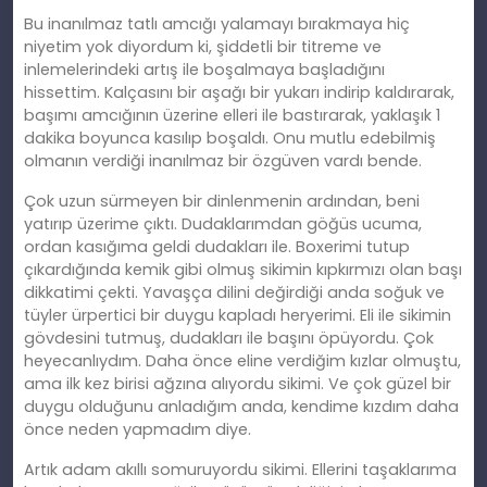
Bu inanılmaz tatlı amcığı yalamayı bırakmaya hiç
niyetim yok diyordum ki, şiddetli bir titreme ve
inlemelerindeki artış ile boşalmaya başladığını
hissettim. Kalçasını bir aşağı bir yukarı indirip kaldırarak,
başımı amcığının üzerine elleri ile bastırarak, yaklaşık 1
dakika boyunca kasılıp boşaldı. Onu mutlu edebilmiş
olmanın verdiği inanılmaz bir özgüven vardı bende.
Çok uzun sürmeyen bir dinlenmenin ardından, beni
yatırıp üzerime çıktı. Dudaklarımdan göğüs ucuma,
ordan kasığıma geldi dudakları ile. Boxerimi tutup
çıkardığında kemik gibi olmuş sikimin kıpkırmızı olan başı
dikkatimi çekti. Yavaşça dilini değirdiği anda soğuk ve
tüyler ürpertici bir duygu kapladı heryerimi. Eli ile sikimin
gövdesini tutmuş, dudakları ile başını öpüyordu. Çok
heyecanlıydım. Daha önce eline verdiğim kızlar olmuştu,
ama ilk kez birisi ağzına alıyordu sikimi. Ve çok güzel bir
duygu olduğunu anladığım anda, kendime kızdım daha
önce neden yapmadım diye.
Artık adam akıllı somuruyordu sikimi. Ellerini taşaklarıma