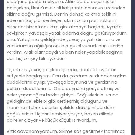
olduğunu göstermeliydim. Aklımda bu düşünceler
dolaşırken, İlknur’un bir eli kot pantolonumun üzerinden
sikime doğru gitmişti. Demin dansa kalkma teklifini
ederken taş gibi sertleşen sikim, onun parmaklarını
hisseder hissetmez kalp gibi atmaya başladı. Ayakta
sevişirken yavaşça yatak odama doğru götürüyordum
onu. Yatağıma geldiğimde yavaşça yatırdım onu ve
vücudumun ağırlığını onun o güzel vücudunun üzerine
verdim. Artık altımdaydı ve ben neler yapabileceğime
dair hiç bir şey bilmiyordum.
Tişörtünü yavaşça çıkardığımda, dantelli beyaz bir
sütyenle karşılaştım. Onu da çözdüm ve dudaklarından
dudaklarımı ayırıp, yavaşça boynuna ve gerdanına
geldim dudaklarımla. O ise boynunu geriye atmış ve
neler yapacağımı bekler gibiydi. Göğüslerinin ucuna
geldiğimde leblebi gibi sertleşmiş olduğunu ve
inanılmaz tahrik edici bir şekilde dikildiğini gördüm
göğüslerinin. Uçlarını emiyor yalıyor, bazen dilimle
daireler çiziyor ve küçük küçük ısırıyordum.
Artık dayanamıyordum. Sikime söz geçirmek inanılmaz