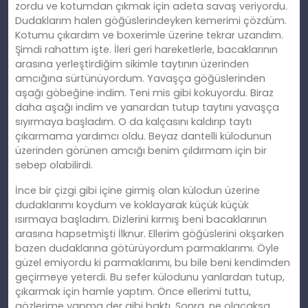
zordu ve kotumdan çıkmak için adeta savaş veriyordu.
Dudaklarım halen göğüslerindeyken kemerimi çözdüm.
Kotumu çıkardım ve boxerimle üzerine tekrar uzandım.
Şimdi rahattım işte. İleri geri hareketlerle, bacaklarının
arasına yerleştirdiğim sikimle taytının üzerinden
amcığına sürtünüyordum. Yavaşça göğüslerinden
aşağı göbeğine indim. Teni mis gibi kokuyordu. Biraz
daha aşağı indim ve yanardan tutup taytını yavaşça
sıyırmaya başladım. O da kalçasını kaldırıp taytı
çıkarmama yardımcı oldu. Beyaz dantelli külodunun
üzerinden görünen amcığı benim çıldırmam için bir
sebep olabilirdi.
İnce bir çizgi gibi içine girmiş olan külodun üzerine
dudaklarımı koydum ve koklayarak küçük küçük
ısırmaya başladım. Dizlerini kırmış beni bacaklarının
arasına hapsetmişti İlknur. Ellerim göğüslerini okşarken
bazen dudaklarına götürüyordum parmaklarımı. Öyle
güzel emiyordu ki parmaklarımı, bu bile beni kendimden
geçirmeye yeterdi. Bu sefer külodunu yanlardan tutup,
çıkarmak için hamle yaptım. Önce ellerimi tuttu,
gözlerime yapma der gibi baktı. Sonra, ne olacaksa