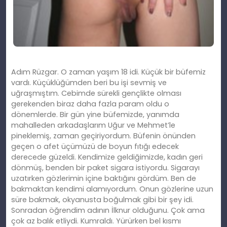
Adım Rüzgar. O zaman yaşım 18 idi. Küçük bir büfemiz
vardı. Küçüklüğümden beri bu işi sevmiş ve
uğraşmıştım. Cebimde sürekli gençlikte olması
gerekenden biraz daha fazla param oldu o
dönemlerde. Bir gün yine büfemizde, yanımda
mahalleden arkadaşlarım Uğur ve Mehmet’le
pineklemiş, zaman geçiriyordum. Büfenin önünden
geçen o afet üçümüzü de boyun fıtığı edecek
derecede güzeldi. Kendimize geldiğimizde, kadın geri
dönmüş, benden bir paket sigara istiyordu. Sigarayı
uzatırken gözlerimin içine baktığını gördüm. Ben de
bakmaktan kendimi alamıyordum. Onun gözlerine uzun
süre bakmak, okyanusta boğulmak gibi bir şey idi.
Sonradan öğrendim adının İlknur olduğunu. Çok ama
çok az balık etliydi. Kumraldı. Yürürken bel kısmı