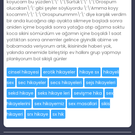
koyucam bu yüzden\’\’ \’\’Sürtük\’\’ \’\’Orospum
olucaksın\’\’ gibi şeyler söylüyordu \’\’Amıma koyy
kocamm\’\’ \’\’Orospunummm\’\’ diye karşılık verdim
bir anda kucağına alıp ayakta sikmeye başladı sonra
aniden içime boşaldı sonra yatağa atıp ağzıma soktu
koca sikini sömürdüm ve ağzımın içine boşaldı 1 saat
yattıktan sonra annemler gelince giyindik abime ve
babamada veriyorum artık, ikisininde haberi yok,
yakında annemide birleştirip ev halkını grup yapmayı
planlıyorum bol sikişli günler
cinsel hikayesi
erotik hikayeler
hikaye sx
hikayeli
sex
sec hikayeler
secs hikayeleri
sejs hikayeleri
sekd hikaye
seks hikaye leri
sevişme hika
sex
hikayelerini
sex hikayemiz
sex masallari
sikis
hikayeri
srx hikaye
sx hik