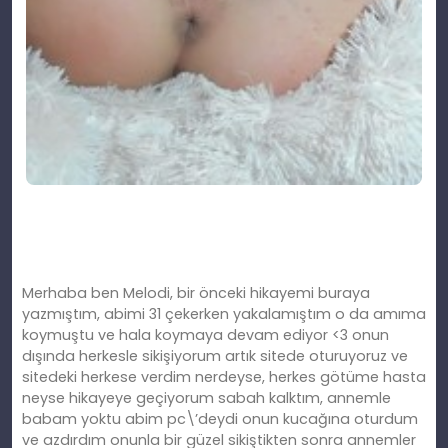
Merhaba ben Melodi, bir önceki hikayemi buraya
yazmıştım, abimi 31 çekerken yakalamıştım o da amıma
koymuştu ve hala koymaya devam ediyor <3 onun
dışında herkesle sikişiyorum artık sitede oturuyoruz ve
sitedeki herkese verdim nerdeyse, herkes götüme hasta
neyse hikayeye geçiyorum sabah kalktım, annemle
babam yoktu abim pc\’deydi onun kucağına oturdum
ve azdırdım onunla bir güzel sikiştikten sonra annemler