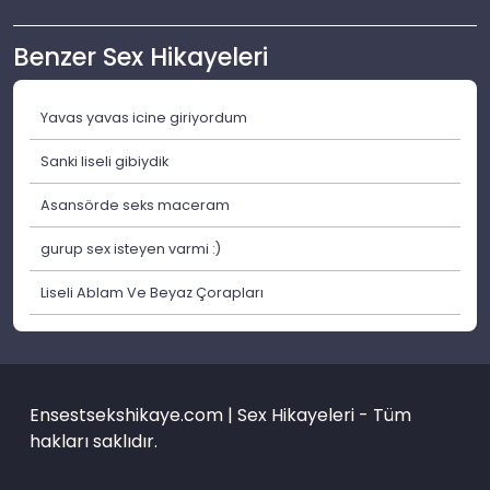
Benzer Sex Hikayeleri
Yavas yavas icine giriyordum
Sanki liseli gibiydik
Asansörde seks maceram
gurup sex isteyen varmi :)
Liseli Ablam Ve Beyaz Çorapları
Ensestsekshikaye.com | Sex Hikayeleri - Tüm
hakları saklıdır.