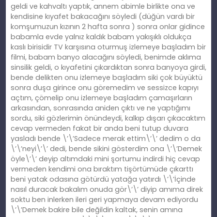
geldi ve kahvaltı yaptık, annem abimle birlikte ona ve
kendisine kıyafet bakacağını söyledi (düğün vardı bir
komşumuzun kızının 2 hafta sonra ) sonra onlar gidince
babamla evde yalnız kaldık babam yakışıklı oldukça
kaslı birisidir TV karşısına oturmuş izlemeye başladım bir
filmi, babam banyo alacağını söyledi, benimde aklıma
sinsilik geldi, o kıyafetini çıkardıktan sonra banyoya girdi,
bende delikten onu izlemeye başladım siki çok büyüktü
sonra duşa girince onu göremedim ve sessizce kapıyı
açtım, çömelip onu izlemeye başladım çamaşırların
arkasından, sonrasında aniden çıktı ve ne yaptığımı
sordu, siki gözlerimin önündeydi, kalkıp dışarı çıkacaktım
cevap vermeden fakat bir anda beni tutup duvara
yasladı bende \’\’Sadece merak ettim\’\’ dedim o da
\’\’neyi\’\’ dedi, bende sikini gösterdim ona \’\’Demek
öyle\’\’ deyip altımdaki mini şortumu indirdi hiç cevap
vermeden kendimi ona bıraktım tişörtümüde çıkarttı
beni yatak odasına götürdü yatağa yatırdı \’\’İçinde
nasıl duracak bakalım onuda gör\’\’ diyip amıma direk
soktu ben inlerken ileri geri yapmaya devam ediyordu
\’\’Demek bakire bile değildin kaltak, senin amına