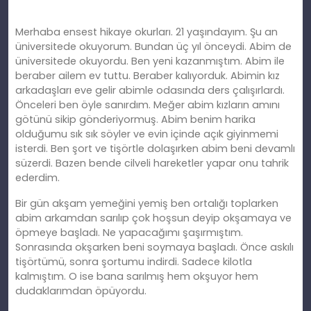
Merhaba ensest hikaye okurları. 21 yaşındayım. Şu an
üniversitede okuyorum. Bundan üç yıl önceydi. Abim de
üniversitede okuyordu. Ben yeni kazanmıştım. Abim ile
beraber ailem ev tuttu. Beraber kalıyorduk. Abimin kız
arkadaşları eve gelir abimle odasında ders çalışırlardı.
Önceleri ben öyle sanırdım. Meğer abim kızların amını
götünü sikip gönderiyormuş.
Abim benim harika
olduğumu sık sık söyler ve evin içinde açık giyinmemi
isterdi. Ben şort ve tişörtle dolaşırken abim beni devamlı
süzerdi. Bazen bende cilveli hareketler yapar onu tahrik
ederdim.
Bir gün akşam yemeğini yemiş ben ortalığı toplarken
abim arkamdan sarılıp çok hoşsun deyip okşamaya ve
öpmeye başladı. Ne yapacağımı şaşırmıştım.
Sonrasında okşarken beni soymaya başladı. Önce askılı
tişörtümü, sonra şortumu indirdi. Sadece kilotla
kalmıştım. O ise bana sarılmış hem okşuyor hem
dudaklarımdan öpüyordu.