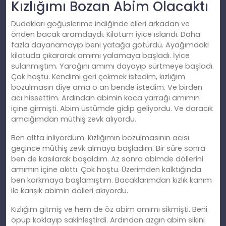
Kızlığımı Bozan Abim Olacaktı
Dudakları göğüslerime indiğinde elleri arkadan ve
önden bacak aramdaydı. Kilotum iyice ıslandı. Daha
fazla dayanamayıp beni yatağa götürdü. Ayağımdaki
kilotuda çıkararak amımı yalamaya başladı. İyice
sulanmıştım. Yarağını amımı dayayıp sürtmeye başladı.
Çok hoştu. Kendimi geri çekmek istedim, kızlığım
bozulmasın diye ama o an bende istedim. Ve birden
acı hissettim. Ardından abimin koca yarrağı amımın
içine girmişti. Abim üstümde gidip geliyordu. Ve daracık
amcığımdan müthiş zevk alıyordu.
Ben altta inliyordum. Kızlığımın bozulmasının acısı
geçince müthiş zevk almaya başladım. Bir süre sonra
ben de kasılarak boşaldım. Az sonra abimde döllerini
amımın içine akıttı. Çok hoştu. Üzerimden kalktığında
ben korkmaya başlamıştım. Bacaklarımdan kızlık kanım
ile karışık abimin dölleri akıyordu.
Kızlığım gitmiş ve hem de öz abim amımı sikmişti. Beni
öpüp koklayıp sakinleştirdi. Ardından azgın abim sikini