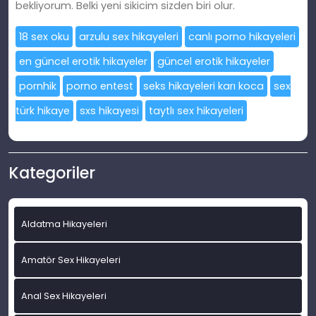
bekliyorum. Belki yeni sikicim sizden biri olur.
18 sex oku
arzulu sex hikayeleri
canlı porno hikayeleri
en güncel erotik hikayeler
güncel erotik hikayeler
pornhik
porno entest
seks hikayeleri karı koca
sex
türk hikaye
sxs hikayesi
taytlı sex hikayeleri
Kategoriler
Aldatma Hikayeleri
Amatör Sex Hikayeleri
Anal Sex Hikayeleri