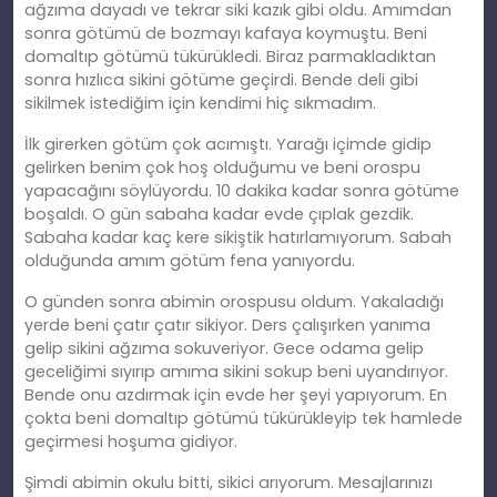
ağzıma dayadı ve tekrar siki kazık gibi oldu. Amımdan
sonra götümü de bozmayı kafaya koymuştu. Beni
domaltıp götümü tükürükledi. Biraz parmakladıktan
sonra hızlıca sikini götüme geçirdi. Bende deli gibi
sikilmek istediğim için kendimi hiç sıkmadım.
İlk girerken götüm çok acımıştı. Yarağı içimde gidip
gelirken benim çok hoş olduğumu ve beni orospu
yapacağını söylüyordu. 10 dakika kadar sonra götüme
boşaldı. O gün sabaha kadar evde çıplak gezdik.
Sabaha kadar kaç kere sikiştik hatırlamıyorum. Sabah
olduğunda amım götüm fena yanıyordu.
O günden sonra abimin orospusu oldum. Yakaladığı
yerde beni çatır çatır sikiyor. Ders çalışırken yanıma
gelip sikini ağzıma sokuveriyor. Gece odama gelip
geceliğimi sıyırıp amıma sikini sokup beni uyandırıyor.
Bende onu azdırmak için evde her şeyi yapıyorum. En
çokta beni domaltıp götümü tükürükleyip tek hamlede
geçirmesi hoşuma gidiyor.
Şimdi abimin okulu bitti, sikici arıyorum. Mesajlarınızı